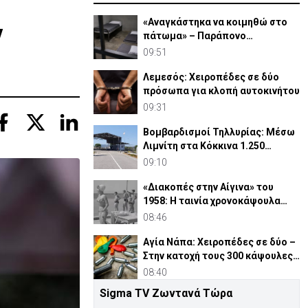
ν
«Αναγκάστηκα να κοιμηθώ στο
πάτωμα» – Παράπονο
κρατούμενου ενώπιον
09:51
Δικαστηρίου
Λεμεσός: Χειροπέδες σε δύο
πρόσωπα για κλοπή αυτοκινήτου
09:31
Βομβαρδισμοί Τηλλυρίας: Μέσω
Λιμνίτη στα Κόκκινα 1.250
Τουρκοκύπριοι
09:10
«Διακοπές στην Αίγινα» του
1958: Η ταινία χρονοκάψουλα
μιας Ελλάδας που χάθηκε
08:46
Αγία Νάπα: Χειροπέδες σε δύο –
Στην κατοχή τους 300 κάψουλες
«laughing gas»
08:40
Sigma TV Ζωντανά Τώρα
Κολομβία: Ο Αμπελάρδο ντε λα