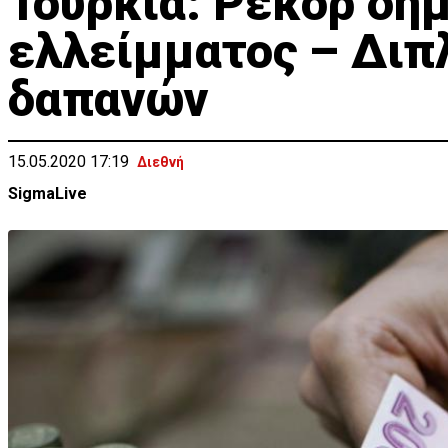
Τουρκία: Ρεκόρ δη
ελλείμματος – Διπ
δαπανών
15.05.2020 17:19
Διεθνή
SigmaLive