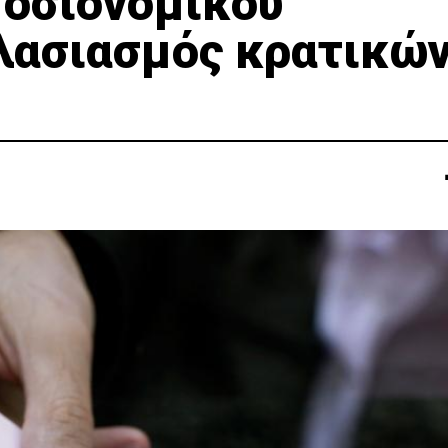
μοσιονομικού
λασιασμός κρατικώ