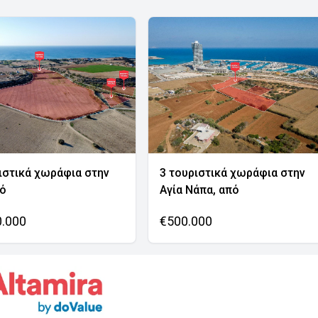
ιστικά χωράφια στην
3 τουριστικά χωράφια στην
νό
Αγία Νάπα, από
0.000
€500.000