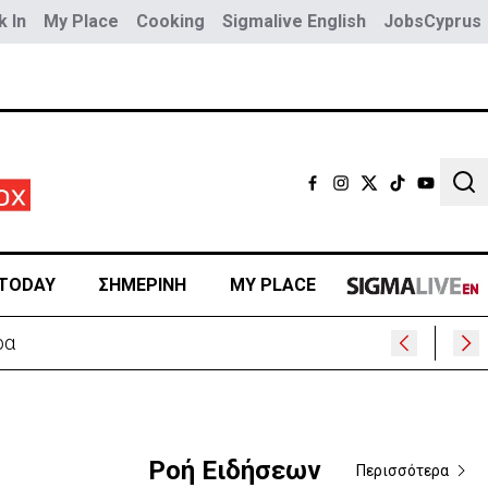
 In
My Place
Cooking
Sigmalive English
JobsCyprus
Sear
TODAY
ΣΗΜΕΡΙΝΗ
MY PLACE
ρα
Ροή Ειδήσεων
Περισσότερα