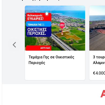
Τεμάχια Γης σε Οικιστικές
3 τουρ
Περιοχές
Αλαμι
€4.00