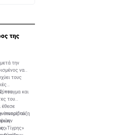
ρος της
μετά την
σισμένος να
χύει τους
κές
ός του
 Σύνταγμα και
τες του
ι έθεσε
ν έννομη τάξη
ην πατρίδα».
 έναν
 πρώην
ς «Τίγρης»
ες.