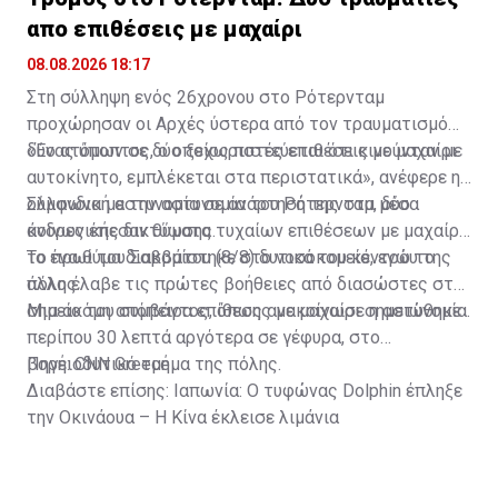
απο επιθέσεις με μαχαίρι
08.08.2026 18:17
Στη σύλληψη ενός 26χρονου στο Ρότερνταμ
προχώρησαν οι Αρχές ύστερα από τον τραυματισμό
δύο ατόμων σε δύο ξεχωριστές επιθέσεις με μαχαίρι.
«Ένας ύποπτος, ο οποίος πιστεύεται ότι κινούνταν με
αυτοκίνητο, εμπλέκεται στα περιστατικά», ανέφερε η
ολλανδική αστυνομία σε ανάρτησή της στα μέσα
Σύμφωνα με την αστυνομία του Ρότερνταμ, δύο
κοινωνικής δικτύωσης.
άνδρες έπεσαν θύματα τυχαίων επιθέσεων με μαχαίρι
το πρωί του Σαββάτου (8/8) δυτικά του κέντρου της
Το ένα θύμα διακομίστηκε στο νοσοκομείο, ενώ το
πόλης.
άλλο έλαβε τις πρώτες βοήθειες από διασώστες στο
σημείο του συμβάντος, όπως ανακοίνωσε η αστυνομία.
Μια ακόμη απόπειρα επίθεσης με μαχαίρι σημειώθηκε
περίπου 30 λεπτά αργότερα σε γέφυρα, στο
βορειοδυτικό τμήμα της πόλης.
Πηγή: CNN Greece
Διαβάστε επίσης:
Ιαπωνία: Ο τυφώνας Dolphin έπληξε
την Οκινάουα – Η Κίνα έκλεισε λιμάνια