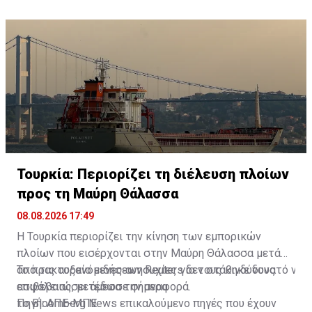
Τουρκία: Περιορίζει τη διέλευση πλοίων
προς τη Μαύρη Θάλασσα
08.08.2026 17:49
Η Τουρκία περιορίζει την κίνηση των εμπορικών
πλοίων που εισέρχονται στην Μαύρη Θάλασσα μετά
από τις αυξανόμενες ανησυχίες για τους κινδύνους
Το πρακτορείο ειδήσεων Reuters δεν στάθηκε δυνατό να
ασφάλειας, μετέδωσε σήμερα
επιβεβαιώσει άμεσα την αναφορά.
το Bloomberg News επικαλούμενο πηγές που έχουν
Πηγή: ΑΠΕ-ΜΠΕ