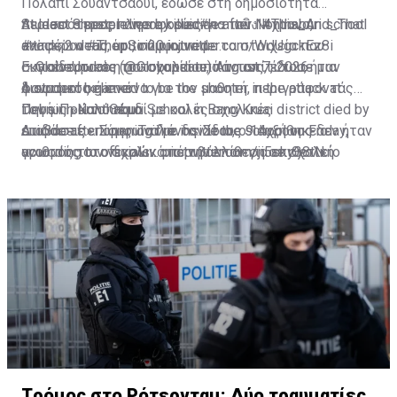
Πολαπί Σουαντσαουί, έδωσε στη δημοσιότητα
At least 8 people were killed
περισσότερες πληροφορίες για τον 14χρονο,
Student shooter dies by suicide after Nonthaburi school
#กราดยิง
#This_And_That
#ข่าวด่วน
αναφέροντας ότι, σύμφωνα με τα στοιχεία που
attack; 2 dead, up to 20 injured
#ThepSirin
pic.twitter.com/WdUgckEz8i
— GlobeUpdate (@Globupdate)
συγκέντρωσε η αστυνομία από το σπίτι του, ήταν
Εκπαιδευτικός του σχολείου, πάντως, έδωσε μια
August 7, 2026
φανατικός gamer.
A student believed to be the shooter in the attack at
διαφορετική εικόνα για τον μαθητή, περιγράφοντάς
Debsirin Nonthaburi School in Bang Kruai district died by
τον ως «καλό παιδί με καλές σχολικές
Πηγή: Πρώτο Θέμα
suicide after opening fire inside the school on Friday,
επιδόσεις». Σύμφωνα με τον ίδιο, ο 14χρονος δεν ήταν
Διαβάστε επίσης:
Ταϊλάνδη: Στους 9 αυξήθηκε ο
according to officials…
γνωστός στο σχολικό περιβάλλον για επιθετική
αριθμός των νεκρών από την επίθεση σε σχολείο
pic.twitter.com/ji5sky38tN
— Thai Enquirer (@ThaiEnquirer)
συμπεριφορά.
August 7, 2026
Tρόμος στο Ρότερνταμ: Δύο τραυματίες