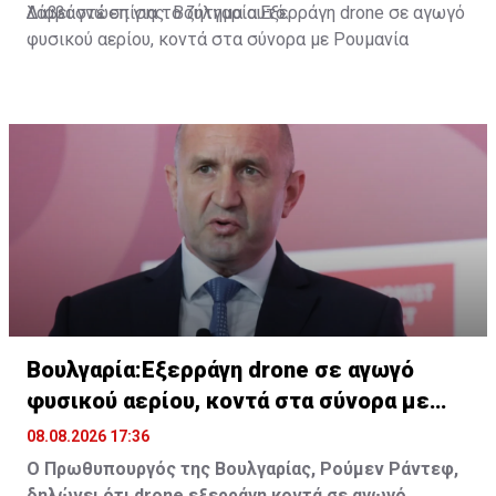
λάβει γνώση για το ζήτημα αυτό.
Διαβάστε επίσης:
Βουλγαρία:Εξερράγη drone σε αγωγό
φυσικού αερίου, κοντά στα σύνορα με Ρουμανία
Βουλγαρία:Εξερράγη drone σε αγωγό
φυσικού αερίου, κοντά στα σύνορα με
Ρουμανία
08.08.2026 17:36
Ο Πρωθυπουργός της Βουλγαρίας, Ρούμεν Ράντεφ,
δηλώνει ότι drone εξερράγη κοντά σε αγωγό