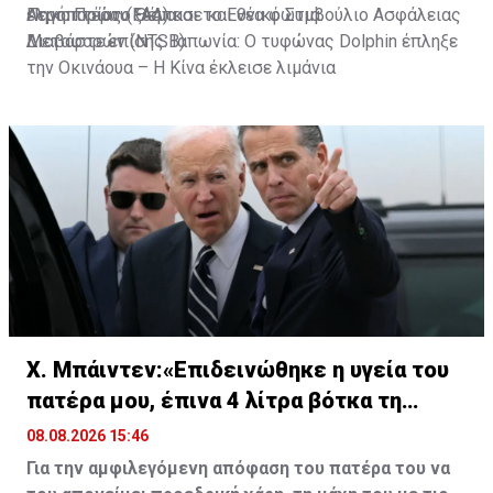
ελικοπτέρου ξέσπασε και νέα φωτιά.
Αεροπορίας (FAA) και το Εθνικό Συμβούλιο Ασφάλειας
Πηγή: Πρώτο Θέμα
Μεταφορών (NTSB).
Διαβάστε επίσης:
Ιαπωνία: Ο τυφώνας Dolphin έπληξε
την Οκινάουα – Η Κίνα έκλεισε λιμάνια
Χ. Μπάιντεν:«Επιδεινώθηκε η υγεία του
πατέρα μου, έπινα 4 λίτρα βότκα τη
μέρα»
08.08.2026 15:46
Για την αμφιλεγόμενη απόφαση του πατέρα του να