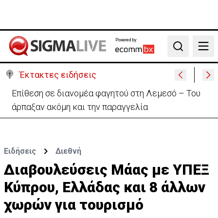
Powered by:
Search
Έκτακτες ειδήσεις
Ιταλία-Ισπανία: Στα άκρα η διπλωματική κόντρα για
το Σένγκεν
Ειδήσεις
Διεθνή
Διαβουλεύσεις Μάας με ΥΠΕΞ
Κύπρου, Ελλάδας και 8 άλλων
χωρών για τουρισμό