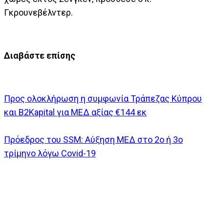
Γκρουνεβέλντερ.
Διαβάστε επίσης
Προς ολοκλήρωση η συμφωνία Τράπεζας Κύπρου
και Β2Kapital για ΜΕΔ αξίας €144 εκ
Πρόεδρος του SSM: Αύξηση ΜΕΔ στο 2ο ή 3ο
τρίμηνο λόγω Covid-19