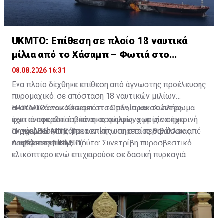
UKMTO: Επίθεση σε πλοίο 18 ναυτικά
μίλια από το Χάσαμπ – Φωτιά στο
σκάφος
08.08.2026 16:31
Ένα πλοίο δέχθηκε επίθεση από άγνωστης προέλευσης
πυρομαχικό, σε απόσταση 18 ναυτικών μιλίων
ανατολικά του Χάσαμπ στο Ομάν, προκαλώντας
Η UKMTO ανακοίνωσε ότι το πλοίο και το πλήρωμα
φωτιά που κατασβέστηκε, σύμφωνα με μία σημερινή
έχει αναφερθεί ότι είναι ασφαλείς, χωρίς να έχει
ανακοίνωση της βρετανικής υπηρεσίας θαλάσσιας
αναφερθεί και κάποια επίπτωση στο περιβάλλον από
Πηγή: ΑΠΕ-ΜΠΕ
ασφάλειας (UKMTO).
το περιστατικό αυτό.
Διαβάστε επίσης:
Γιούτα: Συνετρίβη πυροσβεστικό
ελικόπτερο ενώ επιχειρούσε σε δασική πυρκαγιά