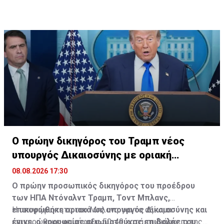
Ο πρώην δικηγόρος του Τραμπ νέος
υπουργός Δικαιοσύνης με οριακή
πλειοψηφία
08.08.2026 17:30
Ο πρώην προσωπικός δικηγόρος του προέδρου
των ΗΠΑ Ντόναλντ Τραμπ, Τοντ Μπλανς,
επικυρώθηκε οριακά ως υπουργός Δικαιοσύνης και
Η υποψηφιότητα του Μπλανς για το αξίωμα
έγινε ο κορυφαίος αξιωματούχος επιβολής του
επικυρώθηκε με ψήφους 50-49 κατά τη διάρκεια της