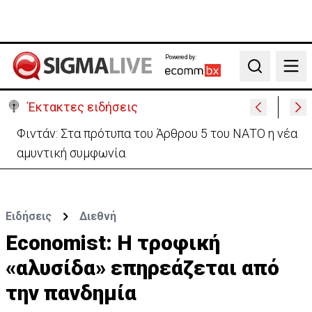
Powered by:
Search
Έκτακτες ειδήσεις
Συντριβή ελικοπτέρου σε βουνοπλαγιά στο Ρίο ντε
Τζανέιρο - 4 νεκροί (BINTEO)
Ειδήσεις
Διεθνή
Economist: Η τροφική
«αλυσίδα» επηρεάζεται από
την πανδημία