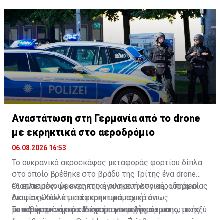
υποστήριξαν τα μέτρα με βάση τα επιστημονικά
συμπεριφορά.
στοιχεία που διέθεταν εκείνη την εποχή.
Αναστάτωση στη Γερμανία από το drone
με εκρηκτικά στο αεροδρόμιο
06.08.2026 16:53
Το ουκρανικό αεροσκάφος μεταφοράς φορτίου δίπλα
στο οποίο βρέθηκε στο βράδυ της Τρίτης ένα drone
εξοπλισμένο με εκρηκτική συσκευή στο αεροδρόμιο
Οι εμπειρογνώμονες της εγκληματολογικής υπηρεσίας
Λειψίας/Χάλλε μετέφερε πυρομαχικά όπως
διαπίστωσαν ότι τα εκρηκτικά που ήταν
μετέδωσαν σήμερα διάφορα μέσα ενημέρωσης, μεταξύ
τοποθετημένα στο drone ήταν υψηλής στρατιωτικής
Τα ευρήματα αυτά ενδέχεται να αυξήσουν το