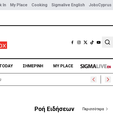
 In
My Place
Cooking
Sigmalive English
JobsCyprus
Sear
TODAY
ΣΗΜΕΡΙΝΗ
MY PLACE
Ροή Ειδήσεων
Περισσότερα