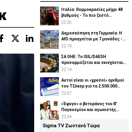
κ
Ιταλία: Θερμοκρασίες μέχρι 48
βαθμούς - Το πιο ζεστό
καλοκαίρι των 100 χρόνων
22:35
Δημοσκόπηση στη Γερμανία: Η
AfD προηγείται με 7 μονάδες -
Διεύρυνε τη διαφορά
22:19
ΣΑ ΟΗΕ: Το ISIL/DAESH
προσαρμόζεται και ενισχύεται
στην Αφρική - Πώς απειλεί
22:14
Αυτοί είναι οι «χρυσοί» αριθμοί
του Τζόκερ για τα 2.500.000
ευρώ
22:07
«Έφυγε» ο βετεράνος του Β'
Παγκοσμίου και αγωνιστής
ΕΟΚΑ, Παύλος Μ. Κασάπης
22:04
Sigma TV Ζωντανά Τώρα
«Όχι» 9 χωρών σε ισχυρισμό