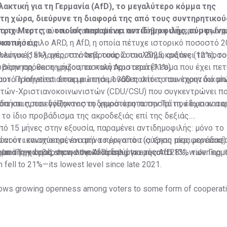
λακτική για τη Γερμανία (AfD), το μεγαλύτερο κόμμα της
τη χώρα, διεύρυνε τη διαφορά της από τους συντηρητικού
τριχ Μερτς, ο οποίος παραμένει αντιδημοφιλής, σύμφωνα 
α του ινστιτούτου Infratest dimap που δόθηκε σήμερα στη δη
σκοπήσεις.
οπτικό όμιλο ARD, η AfD, η οποία πέτυχε ιστορικό ποσοστό 2
ευτικές εκλογές, τον Φεβρουάριο του 2025, αυξάνει τα ποσο
ολόγοι (15%), μπροστά από τους Σοσιαλδημοκράτες (12%), τ
 στην πρόθεση ψήφου, το καλύτερο αποτέλεσμα που έχει πετ
βέρνηση, και τη ριζοσπαστική Αριστερά (11%).
ο». Προηγείται έτσι με επτά μονάδες από το συντηρητικό μ
αυτό η Infratest dimap ρώτησε 1.300 πολίτες που έχουν δικα
τών-Χριστιανοκοινωνιστών (CDU/CSU) που συγκεντρώνει π
δα και προσεγγίζοντας το χειρότερο ποσοστό που έχει κατα
πήσεις, που δόθηκαν στη δημοσιότητα την Τρίτη, έδωσαν ακ
το ίδιο προβάδισμα της ακροδεξιάς επί της δεξιάς.
πό 15 μήνες στην εξουσία, παραμένει αντιδημοφιλής: μόνο το
αι ότι ενισχύεται, ένα μήνα πριν από τις τρεις περιφερειακέ
ουν ικανοποιημένοι από το έργο του (αύξηση μίας μονάδας)
μα της χώρας, το εκλογικό προπύργιο της AfD.
ο από την κυβέρνηση συνολικά δηλώνει μόνο το 13% των Γερμ
andTrend poll shows the AfD rising to a record 28%, widening it
fell to 21%—its lowest level since late 2021.
ows growing openness among voters to some form of cooperati
Γερμανία: Όχι στο "τείχος πυρός" προς AfD από τον πρωθυπο
c.twitter.com/JFtJSk7F8v