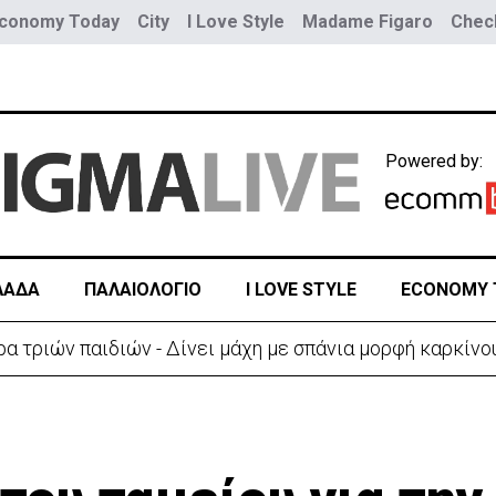
conomy Today
City
I Love Style
Madame Figaro
Check
Powered by:
ΛΑΔΑ
ΠΑΛΑΙΟΛΟΓΙΟ
I LOVE STYLE
ECONOMY 
ύο τραμ - Τουλάχιστον 25 τραυματίες, οι 7 σοβαρά