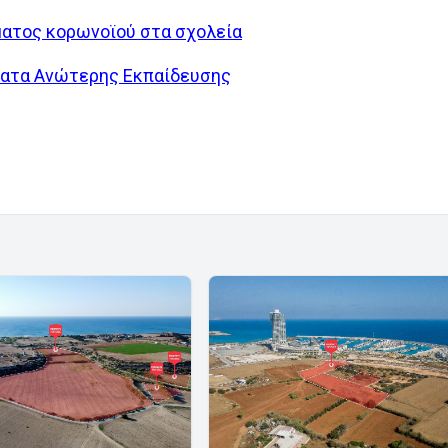
ματος κορωνοϊού στα σχολεία
ύματα Ανώτερης Εκπαίδευσης