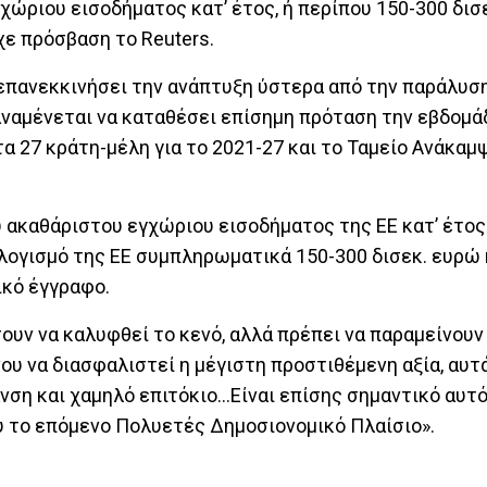
ριου εισοδήματος κατ’ έτος, ή περίπου 150-300 δισε
χε πρόσβαση το Reuters.
 επανεκκινήσει την ανάπτυξη ύστερα από την παράλυσ
αναμένεται να καταθέσει επίσημη πρόταση την εβδομά
τα 27 κράτη-μέλη για το 2021-27 και το Ταμείο Ανάκαμ
υ ακαθάριστου εγχώριου εισοδήματος της ΕΕ κατ’ έτος 
ολογισμό της ΕΕ συμπληρωματικά 150-300 δισεκ. ευρώ
ικό έγγραφο.
ουν να καλυφθεί το κενό, αλλά πρέπει να παραμείνουν
υ να διασφαλιστεί η μέγιστη προστιθέμενη αξία, αυτά
νση και χαμηλό επιτόκιο…Είναι επίσης σημαντικό αυτό
ύ το επόμενο Πολυετές Δημοσιονομικό Πλαίσιο».