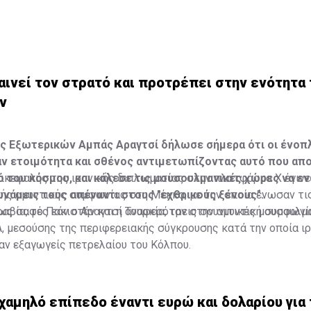
αινεί τον στρατό και προτρέπει στην ενότητα
ν
ς Εξωτερικών Αμπάς Αραγτσί δήλωσε σήμερα ότι οι ένοπ
αν ετοιμότητα και σθένος αντιμετωπίζοντας αυτό που απ
ό του κόσμου, και κάλεσε τις μουσουλμανικές χώρες να ε
ικεφαλής της ιρανικής διπλωματίας στην πλατφόρμα Χ έγινε
υνάμεις τους απέναντι στους "εχθρικούς ξένους".
ής αμυντικής συμφωνίας στη Μέκκα, με την οποία ένωσαν τι
ραβία, το Πακιστάν και η Τουρκία, τρεις σουνιτικές μουσουλμ
ως σαφές εάν ο Αραγτσί αναφερόταν στην αμυντική συμφωνί
 μεσούσης της περιφερειακής σύγκρουσης κατά την οποία ιρ
αν εξαγωγείς πετρελαίου του Κόλπου.
χαμηλό επίπεδο έναντι ευρώ και δολαρίου για