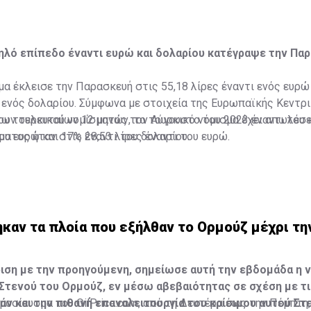
ηλό επίπεδο έναντι ευρώ και δολαρίου κατέγραψε την Πα
μα έκλεισε την Παρασκευή στις 55,18 λίρες έναντι ενός ευρώ
ι ενός δολαρίου. Σύμφωνα με στοιχεία της Ευρωπαϊκής Κεντρ
του τουρκικού νομίσματος τον Αύγουστο του 2023 έναντι του 
των τελευταίων 12 μηνών, το τουρκικό νόμισμα έχει απωλέσε
ατος ήταν στις 28,53 λίρες έναντι του ευρώ.
του ευρώ και 17% έναντι του δολαρίου.
ηκαν τα πλοία που εξήλθαν το Ορμούζ μέχρι τ
ιση με την προηγούμενη, σημείωσε αυτή την εβδομάδα η ν
Στενού του Ορμούζ, εν μέσω αβεβαιότητας σε σχέση με τι
άν και την πιθανή επαναλειτουργία του κρίσιμου αυτού Στε
οσίευσμα του OilPrice.com, από τη Δευτέρα έως την Πέμπτη,