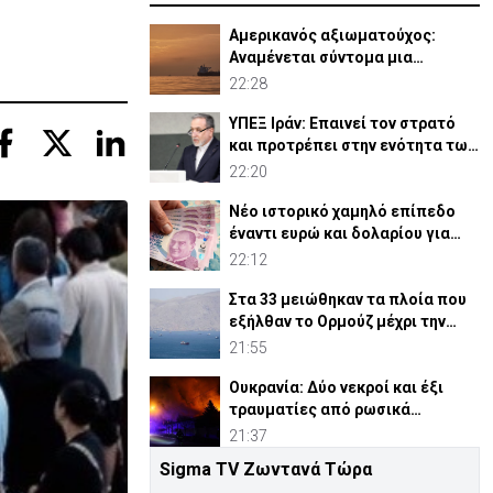
Αμερικανός αξιωματούχος:
Αναμένεται σύντομα μια
συμφωνία για Ορμούζ
22:28
ΥΠΕΞ Ιράν: Επαινεί τον στρατό
και προτρέπει στην ενότητα των
μουσουλμάνων
22:20
Νέο ιστορικό χαμηλό επίπεδο
έναντι ευρώ και δολαρίου για
τουρκική λίρα
22:12
Στα 33 μειώθηκαν τα πλοία που
εξήλθαν το Ορμούζ μέχρι την
Πέμπτη
21:55
Ουκρανία: Δύο νεκροί και έξι
τραυματίες από ρωσικά
πλήγματα
21:37
Sigma TV Ζωντανά Τώρα
ΗΠΑ: Η Γερουσία ενέκρινε νέες