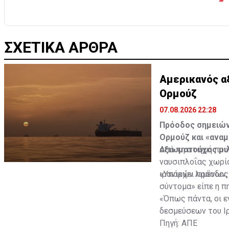
ΣΧΕΤΙΚΑ ΑΡΘΡΑ
Αμερικανός α
Ορμούζ
07.08.2026 22:28
Πρόοδος σημειώνε
Ορμούζ και «ανα
αξιωματούχος μι
Από τη στιγμή που
ναυσιπλοΐας χωρί
ιρανικών λιμένων,
«Υπάρχει πρόοδος 
σύντομα» είπε η πη
«Όπως πάντα, οι ε
δεσμεύσεων του Ιρ
Πηγή: ΑΠΕ