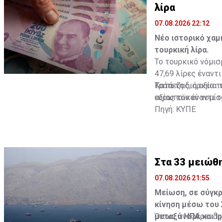
λίρα
07.08.2026 22:12
Νέο ιστορικό χαμ
τουρκική λίρα.
Το τουρκικό νόμισ
47,69 λίρες έναντ
Τράπεζας, η αξία 
Κατά τη διάρκεια 
ευρωπαϊκού νομίσμ
αξίας του έναντι 
Πηγή: ΚΥΠΕ
Στα 33 μειώθ
07.08.2026 21:55
Μείωση, σε σύγκρ
κίνηση μέσω του 
μεταξύ ΗΠΑ και Ιρ
Όπως αναφέρει δημ