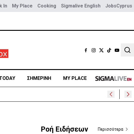
 In
My Place
Cooking
Sigmalive English
JobsCyprus
Sear
TODAY
ΣΗΜΕΡΙΝΗ
MY PLACE
Ροή Ειδήσεων
Περισσότερα