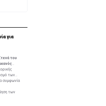
ία για
Στενά του
ικανός
πορικής
ισμό των
ια συμφωνία
οίηση των