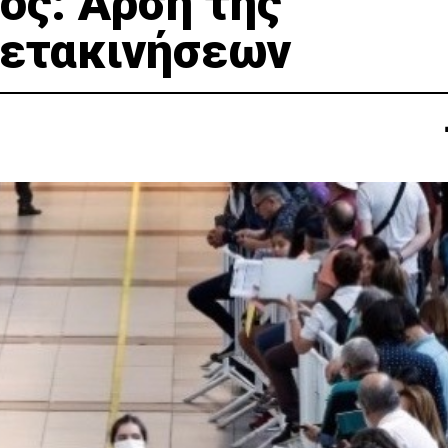
ός: Άρση της
μετακινήσεων