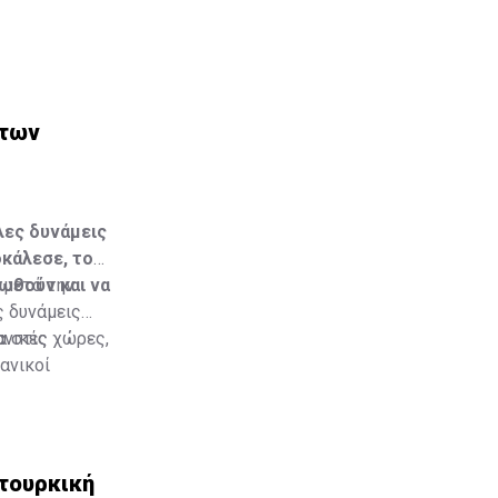
 των
λες δυνάμεις
οκάλεσε, τον
νωθούν και να
 μετά την
ς δυνάμεις
ανικές χώρες,
α στις
ανικοί
 τουρκική