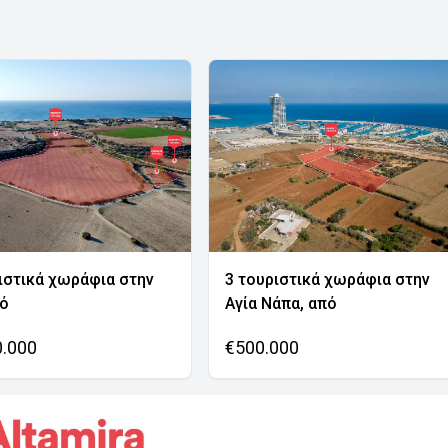
ιστικά χωράφια στην
3 τουριστικά χωράφια στην
νό
Αγία Νάπα, από
0.000
€500.000