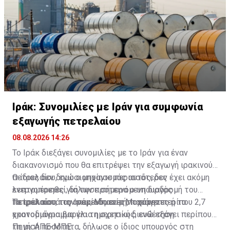
Ιράκ: Συνομιλίες με Ιράν για συμφωνία
εξαγωγής πετρελαίου
08.08.2026 14:26
Το Ιράκ διεξάγει συνομιλίες με το Ιράν για έναν
διακανονισμό που θα επιτρέψει την εξαγωγή ιρακινού
πετρελαίου, ενώ ο μηχανισμός αυτός, δεν έχει ακόμη
Ο ίδιος δεν δημοσιοποίησε περισσότερες
ενεργοποιηθεί, δήλωσε σήμερα ο υπουργός
λεπτομέρειες για την προτεινόμενη διαδρομή του
Πετρελαίου του Ιράκ, Μπασίμ Μοχάμεντ.
πετρελαίου, τις αναμενόμενες ποσότητες ή το
Το Ιράκ κατά την περίοδο αυτή, παράγει περίπου 2,7
χρονοδιάγραμμα για τη σχετική διευθέτηση.
εκατομμύρια βαρέλια ημερησίως, ενώ εξάγει περίπου
τη μισή ποσότητα, δήλωσε ο ίδιος υπουργός στη
Πηγή: ΑΠΕ-ΜΠΕ