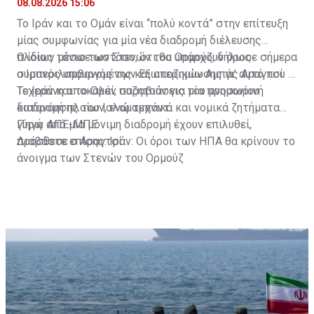
08.08.2026 15:06
Το Ιράν και το Ομάν είναι “πολύ κοντά” στην επίτευξη
μίας συμφωνίας για μία νέα διαδρομή διέλευσης
πλοίων μέσω των Στενών του Ορμούζ, δήλωσε σήμερα
Ο ίδιος τόνισε ωστόσο, ότι θα υπάρχουν όροι,
ο Ιρανός υπουργός των Εξωτερικών Αμπάς Αραγτσί.
συμπεριλαμβανομένης και αποζημίωσης γι’ αυτό που η
Τεχεράνη αποκαλεί, παραβιάσεις του μνημονίου
Το Ιράν και το Ομάν συζητούν για μία προσωρινή
κατανόησης του Ισλαμαμπάντ.
διαδρομή πλοίων, ενώ τεχνικά και νομικά ζητήματα
γύρω από μία μόνιμη διαδρομή έχουν επιλυθεί,
Πηγή: ΑΠΕ-ΜΠΕ
πρόσθεσε ο Αραγτσί.
Διαβάστε επίσης:
Ιράν: Οι όροι των ΗΠΑ θα κρίνουν το
άνοιγμα των Στενών του Ορμούζ