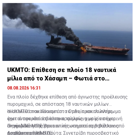
UKMTO: Επίθεση σε πλοίο 18 ναυτικά
μίλια από το Χάσαμπ – Φωτιά στο
σκάφος
08.08.2026 16:31
Ένα πλοίο δέχθηκε επίθεση από άγνωστης προέλευσης
πυρομαχικό, σε απόσταση 18 ναυτικών μιλίων
ανατολικά του Χάσαμπ στο Ομάν, προκαλώντας
Η UKMTO ανακοίνωσε ότι το πλοίο και το πλήρωμα
φωτιά που κατασβέστηκε, σύμφωνα με μία σημερινή
έχει αναφερθεί ότι είναι ασφαλείς, χωρίς να έχει
ανακοίνωση της βρετανικής υπηρεσίας θαλάσσιας
αναφερθεί και κάποια επίπτωση στο περιβάλλον από
Πηγή: ΑΠΕ-ΜΠΕ
ασφάλειας (UKMTO).
το περιστατικό αυτό.
Διαβάστε επίσης:
Γιούτα: Συνετρίβη πυροσβεστικό