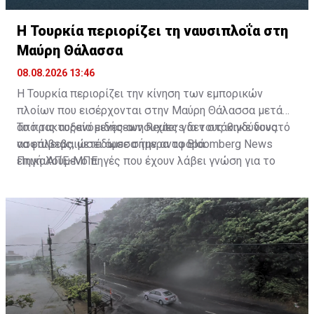
Η Τουρκία περιορίζει τη ναυσιπλοΐα στη
Μαύρη Θάλασσα
08.08.2026 13:46
Η Τουρκία περιορίζει την κίνηση των εμπορικών
πλοίων που εισέρχονται στην Μαύρη Θάλασσα μετά
από τις αυξανόμενες ανησυχίες για τους κινδύνους
Το πρακτορείο ειδήσεων Reuters δεν στάθηκε δυνατό
ασφάλειας, μετέδωσε σήμερα το Bloomberg News
να επιβεβαιώσει άμεσα την αναφορά.
επικαλούμενο πηγές που έχουν λάβει γνώση για το
Πηγή: ΑΠΕ-ΜΠΕ
ζήτημα αυτό.