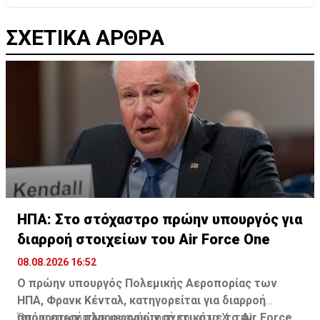
ΣΧΕΤΙΚΑ ΑΡΘΡΑ
ΗΠΑ: Στο στόχαστρο πρώην υπουργός για
διαρροή στοιχείων του Air Force One
08.08.2026 16:52
Ο πρώην υπουργός Πολεμικής Αεροπορίας των
ΗΠΑ, Φρανκ Κένταλ, κατηγορείται για διαρροή
απόρρητων πληροφοριών σχετικά με το Air Force
Όπως επεσήμανε με ανάρτησή του στο Χ την