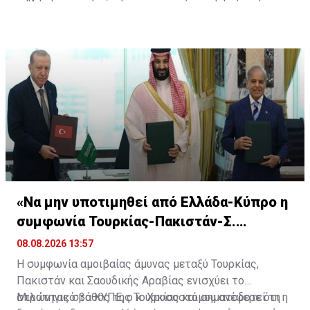
διάρκεια μιας συνέντευξης Τύπου, προσθέτοντας ότι η
εξαγωγική ικανότητα για τον Αύγουστο περιορίστηκε
στα 1,5 -1,75 εκατομμύρια βαρέλια ημερησίως.
«Να μην υποτιμηθεί από Ελλάδα-Κύπρο η
συμφωνία Τουρκίας-Πακιστάν-Σ.
Αραβίας»
08.08.2026 13:57
Η συμφωνία αμοιβαίας άμυνας μεταξύ Τουρκίας,
Πακιστάν και Σαουδικής Αραβίας ενισχύει το
στρατηγικό βάθος της Τουρκίας και σηματοδοτεί τη
Μιλώντας στο ΚΥΠΕ, ο κ. Χρυσοστόμου ανέφερε ότι η