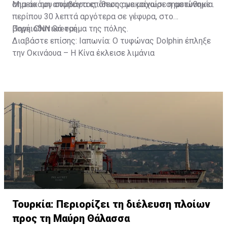
σημείο του συμβάντος, όπως ανακοίνωσε η αστυνομία.
Μια ακόμη απόπειρα επίθεσης με μαχαίρι σημειώθηκε
περίπου 30 λεπτά αργότερα σε γέφυρα, στο
βορειοδυτικό τμήμα της πόλης.
Πηγή: CNN Greece
Διαβάστε επίσης:
Ιαπωνία: Ο τυφώνας Dolphin έπληξε
την Οκινάουα – Η Κίνα έκλεισε λιμάνια
Τουρκία: Περιορίζει τη διέλευση πλοίων
προς τη Μαύρη Θάλασσα