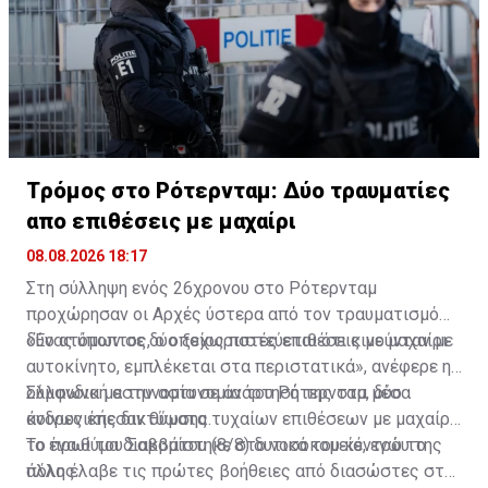
Tρόμος στο Ρότερνταμ: Δύο τραυματίες
απο επιθέσεις με μαχαίρι
08.08.2026 18:17
Στη σύλληψη ενός 26χρονου στο Ρότερνταμ
προχώρησαν οι Αρχές ύστερα από τον τραυματισμό
δύο ατόμων σε δύο ξεχωριστές επιθέσεις με μαχαίρι.
«Ένας ύποπτος, ο οποίος πιστεύεται ότι κινούνταν με
αυτοκίνητο, εμπλέκεται στα περιστατικά», ανέφερε η
ολλανδική αστυνομία σε ανάρτησή της στα μέσα
Σύμφωνα με την αστυνομία του Ρότερνταμ, δύο
κοινωνικής δικτύωσης.
άνδρες έπεσαν θύματα τυχαίων επιθέσεων με μαχαίρι
το πρωί του Σαββάτου (8/8) δυτικά του κέντρου της
Το ένα θύμα διακομίστηκε στο νοσοκομείο, ενώ το
πόλης.
άλλο έλαβε τις πρώτες βοήθειες από διασώστες στο