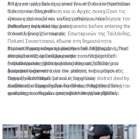
A 14-year-old student opened fire at Debsirin Nonthaburi
Μέχρι στιγμής δεν έχει γίνει γνωστό το κίνητρο πίσω
School near Bangkok
από την ένοπλη επίθεση και οι Αρχές συνεχίζουν τις
έρευνες προκειμένου να διαπιστώσουν τι οδήγησε τον
«Ήταν καλό παιδί και καλός μαθητής», λέει
Police say he killed his grandparents before entering the
μαθητή στο μακελειό.
εκπαιδευτικός του σχολείο
school & firing 26+ rounds
Ο αναπληρωτής υπουργός Εσωτερικών της Ταϊλάνδης,
Πολαπί Σουαντσαουί, έδωσε στη δημοσιότητα
At least 8 people were killed
περισσότερες πληροφορίες για τον 14χρονο,
Student shooter dies by suicide after Nonthaburi school
#กราดยิง
#This_And_That
#ข่าวด่วน
αναφέροντας ότι, σύμφωνα με τα στοιχεία που
attack; 2 dead, up to 20 injured
#ThepSirin
pic.twitter.com/WdUgckEz8i
— GlobeUpdate (@Globupdate)
συγκέντρωσε η αστυνομία από το σπίτι του, ήταν
Εκπαιδευτικός του σχολείου, πάντως, έδωσε μια
August 7, 2026
φανατικός gamer.
A student believed to be the shooter in the attack at
διαφορετική εικόνα για τον μαθητή, περιγράφοντάς
Debsirin Nonthaburi School in Bang Kruai district died by
τον ως «καλό παιδί με καλές σχολικές
Πηγή: Πρώτο Θέμα
suicide after opening fire inside the school on Friday,
επιδόσεις». Σύμφωνα με τον ίδιο, ο 14χρονος δεν ήταν
Διαβάστε επίσης:
Ταϊλάνδη: Στους 9 αυξήθηκε ο
according to officials…
γνωστός στο σχολικό περιβάλλον για επιθετική
αριθμός των νεκρών από την επίθεση σε σχολείο
pic.twitter.com/ji5sky38tN
— Thai Enquirer (@ThaiEnquirer)
συμπεριφορά.
August 7, 2026