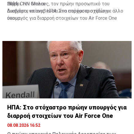
2021.
πείσει τον Μπλανς, τον πρώην προσωπικό του
Πηγή: CNN Greece
δικηγόρο, να αναβιώσει ένα παρόμοιο σχέδιο με άλλο
Διαβάστε επίσης:
ΗΠΑ: Στο στόχαστρο πρώην
όνομα.
υπουργός για διαρροή στοιχείων του Air Force One
ΗΠΑ: Στο στόχαστρο πρώην υπουργός για
διαρροή στοιχείων του Air Force One
08.08.2026 16:52