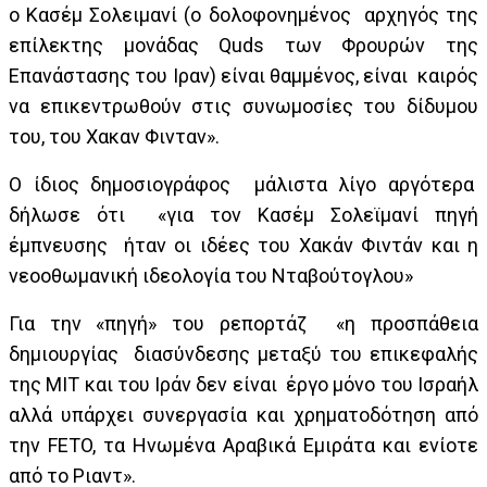
ο Κασέμ Σολειμανί (ο δολοφονημένος αρχηγός της
επίλεκτης μονάδας Quds των Φρουρών της
Επανάστασης του Ιραν) είναι θαμμένος, είναι καιρός
να επικεντρωθούν στις συνωμοσίες του δίδυμου
του, του Χακαν Φινταν».
Ο ίδιος δημοσιογράφος μάλιστα λίγο αργότερα
δήλωσε ότι «για τον Κασέμ Σολεϊμανί πηγή
έμπνευσης ήταν οι ιδέες του Χακάν Φιντάν και η
νεοοθωμανική ιδεολογία του Νταβούτογλου»
Για την «πηγή» του ρεπορτάζ «η προσπάθεια
δημιουργίας διασύνδεσης μεταξύ του επικεφαλής
της ΜΙΤ και του Ιράν δεν είναι έργο μόνο του Ισραήλ
αλλά υπάρχει συνεργασία και χρηματοδότηση από
την FETO, τα Ηνωμένα Αραβικά Εμιράτα και ενίοτε
από το Ριαντ».