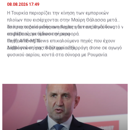
08.08.2026 17:49
Η Τουρκία περιορίζει την κίνηση των εμπορικών
πλοίων που εισέρχονται στην Μαύρη Θάλασσα μετά
από τις αυξανόμενες ανησυχίες για τους κινδύνους
Το πρακτορείο ειδήσεων Reuters δεν στάθηκε δυνατό να
ασφάλειας, μετέδωσε σήμερα
επιβεβαιώσει άμεσα την αναφορά.
το Bloomberg News επικαλούμενο πηγές που έχουν
Πηγή: ΑΠΕ-ΜΠΕ
λάβει γνώση για το ζήτημα αυτό.
Διαβάστε επίσης:
Βουλγαρία:Εξερράγη drone σε αγωγό
φυσικού αερίου, κοντά στα σύνορα με Ρουμανία