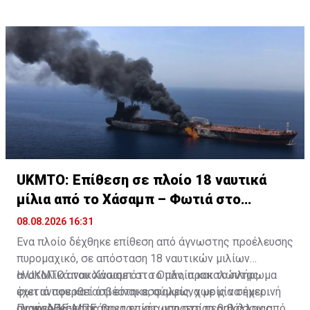
UKMTO: Επίθεση σε πλοίο 18 ναυτικά
μίλια από το Χάσαμπ – Φωτιά στο
σκάφος
08.08.2026 16:31
Ένα πλοίο δέχθηκε επίθεση από άγνωστης προέλευσης
πυρομαχικό, σε απόσταση 18 ναυτικών μιλίων
ανατολικά του Χάσαμπ στο Ομάν, προκαλώντας
Η UKMTO ανακοίνωσε ότι το πλοίο και το πλήρωμα
φωτιά που κατασβέστηκε, σύμφωνα με μία σημερινή
έχει αναφερθεί ότι είναι ασφαλείς, χωρίς να έχει
ανακοίνωση της βρετανικής υπηρεσίας θαλάσσιας
αναφερθεί και κάποια επίπτωση στο περιβάλλον από
Πηγή: ΑΠΕ-ΜΠΕ