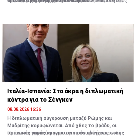
στην Τουρκία, λόγω «μέτρου ασφαλείας».
τροποποιήσεις» είχαν εγκατασταθεί στο αεροσκάφος
τη δίωξη αξιωματούχων που διαρρέουν «ευαίσθητες
διπλωματική κόντρα για το Σένγκεν
που δωρίστηκε από το Κατάρ.
πληροφορίες» στα μέσα ενημέρωσης.
Ιταλία-Ισπανία: Στα άκρα η διπλωματική
κόντρα για το Σένγκεν
08.08.2026 16:36
Η διπλωματική σύγκρουση μεταξύ Ρώμης και
Μαδρίτης κορυφώνεται. Από χθες το βράδυ, οι
ισπανικές αρχές πραγματοποιούν ελέγχους στους
Πρόκειται για απάντηση στην προσωρινή αναστολή