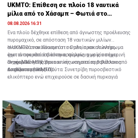
UKMTO: Επίθεση σε πλοίο 18 ναυτικά
μίλια από το Χάσαμπ – Φωτιά στο
σκάφος
08.08.2026 16:31
Ένα πλοίο δέχθηκε επίθεση από άγνωστης προέλευσης
πυρομαχικό, σε απόσταση 18 ναυτικών μιλίων
ανατολικά του Χάσαμπ στο Ομάν, προκαλώντας
Η UKMTO ανακοίνωσε ότι το πλοίο και το πλήρωμα
φωτιά που κατασβέστηκε, σύμφωνα με μία σημερινή
έχει αναφερθεί ότι είναι ασφαλείς, χωρίς να έχει
ανακοίνωση της βρετανικής υπηρεσίας θαλάσσιας
αναφερθεί και κάποια επίπτωση στο περιβάλλον από
Πηγή: ΑΠΕ-ΜΠΕ
ασφάλειας (UKMTO).
το περιστατικό αυτό.
Διαβάστε επίσης:
Γιούτα: Συνετρίβη πυροσβεστικό
ελικόπτερο ενώ επιχειρούσε σε δασική πυρκαγιά