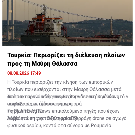
Τουρκία: Περιορίζει τη διέλευση πλοίων
προς τη Μαύρη Θάλασσα
08.08.2026 17:49
Η Τουρκία περιορίζει την κίνηση των εμπορικών
πλοίων που εισέρχονται στην Μαύρη Θάλασσα μετά
από τις αυξανόμενες ανησυχίες για τους κινδύνους
Το πρακτορείο ειδήσεων Reuters δεν στάθηκε δυνατό να
ασφάλειας, μετέδωσε σήμερα
επιβεβαιώσει άμεσα την αναφορά.
το Bloomberg News επικαλούμενο πηγές που έχουν
Πηγή: ΑΠΕ-ΜΠΕ
λάβει γνώση για το ζήτημα αυτό.
Διαβάστε επίσης:
Βουλγαρία:Εξερράγη drone σε αγωγό
φυσικού αερίου, κοντά στα σύνορα με Ρουμανία