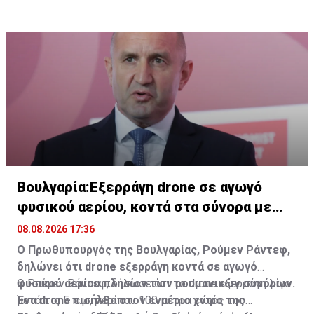
Βουλγαρία:Εξερράγη drone σε αγωγό
φυσικού αερίου, κοντά στα σύνορα με
Ρουμανία
08.08.2026 17:36
Ο Πρωθυπουργός της Βουλγαρίας, Ρούμεν Ράντεφ,
δηλώνει ότι drone εξερράγη κοντά σε αγωγό
φυσικού αερίου πλησίον των ρουμανικών συνόρων.
Ο Ρούμεν Ράντεφ, δήλωσε ότι το drone εξερράγη λίγο
Ένα drone εισήλθε στον εναέριο χώρο της
μετά τις 5 π.μ., περίπου 100 μέτρα εντός του