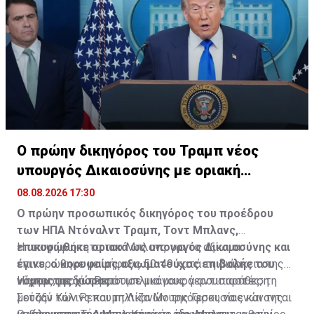
Ο πρώην δικηγόρος του Τραμπ νέος
υπουργός Δικαιοσύνης με οριακή
πλειοψηφία
08.08.2026 17:30
Ο πρώην προσωπικός δικηγόρος του προέδρου
των ΗΠΑ Ντόναλντ Τραμπ, Τοντ Μπλανς,
επικυρώθηκε οριακά ως υπουργός Δικαιοσύνης και
Η υποψηφιότητα του Μπλανς για το αξίωμα
έγινε ο κορυφαίος αξιωματούχος επιβολής του
επικυρώθηκε με ψήφους 50-49 κατά τη διάρκεια της
νόμου της χώρας.
νύχτας, με δύο Ρεπουμπλικάνους γερουσιαστές, τη
Η ψηφοφορία τερμάτισε μια μακρά αντιπαράθεση
Σούζαν Κόλινς και τη Λίζα Μουρκόφσκι, να ενώνονται
μεταξύ των Ρεπουμπλικανών της Γερουσίας και της