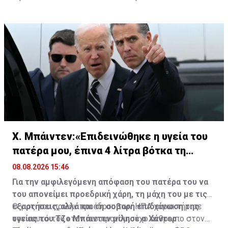
Χ. Μπάιντεν:«Επιδεινώθηκε η υγεία του
πατέρα μου, έπινα 4 λίτρα βότκα τη
μέρα»
08.08.2026 15:46
Για την αμφιλεγόμενη απόφαση του πατέρα του να
του απονείμει προεδρική χάρη, τη μάχη του με τις
εξαρτήσεις, αλλά και τη σοβαρή επιδείνωση της
Ο γιος του πρώην προέδρου των ΗΠΑ χαρακτήρισε
υγείας του Τζο Μπάιντεν μίλησε ο Χάντερ
τον εαυτό του «τον πιο προνομιούχο άνθρωπο στον