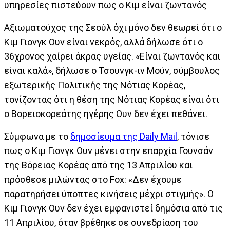
υπηρεσίες πιστεύουν πως ο Κιμ είναι ζωντανός
Αξιωματούχος της Σεούλ όχι μόνο δεν θεωρεί ότι ο
Κιμ Γιονγκ Ουν είναι νεκρός, αλλά δήλωσε ότι ο
36χρονος χαίρει άκρας υγείας. «Είναι ζωντανός και
είναι καλά», δήλωσε ο Τσουνγκ-ιν Μούν, σύμβουλος
εξωτερικής Πολιτικής της Νότιας Κορέας,
τονίζοντας ότι η θέση της Νότιας Κορέας είναι ότι
ο Βορειοκορεάτης ηγέρης Ουν δεν έχει πεθάνει.
Σύμφωνα με το
δημοσίευμα της Daily Mail
, τόνισε
πως ο Κιμ Γιονγκ Ουν μένει στην επαρχία Γουνσάν
της Βόρειας Κορέας από της 13 Απριλίου και
πρόσθεσε μιλώντας στο Fox: «Δεν έχουμε
παρατηρήσει ύποπτες κινήσεις μέχρι στιγμής». Ο
Κιμ Γιονγκ Ουν δεν έχει εμφανιστεί δημόσια από τις
11 Απριλίου, όταν βρέθηκε σε συνεδρίαση του