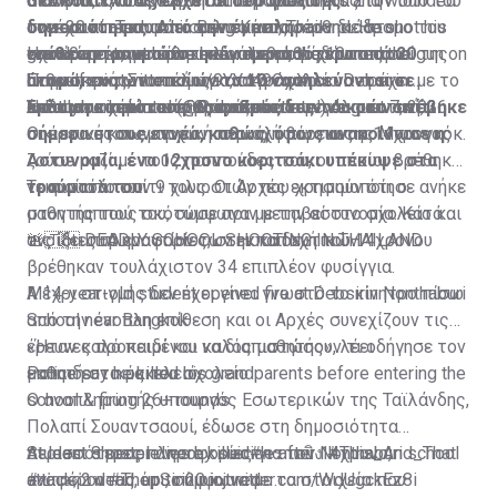
στο σπίτι τους, έρχεται στο φως της
ο ανήλικος αυτοκτονήσει πυροβολώντας τον ίδιο του
αίθουσα, ενώ ακούγονται πυροβολισμοί. Στη
GRAPHIC: A 14-year-old killed 5 teachers and wounded
δημοσιότητας. Από την ένοπλη
τον εαυτό. Τραυματισμένος μεταφέρθηκε στο
συνέχεια περπατάει οπλισμένος στον διάδρομο του
over 30 at a school in Bang Kruai, Thailand. He shot his
επίθεση τραυματίστηκαν περισσότερα από 20
νοσοκομείο, ωστόσο υπέκυψε καθ' οδόν.
σχολείου και σπέρνει τον όλεθρο ρίχνοντας σε
grandparents at home beforehand, then turned the gun on
Η επίθεση σημειώθηκε λίγο μετά τις 10 το πρωί της
άτομα, εκ των οποίων τα 10 νοσηλεύονται σε
ανθρώπους. Στο τέλος καταγράφεται να τρέχει με το
himself.
Παρασκευής, τοπική ώρα, στο σχολείο Debsirin
pic.twitter.com/9YYd49CwXn
κρίσιμη κατάσταση. Ο αριθμός των νεκρών ανέβηκε
όπλο στο χέρι και εξαφανίζεται.
— Polymarket Intel (@PolymarketIntel)
Nonthaburi, το οποίο βρίσκεται σε μεγάλη αστική,
Σκότωσε πρώτα τους παππούδες του στο σπίτι
August 7, 2026
σήμερα στους εννέα, καθώς, όπως ανακοίνωσε η
οικιστική και εμπορική περιοχή βόρεια της Μπανγκόκ.
Οι έρευνες των αρχών αποκάλυψαν πως ο 14χρονος
Αστυνομία, ένα 12χρονο κοριτσάκι υπέκυψε στα
ζούσε μαζί με τους παππούδες του, οι οποίοι βρέθηκαν
τραύματά του.
νεκροί στο σπίτι τους. Οι Αρχές εκτιμούν ότι ο
Το πιστόλι των 9 χιλιοστών που χρησιμοποίησε ανήκε
μαθητής τους σκότωσε πριν μεταβεί στο σχολείο και
στον παππού του, σύμφωνα με την αστυνομία. Κατά
ανοίξει πυρ εναντίον των εκπαιδευτικών.
τις ίδιες πληροφορίες, στην κατοχή του 14χρονου
🚨🇹🇭 DEADLY SCHOOL SHOOTING IN THAILAND
βρέθηκαν τουλάχιστον 34 επιπλέον φυσίγγια.
A 14-year-old student opened fire at Debsirin Nonthaburi
Μέχρι στιγμής δεν έχει γίνει γνωστό το κίνητρο πίσω
School near Bangkok
από την ένοπλη επίθεση και οι Αρχές συνεχίζουν τις
έρευνες προκειμένου να διαπιστώσουν τι οδήγησε τον
«Ήταν καλό παιδί και καλός μαθητής», λέει
Police say he killed his grandparents before entering the
μαθητή στο μακελειό.
εκπαιδευτικός του σχολείο
school & firing 26+ rounds
Ο αναπληρωτής υπουργός Εσωτερικών της Ταϊλάνδης,
Πολαπί Σουαντσαουί, έδωσε στη δημοσιότητα
At least 8 people were killed
περισσότερες πληροφορίες για τον 14χρονο,
Student shooter dies by suicide after Nonthaburi school
#กราดยิง
#This_And_That
#ข่าวด่วน
αναφέροντας ότι, σύμφωνα με τα στοιχεία που
attack; 2 dead, up to 20 injured
#ThepSirin
pic.twitter.com/WdUgckEz8i