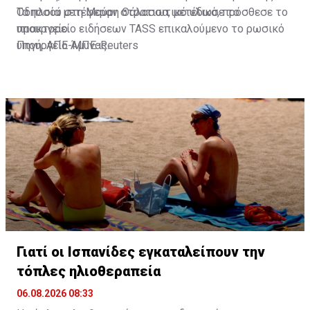
Οδησσού στη Μαύρη Θάλασσα, μετέδωσε το
Τα πλοία μετέφεραν στρατιωτικό υλικό, πρόσθεσε το
πρακτορείο ειδήσεων TASS επικαλούμενο το ρωσικό
υπουργείο.
υπουργείο Άμυνας.
Πηγή: ΑΠΕ-ΜΠΕ-Reuters
Γιατί οι Ισπανίδες εγκαταλείπουν την
τόπλες ηλιοθεραπεία
06.08.2026 08:33