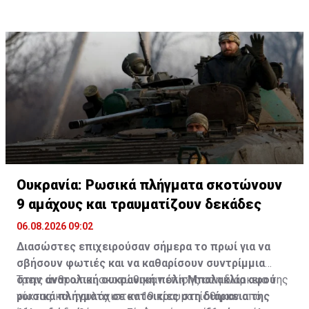
Ουκρανία: Ρωσικά πλήγματα σκοτώνουν
9 αμάχους και τραυματίζουν δεκάδες
06.08.2026 09:02
Διασώστες επιχειρούσαν σήμερα το πρωί για να
σβήσουν φωτιές και να καθαρίσουν συντρίμμια
στην ανατολική ουκρανική πόλη Μπαλακλία αφού
Τρεις άνθρωποι σκοτώθηκαν επίσης στη διάρκεια της
ρωσικά πλήγματα σε κατοικίες στη διάρκεια της
νύκτας και τουλάχιστον 19 τραυματίσθηκαν από