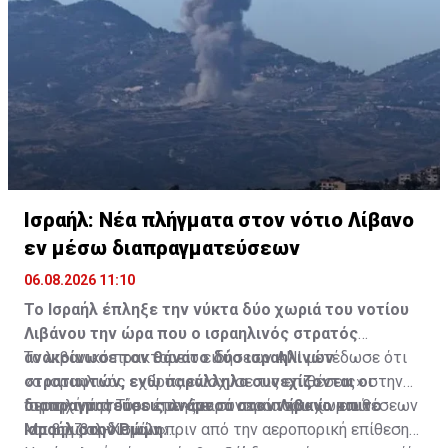
Ισραήλ: Νέα πλήγματα στον νότιο Λίβανο
εν μέσω διαπραγματεύσεων
06.08.2026 11:10
Το Ισραήλ έπληξε την νύκτα δύο χωριά του νοτίου
Λιβάνου την ώρα που ο ισραηλινός στρατός
ανακοίνωσε τον θάνατο δύο ισραηλινών
Το λιβανικό πρακτορείο ειδήσεων ANI μετέδωσε ότι
στρατιωτών, ενώ παράλληλα συνεχίζονται οι
«ο ισραηλινός εχθρός ενίσχυσε τις επιθέσεις» στην
διαπραγματεύσεις ανάμεσα στον Λίβανο και το
περιοχή της Τύρου με «σειρά αεροπορικών επιθέσεων
Ισραηλινά drones έπληξαν συνοικία του χωριού
Ισραήλ στην Ρώμη.
και βομβαρδισμών».
Μπουρζ αλ-Χαμάλι πριν από την αεροπορική επίθεση