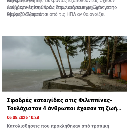
Κίπερ.
τις εξαγωγές της Ουκρανίας εξαπολύοντας σχεδόν
Πηγή: ΑΠΕ-ΜΠΕ
καθημερινές επιθέσεις στα λιμάνια της χώρας στη
Διαβάστε επίσης:
Ιράν: Συμφωνήσαμε με Ομάν για το
Μαύρη Θάλασσα.
Ορμούζ - Εξαρτάται από τις ΗΠΑ αν θα ανοίξει
Σφοδρές καταιγίδες στις Φιλιππίνες-
Τουλάχιστον 4 άνθρωποι έχασαν τη ζωή
τους
06.08.2026 10:28
Κατολισθήσεις που προκλήθηκαν από τροπική