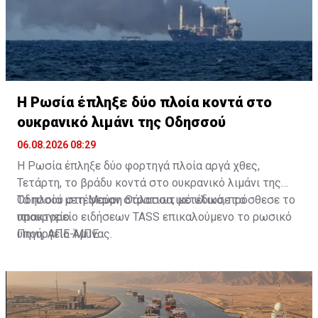
ιδιωτικότητας και προσωπικής ασφάλειας.
Η Ρωσία έπληξε δύο πλοία κοντά στο
ουκρανικό λιμάνι της Οδησσού
06.08.2026 08:29
Η Ρωσία έπληξε δύο φορτηγά πλοία αργά χθες,
Τετάρτη, το βράδυ κοντά στο ουκρανικό λιμάνι της
Οδησσού στη Μαύρη Θάλασσα, μετέδωσε το
Τα πλοία μετέφεραν στρατιωτικό υλικό, πρόσθεσε το
πρακτορείο ειδήσεων TASS επικαλούμενο το ρωσικό
υπουργείο.
υπουργείο Άμυνας.
Πηγή: ΑΠΕ-ΜΠΕ