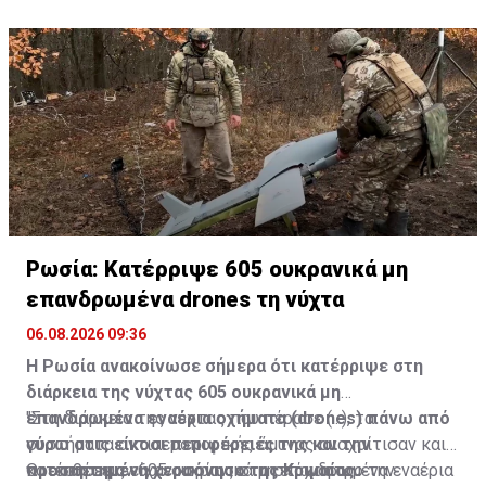
Ρωσία: Κατέρριψε 605 ουκρανικά μη
επανδρωμένα drones τη νύχτα
06.08.2026 09:36
Η Ρωσία ανακοίνωσε σήμερα ότι κατέρριψε στη
διάρκεια της νύχτας 605 ουκρανικά μη
επανδρωμένα εναέρια οχήματα (drones) πάνω από
"Στη διάρκεια της νύχτας που πέρασε (...), τα
γύρω στις είκοσι περιφέρειές της και την
συστήματα αντιαεροπορικής άμυνας αναχαίτισαν και
προσαρτημένη χερσόνησο της Κριμαίας.
κατέστρεψαν 605 ουκρανικά μη επανδρωμένα εναέρια
Οι επιθέσεις είχαν κυρίως στο στόχαστρο την