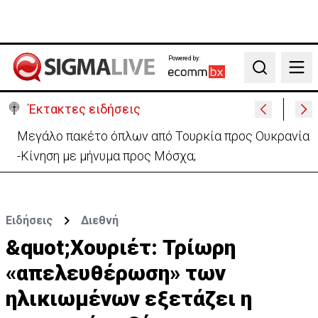
Powered by:
Search
Έκτακτες ειδήσεις
«Όχι» Νετανιάχου σε σχέδιο Τραμπ-«Καμία
αποχώρηση μέχρι να αφοπλιστεί η Χαμάς»
Ειδήσεις
Διεθνή
&quot;Χουριέτ: Τρίωρη
«απελευθέρωση» των
ηλικιωμένων εξετάζει η