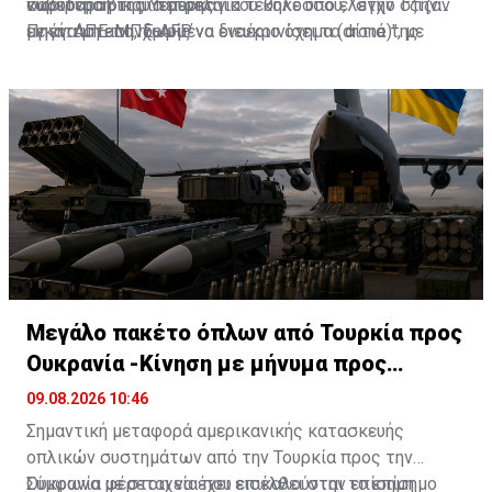
κυβέρνηση της Υεμένης.
σαουδαραβικού πετρελαϊκού κολοσσού, "στην Τζιζάν
νωρίτερα ότι μια πυρκαγιά τέθηκε υπό έλεγχο στην
με ένα μη επανδρωμένο εναέριο όχημα (drone)", με
εγκατάσταση, χωρίς να διευκρινίσει τα αίτιά της.
Πηγή: ΑΠΕ-ΜΠΕ-AFP
πλήγμα "ακριβείας".
Μεγάλο πακέτο όπλων από Τουρκία προς
Ουκρανία -Κίνηση με μήνυμα προς
Μόσχα;
09.08.2026 10:46
Σημαντική μεταφορά αμερικανικής κατασκευής
οπλικών συστημάτων από την Τουρκία προς την
Ουκρανία φέρεται να έχει εισέλθει στην επίσημη
Σύμφωνα με στοιχεία που επικαλούνται το επίσημο