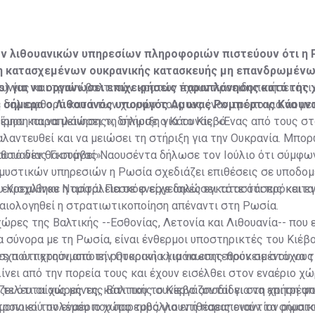
ν λιθουανικών υπηρεσίων πληροφοριών πιστεύουν ότι η 
ση κατασχεμένων ουκρανικής κατασκευής μη επανδρωμένω
) για να οργανώσει επιχειρήσεις παραπλάνησης κατά της
ωνίας και τριών βαλτικών κρατών έχουν προειδοποιήσει ότι
ε σήμερα ο Λιθουανός υπουργός Αμυνας Ρομπέρτας Κάουνα
ή δολιοφθορά κατά των χωρών τους ως έναν τρόπο για να με
μου και να μειώσει τη στήριξη για το Κίεβο.
ίρηση παραπλάνησης», δήλωσε ο Κάουνας. «Ένας από τους στ
λαντευθεί και να μειώσει τη στήριξη για την Ουκρανία. Μπορ
υτό δεν θα συμβεί».
ιθουανίας Γκιτάνας Ναουσέντα δήλωσε τον Ιούλιο ότι σύμφω
υστικών υπηρεσιών η Ρωσία σχεδιάζει επιθέσεις σε υποδομέ
 ενισχύθηκε η ασφάλεια σε ενεργειακές εγκαταστάσεις και 
Κρεμλίνου Ντμίτρι Πεσκόφ είχε δηλώσει τότε ότι πρόκειται
καιολογηθεί η στρατιωτικοποίηση απέναντι στη Ρωσία.
χώρες της Βαλτικής --Εσθονίας, Λετονία και Λιθουανία-- που ε
 σύνορα με τη Ρωσία, είναι ένθερμοι υποστηρικτές του Κιέβο
χα ότι χρησιμοποιεί ρητορική κλιμάκωσης προκειμένου να τ
s που πετούν από την Ουκρανία για να επιτεθούν σε στόχου
ίνει από την πορεία τους και έχουν εισέλθει στον εναέριο 
 τελευταίους μήνες, κάτι που το Κίεβο αποδίδει στη χρήση α
ει ότι οι χώρες της Βαλτικής συνεργάζονται για να επιτρέψ
ρονικού πολέμου που παρεμβάλλουν ή παραποιούν τα σήματα
μοποιεί τον εναέριο χώρο τους για επιθέσεις εναντίον ρωσι