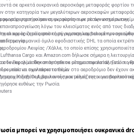
 κοντά σε αρκετά ουκρανικά αεροσκάφη μεταφοράς φορτίου τ
ουν στην κατηγορία των μεγαλύτερων αεροσκαφών μεταφορά
μφωνα με προηγούμενες αναφορές των μέσων ενημέρωσης.
ταφοράς φορτίου που συγκρούστηκε με το άγνωστο αντικείμ
επαναπροσγείωση λόγω του κλεισίματος ενός από τους διαδ
τη ελαφρές ζημιές από τη σύγκρουση και τελικά προσγειώθη
θηκαν και αρκετά αεροσκάφη, συμπεριλαμβανομένων ορισμέν
ια Γερμανία.
από τον γερμανικό όμιλο εφοδιαστικής DHL τα οποία εκτρέπ
ης.
ροδρομίου Λειψίας /Χάλλε, το οποίο επίσης χρησιμοποιείτα
 Lufthansa Cargo και Amazon.com δήλωσε σήμερα η λειτουργία
αι δεν εφαρμόσθηκαν πρόσθετα μέτρα ασφαλείας. Ενώ οι γε
 στο Βερολίνο δεν απάντησε σε αίτημα που εστάλη από το R
ι οι υπαίτιοι των περιστατικών στο αεροδρόμιο δεν έχουν α
δρομείου να σχολιάσει το θέμα.
όμπεριχ Κιζεβέτερ, βουλευτής και μέλος της κοινοβουλευτικ
Δημοσκόπηση: Οι Αμερικανοί προετοιμάζονται για περισσότε
ηγόρησε ευθέως την Ρωσία.
uters
Ρωσία μπορεί να χρησιμοποιήσει ουκρανικά dr