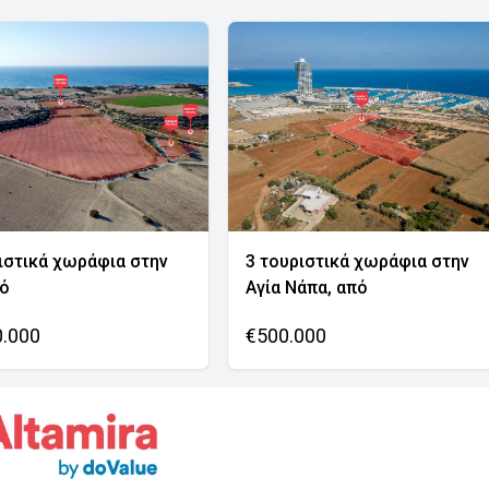
ιστικά χωράφια στην
3 τουριστικά χωράφια στην
νό
Αγία Νάπα, από
0.000
€500.000