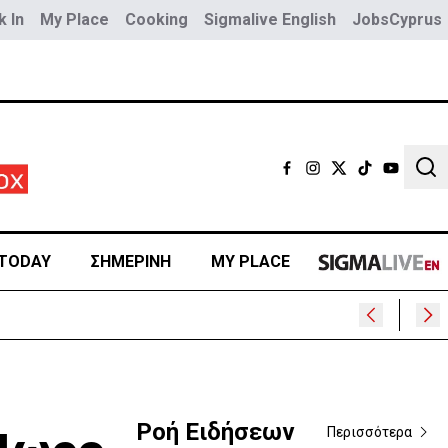
 In
My Place
Cooking
Sigmalive English
JobsCyprus
Sear
TODAY
ΣΗΜΕΡΙΝΗ
MY PLACE
Ροή Ειδήσεων
Περισσότερα