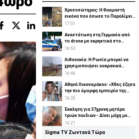
24ωρο
Χρυσοσώτηρας: Η θαυμαστή
εικόνα που έσωσε το Παραλίμνι
από την πανώλη (ΦΩΤΟ)
17:01
Αναστάτωση στη Γερμανία από
το drone με εκρηκτικά στο
αεροδρόμιο
16:53
Λιθουανία: Η Ρωσία μπορεί να
χρησιμοποιήσει ουκρανικά
drones κατά της Βαλτικής
16:46
Αθηνά Οικονομάκου: «Χθες έζησα
την πιο όμορφη εμπειρία της
ζωής μου»
16:35
Έκκληση για 37χρονη μητέρα
τριών παιδιών - Δίνει μάχη με
σπάνια μορφή καρκίνου
16:21
Sigma TV Ζωντανά Τώρα
Στο «κίτρινο» η Κύπρος- Νέα