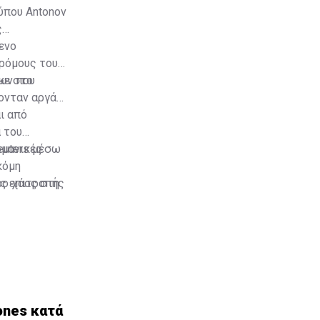
ύπου Antonov
ς
ενο
ρόμους του
κε στο
ων που
ονταν αργά
ι από
 του
ρμανικές
euters μέσω
κόμη
ής επιτροπής
ρο χάος στη
ones κατά