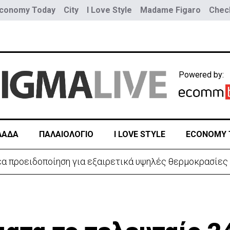
conomy Today
City
I Love Style
Madame Figaro
Check
Powered by:
ΛΑΔΑ
ΠΑΛΑΙΟΛΟΓΙΟ
I LOVE STYLE
ECONOMY 
ή πρόσβαση στις Αφίξεις του Αεροδρομίου Λάρνακας