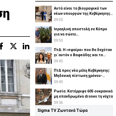
ση
Αυτά είναι τα βιογραφικά των
νέων υπουργών της Κυβέρνησης
Χριστοδουλίδη
09:50
Ισραηλινή αποστολή σε Κύπρο
για να σώσει
παπουτσοσυκιές-«Θα
09:50
βοηθήσουμε δωρεάν»
ΠτΔ: Η «σφαίρα» που θα δεχόταν
γι΄αυτόν ο Βαφεάδης και το
χαμόγελο Παναγιώτου
09:45
ΠτΔ προς νέα μέλη Κυβέρνησης:
Μηδενική πίστωση χρόνου-
Δουλειά 24 ώρες το 24ωρο
09:40
Ρωσία: Κατέρριψε 605 ουκρανικά
μη επανδρωμένα drones τη νύχτα
09:36
Sigma TV Ζωντανά Τώρα
Μαλτέζος: Εκτός ελέγχου η