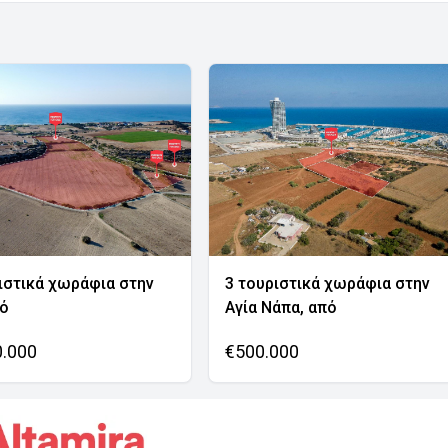
ιστικά χωράφια στην
3 τουριστικά χωράφια στην
νό
Αγία Νάπα, από
0.000
€500.000