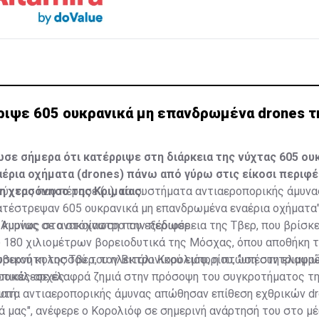
Ρωσία: Κατέρριψε 605 ουκρανικά μη 
σε σήμερα ότι κατέρριψε στη διάρκεια της νύχτας 605 ου
ρια οχήματα (drones) πάνω από γύρω στις είκοσι περιφέρ
 χερσόνησο της Κριμαίας.
 νύχτας που πέρασε (...), τα συστήματα αντιαεροπορικής άμυνα
ατέστρεψαν 605 ουκρανικά μη επανδρωμένα εναέρια οχήματα"
 Άμυνας σε ανακοίνωση που εξέδωσε.
ν κυρίως στο στόχαστρο την περιφέρεια της Τβερ, που βρίσκε
 180 χιλιομέτρων βορειοδυτικά της Μόσχας, όπου αποθήκη 
ρωσικού κολοσσού του ηλεκτρονικού εμπορίου, "υπέστη ελαφρέ
βερνήτη της Τβερ, τον Βιτάλι Κορολιόφ, η πτώση συντριμμι
πικές αρχές.
ροκάλεσε ελαφρά ζημιά στην πρόσοψη του συγκροτήματος της
υτή.
ματα αντιαεροπορικής άμυνας απώθησαν επίθεση εχθρικών d
ά μας", ανέφερε ο Κορολιόφ σε σημερινή ανάρτησή του στο μ