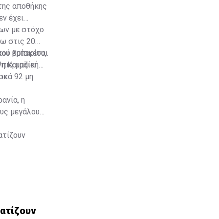
της αποθήκης
εν έχει
των με στόχο
ρω στις 20
κού εμπορίου,
που βρίσκεται
η Κριμαία.
"πιο μαζική
ικά 92 μη
σε
ανία, η
ους μεγάλου
ατίζουν
ατίζουν