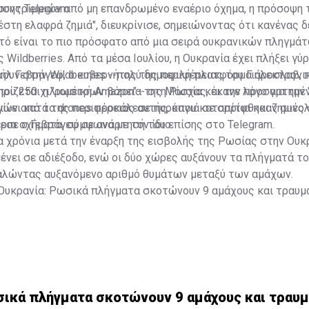
σης Telegram.
συντριμμιών από μη επανδρωμένο εναέριο όχημα, η πρόσοψη 
έστη ελαφρά ζημιά", διευκρίνισε, σημειώνοντας ότι κανένας δ
τό είναι το πιο πρόσφατο από μια σειρά ουκρανικών πληγμά
Wildberries. Από τα μέσα Ιουλίου, η Ουκρανία έχει πλήξει γύ
ουν στην Wildberries --πολύ δημοφιλή πλατφόρμα ηλεκτρονι
λ Γεβράγεφ, ο κυβερνήτης της περιφέρειας του Γιάροσλαβ, 
ρίζεται η "ρωσική Amazon"-- στη Ρωσία και την προσαρτημέν
ου 250 χιλιομέτρων βόρεια της Μόσχας, έκανε λόγο για την 
 γίνει κατά της περιφέρειας αυτής, όπου καταρρίφθηκαν συνολ
ών από τα drones προκάλεσε πυρκαγιά σε σπίτια και ζημιές 
ια οχήματα, σύμφωνα με τον ίδιο.
εσε ο Γεβράγεφ σε ανάρτησή του επίσης στο Telegram.
χρόνια μετά την έναρξη της εισβολής της Ρωσίας στην Ουκρ
νει σε αδιέξοδο, ενώ οι δύο χώρες αυξάνουν τα πλήγματά τ
αλώντας αυξανόμενο αριθμό θυμάτων μεταξύ των αμάχων.
Ουκρανία: Ρωσικά πλήγματα σκοτώνουν 9 αμάχους και τραυμ
σικά πλήγματα σκοτώνουν 9 αμάχους και τραυμ