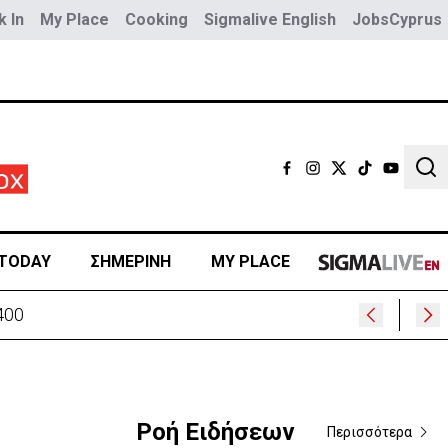
 In
My Place
Cooking
Sigmalive English
JobsCyprus
Sear
TODAY
ΣΗΜΕΡΙΝΗ
MY PLACE
400
Ροή Ειδήσεων
Περισσότερα