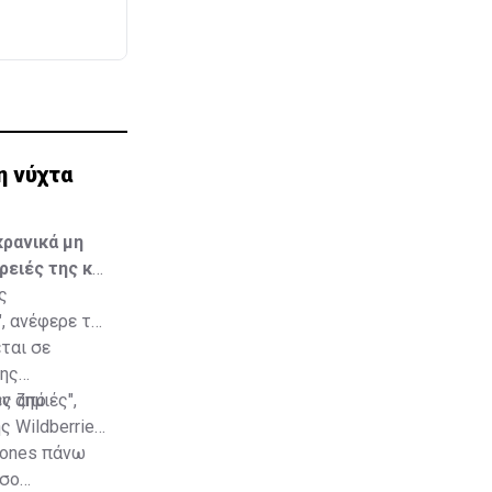
επανδρωμένα drones τη νύχτα
κρανικά μη
ειές της και
ς
, ανέφερε το
ται σε
της
ς ζημιές",
ών από
 Wildberries
rones πάνω
έσο