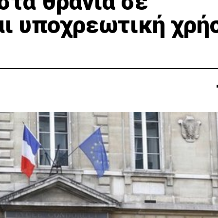
στα θρανία σε
αι υποχρεωτική χρή