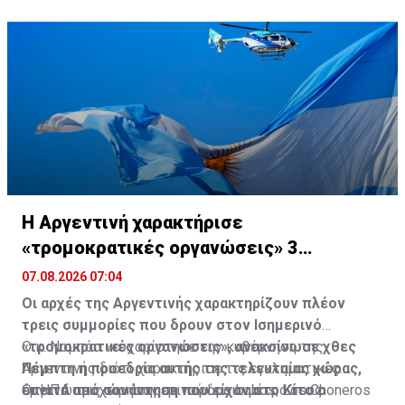
Η Αργεντινή χαρακτήρισε
«τρομοκρατικές οργανώσεις» 3
συμμορίες στον Ισημερινό
07.08.2026 07:04
Οι αρχές της Αργεντινής χαρακτηρίζουν πλέον
τρεις συμμορίες που δρουν στον Ισημερινό
«τρομοκρατικές οργανώσεις», ανακοίνωσε χθες
Ο κ. Νομπόα «ευχαρίστησε την κυβέρνηση της
Πέμπτη η προεδρία αυτής της τελευταίας χώρας,
Αργεντινής διότι χαρακτήρισε τις εγκληματικές
έπειτα από συνάντηση που είχαν στο Κίτο ο
οργανώσεις του Ισημερινού Los Lobos, Los Choneros
Οι ΗΠΑ προχώρησαν σε παρόμοιο μέτρο τους