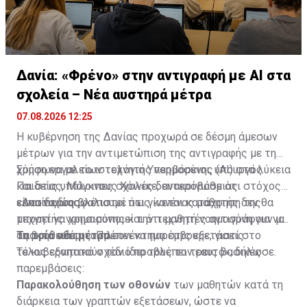
Δανία: «Φρένο» στην αντιγραφή με AI στα
σχολεία – Νέα αυστηρά μέτρα
07.08.2026 12:25
Η κυβέρνηση της Δανίας προχωρά σε δέσμη άμεσων
μέτρων για την αντιμετώπιση της αντιγραφής με τη
χρήση εργαλείων τεχνητής νοημοσύνης (AI) στα λύκεια
Σύμφωνα
με το ιστολόγιο Υπερβόρειοι
, υπουργός
και στις υπόλοιπες σχολές δευτεροβάθμιας
Παιδείας, Μάγκνους Χόινικε, ανακοίνωσε ότι στόχος
εκπαίδευσης.
είναι να διασφαλιστεί πως κανένας μαθητής δεν θα
«Δυστυχώς βλέπουμε ότι γίνεται κατάχρηση της
μπορεί να χρησιμοποιεί την τεχνητή νοημοσύνη για να
τεχνητής νοημοσύνης και ότι μαθητές αντιγράφουν με
αποκτά αθέμιτο πλεονέκτημα στις εξετάσεις.
τη βοήθειά της. Πρέπει να παρέμβουμε, γιατί στο
Τα τρία νέα μέτρα
τέλος εξαπατούν τον ίδιο τους τον εαυτό», δήλωσε.
Το κυβερνητικό σχέδιο προβλέπει τρεις βασικές
παρεμβάσεις:
Παρακολούθηση των οθονών
των μαθητών κατά τη
διάρκεια των γραπτών εξετάσεων, ώστε να