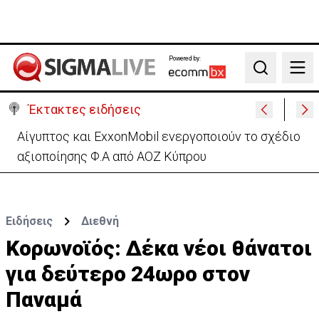
Powered by:
Search
Έκτακτες ειδήσεις
Πίσω στο ΗΒ για την κηδεία του γιου του ο
37χρονος:«Είναι σε άσχημη κατάσταση»
Ειδήσεις
Διεθνή
Κορωνοϊός: Δέκα νέοι θάνατοι
για δεύτερο 24ωρο στον
Παναμά