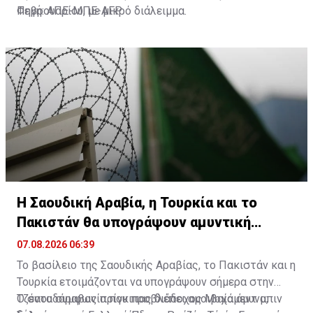
Φεβρουαρίου, με μικρό διάλειμμα.
Πηγή: ΑΠΕ-ΜΠΕ-AFP
Η Σαουδική Αραβία, η Τουρκία και το
Πακιστάν θα υπογράψουν αμυντική
συμφωνία
07.08.2026 06:39
Το βασίλειο της Σαουδικής Αραβίας, το Πακιστάν και η
Τουρκία ετοιμάζονται να υπογράψουν σήμερα στην
Τζέντα συμφωνία που προβλέπει αμοιβαία άμυνα,
Ο σαουδάραβας πρίγκιπας διάδοχος Μοχάμεντ μπιν