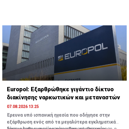
εγκαταλείψουν τα καταλύματά τους που απειλούνταν
από φωτιές που άναψαν οι διαδηλωτές.
Europol: Εξαρθρώθηκε γιγάντιο δίκτυο
διακίνησης ναρκωτικών και μεταναστών
07.08.2026 13:25
Έρευνα υπό ισπανική ηγεσία που οδήγησε στην
εξάρθρωση ενός από τα μεγαλύτερα εγκληματικά
δίκτυα λαθρεμπορίου κάνναβης, συνθετικών
Σύμφωνα με ανακοίνωση της Europol, η επιχείρηση, η