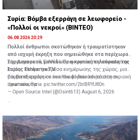
Συρία: Βόμβα εξερράγη σε λεωφορείο -
«Πολλοί οι νεκροί» (ΒΙΝΤΕΟ)
06.08.2026 20:29
Πολλοί άνθρωποι σκοτώθηκαν ή τραυματίστηκαν
από ισχυρή έκρηξη που σημειώθηκε στα περίχωρα
της Δαμασκού, μετέδωσε η κρατική τηλεόραση της
Σύμφωνα με το Γαλλικό Πρακτορείο, που επικαλείται
Συρίας Ekhbariya TV.
επίσης τα κρατικά μέσα ενημέρωσης της χώρας, μια
βόμβα εξερράγη σε ένα λεωφορείο κοντά στη συριακή
Car bomb explosion near the Al-Rawdah junction in
πρωτεύουσα.
Jaramana, Syria.
pic.twitter.com/2blBRYU80n
— Open Source Intel (@Osint613)
August 6, 2026
Πηγή: ΑΠΕ-ΜΠΕ