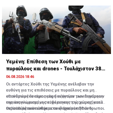
καταδίκαζε «τον βάναυσο επιθετικό πόλεμο της
Ρωσίας εναντίον της Ουκρανίας».
Πηγή: ΑΠΕ-ΜΠΕ
Υεμένη: Επίθεση των Χούθι με
πυραύλους και drones - Τουλάχιστον 38
νεκροί
06.08.2026 18:46
Οι αντάρτες Χούθι της Υεμένης ανέλαβαν την
ευθύνη για τις επιθέσεις με πυραύλους και μη
επανδρωμένα αεροσκάφη εναντίον των δυνάμεων
«Οι ένοπλες δυνάμεις μας διεξήγαγαν μια επιχείρηση
της αναγνωρισμένης κυβέρνησης της χώρας, κατά
ευρείας κλίμακας με στόχο συγκεντρώσεις εχθρικών
τις οποίες σκοτώθηκαν τουλάχιστον 38 άνθρωποι.
στρατευμάτων» ανέφερε σε ανακοίνωσή του ο
Οι Χούθι λένε ότι σκότωσαν ή τραυμάτισαν