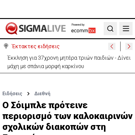
Powered by:
Search
Έκτακτες ειδήσεις
Γερμανία: Συγκρούστηκαν δύο τραμ - Τουλάχιστον
25 τραυματίες, οι 7 σοβαρά
Ειδήσεις
Διεθνή
Ο Σόιμπλε πρότεινε
περιορισμό των καλοκαιρινών
σχολικών διακοπών στη