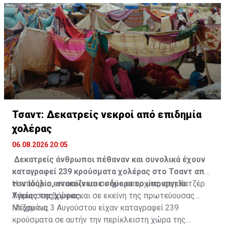
Τσαντ: Δεκατρείς νεκροί από επιδημία
χολέρας
06.08.2026 20:05
Δεκατρείς άνθρωποι πέθαναν και συνολικά έχουν
καταγραφεί 239 κρούσματα χολέρας στο Τσαντ από
τον Ιούλιο, ανακοίνωσε σήμερα το υπουργείο
Η επιδημία εντοπίζεται σε δύο επαρχίες, στη Χατζέρ
Υγείας της χώρας.
Λάμις στα βόρεια και σε εκείνη της πρωτεύουσας
Ντζαμένα.
Μέχρι τις 3 Αυγούστου είχαν καταγραφεί 239
κρούσματα σε αυτήν την περίκλειστη χώρα της