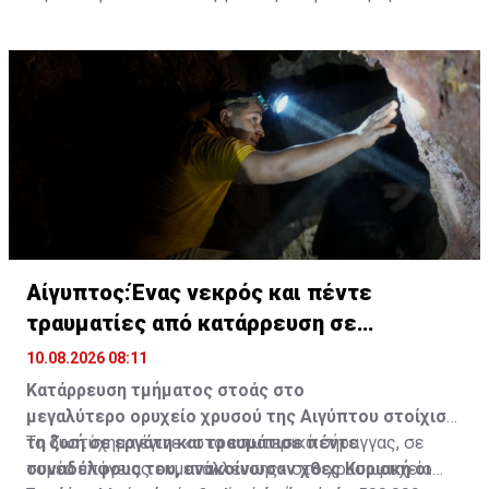
Αίγυπτος:Ένας νεκρός και πέντε
τραυματίες από κατάρρευση σε
χρυσωρυχείο
10.08.2026 08:11
Κατάρρευση τμήματος στοάς στο
μεγαλύτερο ορυχείο χρυσού της Αιγύπτου στοίχισε
τη ζωή σε εργάτη και τραυμάτισε πέντε
Το δυστύχημα έγινε «στο εσωτερικό σήραγγας, σε
συναδέλφους του, ανακοίνωσαν χθες Κυριακή οι
τομέα υπόγειας εκμετάλλευσης» στο χρυσωρυχείο