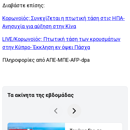
Διαβάστε επίσης:
Κορωνοϊός: Συνεχίζεται η πτωτική τάση στις ΗΠΑ-
Ανησυχία για αύξηση στην Κίνα
LIVE/Κορωνοϊός: Πτωτική τάση των κρουσμάτων
στην Κύπρο- Έκκληση εν όψει Πάσχα
Πληροφορίες από ΑΠΕ-ΜΠΕ-AFP-dpa
Τα ακίνητα της εβδομάδας