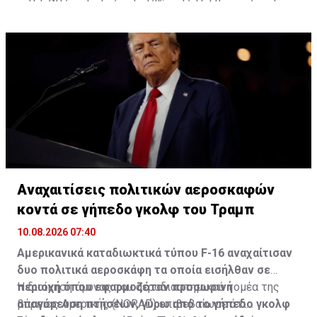
οικονομία.
αποδειχθεί πολύ πιο επικίνδυνο για τους
Ρεπουμπλικάνους από μια ακόμη κακή μέτρηση
δημοτικότητας.
Αναχαιτίσεις πολιτικών αεροσκαφών
κοντά σε γήπεδο γκολφ του Τραμπ
10.08.2026 07:40
Αμερικανικά καταδιωκτικά τύπου F-16 αναχαίτισαν
δυο πολιτικά αεροσκάφη τα οποία εισήλθαν σε
περιοχή όπου εφαρμοζόταν προσωρινή
Η διοίκηση άμυνας του αεροδιαστημικού τομέα της
απαγόρευση πτήσεων, γύρω από το γήπεδο γκολφ
βόρειας Αμερικής (NORAD) επιβεβαίωσε ότι