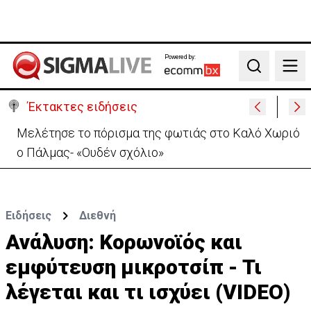
Powered by:
Search
Έκτακτες ειδήσεις
ΚΕ: Το μείζον είναι η Τουρκία να επανέλθει στο
τραπέζι των διαπραγματεύσεων
Ειδήσεις
Διεθνή
Ανάλυση: Κορωνοϊός και
εμφύτευση μικροτσίπ - Τι
λέγεται και τι ισχύει (VIDEO)