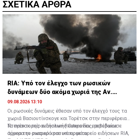
ΣΧΕΤΙΚΑ ΑΡΘΡΑ
RIA: Υπό τον έλεγχο των ρωσικών
δυνάμεων δύο ακόμα χωριά της Αν.
Ουκρανίας
09.08.2026 13:10
Οι ρωσικές δυνάμεις έθεσαν υπό τον έλεγχό τους τα
χωριά Βασιουτίνσκογε και Τορέτσκ στην περιφέρεια
Ντονέτσκ της ανατολικής Ουκρανίας, μετέδωσε
Το πρακτορείο ειδήσεων Reuters δεν επιβεβαίωσε
σήμερα το ρωσικό κρατικό πρακτορείο ειδήσεων RIA,
άμεσα την αναφορά του υπουργείου.