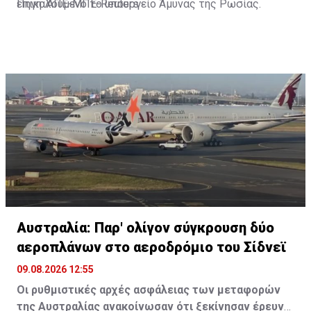
επικαλούμενο το υπουργείο Άμυνας της Ρωσίας.
Πηγή: ΑΠΕ-ΜΠΕ-Reuters
Αυστραλία: Παρ' ολίγον σύγκρουση δύο
αεροπλάνων στο αεροδρόμιο του Σίδνεϊ
09.08.2026 12:55
Οι ρυθμιστικές αρχές ασφάλειας των μεταφορών
της Αυστραλίας ανακοίνωσαν ότι ξεκίνησαν έρευνα