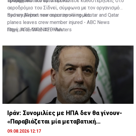
προσωπικό που εμπλέκεται.
τραβηχτεί.
Το περιστατικό αυτό προκάλεσε καθυστερήσεις στο
αεροδρόμιο του Σίδνεϊ, σύμφωνα με τον οργανισμό
που επιβλέπει τον αεροπορικό τομέα.
Sydney Airport near-miss involving Jetstar and Qatar
planes leaves crew member injured - ABC News
https://t.co/3AaNV2DMuh
Πηγή: ΑΠΕ-ΜΠΕ-AFP-Reuters
— NinianReid (@NinianReid)
August 9, 2026
Ιράν: Συνομιλίες με ΗΠΑ δεν θα γίνουν-
«Παραβιάζεται μία μεταβατική
συμφωνία»
09.08.2026 12:17