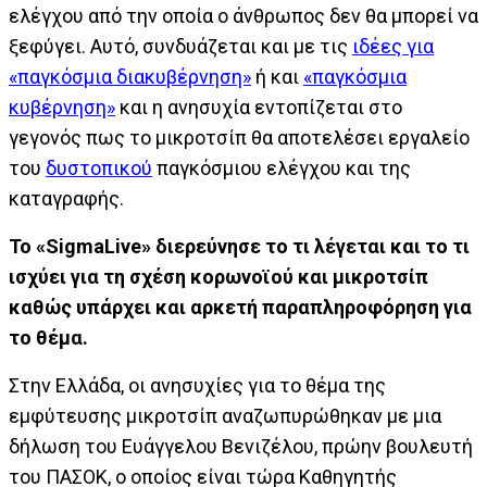
ελέγχου από την οποία ο άνθρωπος δεν θα μπορεί να
ξεφύγει. Αυτό, συνδυάζεται και με τις
ιδέες για
«παγκόσμια διακυβέρνηση»
ή και
«παγκόσμια
κυβέρνηση»
και η ανησυχία εντοπίζεται στο
γεγονός πως το μικροτσίπ θα αποτελέσει εργαλείο
του
δυστοπικού
παγκόσμιου ελέγχου και της
καταγραφής.
Το «SigmaLive» διερεύνησε το τι λέγεται και το τι
ισχύει για τη σχέση κορωνοϊού και μικροτσίπ
καθώς υπάρχει και αρκετή παραπληροφόρηση για
το θέμα.
Στην Ελλάδα, οι ανησυχίες για το θέμα της
εμφύτευσης μικροτσίπ αναζωπυρώθηκαν με μια
δήλωση του Ευάγγελου Βενιζέλου, πρώην βουλευτή
του ΠΑΣΟΚ, ο οποίος είναι τώρα Καθηγητής