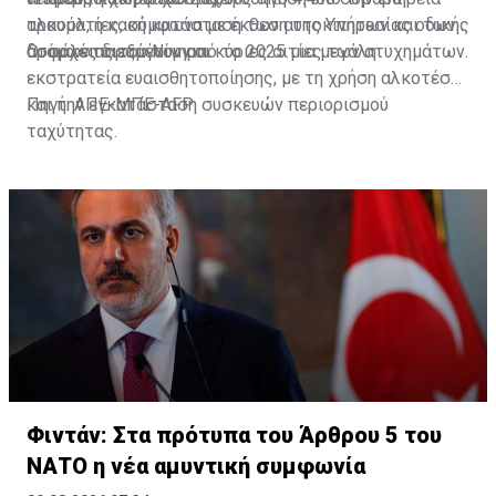
τραυματίες, σύμφωνα με έκθεση της Υπηρεσίας οδικής
αλκοόλ, η κακή κατάσταση των αυτοκινήτων και των
ασφάλειας του Νίγηρα.
δρόμων παραμένουν οι κύριες αιτίες των ατυχημάτων.
Οι αρχές διεξάγουν από το 2025 μια μεγάλη
εκστρατεία ευαισθητοποίησης, με τη χρήση αλκοτέστ
και την εγκατάσταση συσκευών περιορισμού
Πηγή: ΑΠΕ-ΜΠΕ-AFP
ταχύτητας.
Φιντάν: Στα πρότυπα του Άρθρου 5 του
ΝΑΤΟ η νέα αμυντική συμφωνία