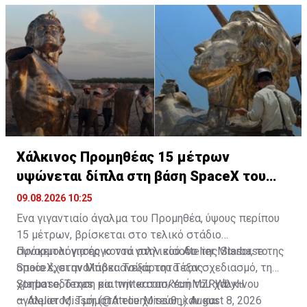
τελικά στην Ουκρανία.
Χάλκινος Προμηθέας 15 μέτρων
υψώνεται δίπλα στη βάση SpaceX του
Έλον Μασκ
09.08.2026 10:25
Ένα γιγαντιαίο άγαλμα του Προμηθέα, ύψους περίπου
15 μέτρων, βρίσκεται στο τελικό στάδιο
συναρμολόγησης κοντά στην είσοδο της Starbase της
Πρόκειται για έργο του γαλλικού Atelier Missor, το
SpaceX, στην Μπόκα Τσίκα του Τέξας.
οποίο έχει αναλάβει ανεξάρτητα τον σχεδιασμό, τη
χρηματοδότηση και την κατασκευή του χάλκινου
Starbase, Texas.
pic.twitter.com/YcmMZRWbyH
αγάλματος. Τμήματά του χυτεύθηκαν και
— Atelier Missor (@AtelierMissor_)
August 8, 2026