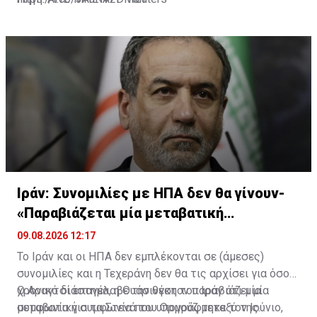
— NinianReid (@NinianReid)
August 9, 2026
Ιράν: Συνομιλίες με ΗΠΑ δεν θα γίνουν-
«Παραβιάζεται μία μεταβατική
συμφωνία»
09.08.2026 12:17
Το Ιράν και οι ΗΠΑ δεν εμπλέκονται σε (άμεσες)
συνομιλίες και η Τεχεράνη δεν θα τις αρχίσει για όσο
χρονικό διάστημα, η Ουάσινγκτον παραβιάζει μία
Ο Αραγτσί επανέλαβε την θέση του Ιράν ότι μία
μεταβατική συμφωνία που υπογράφτηκε τον Ιούνιο,
συμφωνία για τα Στενά του Ορμούζ μεταξύ της