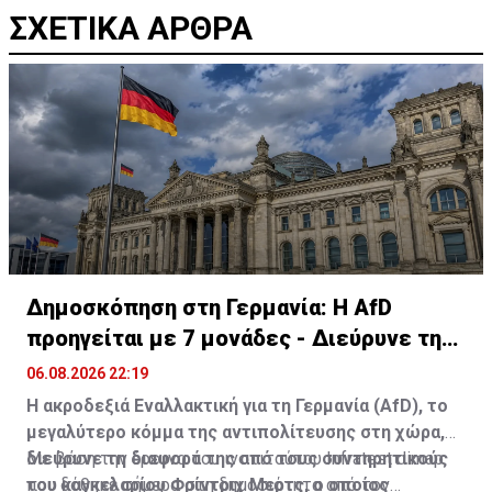
ΣΧΕΤΙΚΑ ΑΡΘΡΑ
Δημοσκόπηση στη Γερμανία: Η AfD
προηγείται με 7 μονάδες - Διεύρυνε τη
διαφορά
06.08.2026 22:19
Η ακροδεξιά Εναλλακτική για τη Γερμανία (AfD), το
μεγαλύτερο κόμμα της αντιπολίτευσης στη χώρα,
διεύρυνε τη διαφορά της από τους συντηρητικούς
Με βάση την έρευνα του ινστιτούτου Infratest dimap
του καγκελαρίου Φρίντριχ Μερτς, ο οποίος
που δόθηκε σήμερα στη δημοσιότητα από τον