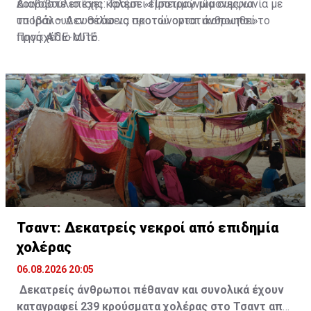
κοινοβούλιο έχει καλέσει εμπειρογνώμονες να
Διαβάστε επίσης:
Τραμπ: «Προτιμώ μία συμφωνία με
υποβάλουν συστάσεις προτού οριστικοποιηθεί το
το Ιράν – Δεν θέλω να σκοτώνονται άνθρωποι»
προσχέδιο αυτό.
Πηγή: ΑΠΕ-ΜΠΕ
Τσαντ: Δεκατρείς νεκροί από επιδημία
χολέρας
06.08.2026 20:05
Δεκατρείς άνθρωποι πέθαναν και συνολικά έχουν
καταγραφεί 239 κρούσματα χολέρας στο Τσαντ από