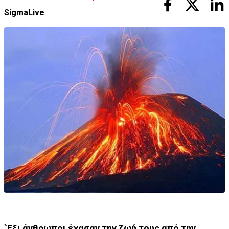
SigmaLive
`Εξι άνθρωποι έχασαν την ζωή τους από την