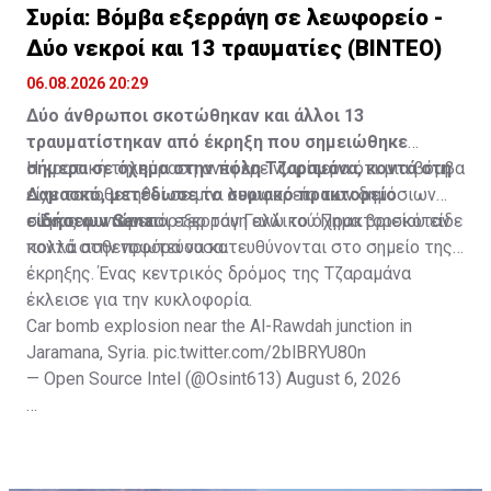
Συρία: Βόμβα εξερράγη σε λεωφορείο -
Δύο νεκροί και 13 τραυματίες (ΒΙΝΤΕΟ)
06.08.2026 20:29
Δύο άνθρωποι σκοτώθηκαν και άλλοι 13
τραυματίστηκαν από έκρηξη που σημειώθηκε
σήμερα σε όχημα στην πόλη Τζαραμάνα, κοντά στη
Η κρατική τηλεόραση ανέφερε νωρίτερα ότι μια βόμβα
Δαμασκό, μετέδωσε το συριακό πρακτορείο
είχε τοποθετηθεί σε μίνι λεωφορείο των δημόσιων
ειδήσεων Sana.
συγκοινωνιών και εξερράγη ενώ το όχημα βρισκόταν
Ένας φωτορεπόρτερ του Γαλλικού Πρακτορείου είδε
κοντά στην πρωτεύουσα.
πολλά ασθενοφόρα να κατευθύνονται στο σημείο της
έκρηξης. Ένας κεντρικός δρόμος της Τζαραμάνα
έκλεισε για την κυκλοφορία.
Car bomb explosion near the Al-Rawdah junction in
Jaramana, Syria.
pic.twitter.com/2blBRYU80n
— Open Source Intel (@Osint613)
August 6, 2026
Πηγή: ΑΠΕ-ΜΠΕ