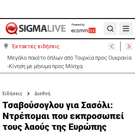
Powered by:
Search
Έκτακτες ειδήσεις
Μελέτησε το πόρισμα της φωτιάς στο Καλό Χωριό
ο Πάλμας- «Ουδέν σχόλιο»
Ειδήσεις
Διεθνή
Τσαβούσογλου για Σασόλι:
Ντρέπομαι που εκπροσωπεί
τους λαούς της Ευρώπης