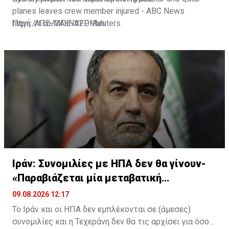
planes leaves crew member injured - ABC News
https://t.co/3AaNV2DMuh
Πηγή: ΑΠΕ-ΜΠΕ-AFP-Reuters
— NinianReid (@NinianReid)
August 9, 2026
Ιράν: Συνομιλίες με ΗΠΑ δεν θα γίνουν-
«Παραβιάζεται μία μεταβατική
συμφωνία»
09.08.2026 12:17
Το Ιράν και οι ΗΠΑ δεν εμπλέκονται σε (άμεσες)
συνομιλίες και η Τεχεράνη δεν θα τις αρχίσει για όσο