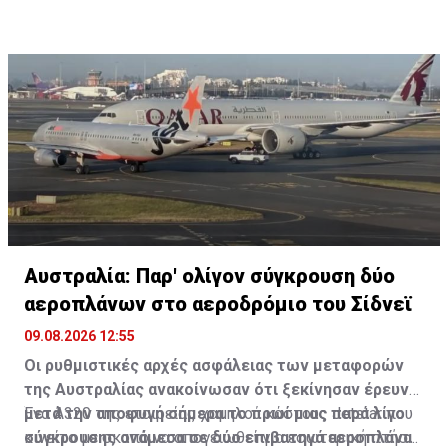
προοπτική μιας ειρηνευτικής συμφωνίας.
Αυστραλία: Παρ' ολίγον σύγκρουση δύο
αεροπλάνων στο αεροδρόμιο του Σίδνεϊ
09.08.2026 12:55
Οι ρυθμιστικές αρχές ασφάλειας των μεταφορών
της Αυστραλίας ανακοίνωσαν ότι ξεκίνησαν έρευνα
μετά την αποφυγή σήμερα το πρωί μιας παρά λίγο
Ένα A320 της εταιρείας χαμηλού κόστους Jetstar που
σύγκρουσης ανάμεσα σε δύο επιβατηγά αεροπλάνα
κινείτο με σκοπό να απογειωθεί για εσωτερική πτήση