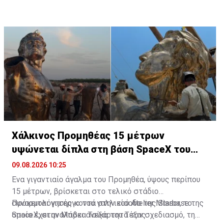
στο μέτωπο να αποτελούν καθοριστικούς
πόσο το σύνολο των οπλικών συστημάτων που
παράγοντες.
περιλαμβάνονται στις γνωστοποιήσεις θα καταλήξει
τελικά στην Ουκρανία.
Χάλκινος Προμηθέας 15 μέτρων
υψώνεται δίπλα στη βάση SpaceX του
Έλον Μασκ
09.08.2026 10:25
Ένα γιγαντιαίο άγαλμα του Προμηθέα, ύψους περίπου
15 μέτρων, βρίσκεται στο τελικό στάδιο
συναρμολόγησης κοντά στην είσοδο της Starbase της
Πρόκειται για έργο του γαλλικού Atelier Missor, το
SpaceX, στην Μπόκα Τσίκα του Τέξας.
οποίο έχει αναλάβει ανεξάρτητα τον σχεδιασμό, τη