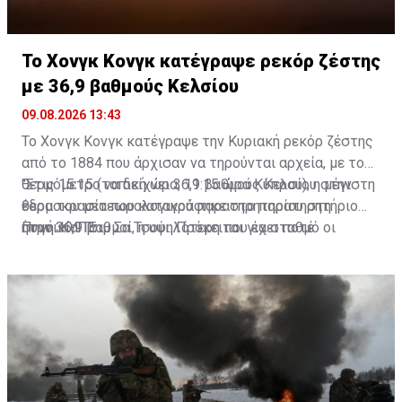
Το Χονγκ Κονγκ κατέγραψε ρεκόρ ζέστης
με 36,9 βαθμούς Κελσίου
09.08.2026 13:43
Το Χονγκ Κονγκ κατέγραψε την Κυριακή ρεκόρ ζέστης
από το 1884 που άρχισαν να τηρούνται αρχεία, με το
θερμόμετρο να δείχνει 36,9 βαθμούς Κελσίου στην
"Στις 15:15 (τοπική ώρα, 11:15 ώρα Κύπρου), η μέγιστη
έδρα του μετεωρολογικού παρατηρητηρίου στη
θερμοκρασία που καταγράφηκε στο παρατηρητήριο
συνοικία Τσιμ Σα Τσούι. Πρόκειται για σταθμό οι
ήταν 36,9 βαθμοί, η υψηλότερη που έχει ποτέ
Πηγή: ΚΥΠΕ
μετρήσεις του οποίου χρησιμοποιούνται ως σημείο
καταμετρηθεί από το 1884", ανακοίνωσε το
αναφοράς για όλη την πόλη.
Παρατηρητήριο του Χονγκ Κονγκ.