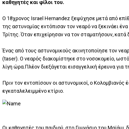
καθηγητές και φίλοι του.
Ο 18χρονος Israel Hernandez ξεψύχησε μετά από επί
της αστυνομίας εντόπισαν τον νεαρό να ξεκινάει ένα
Τρίτης. Όταν επιχείρησαν να τον σταματήσουν, κατά 
Ένας από τους αστυνομικούς ακινητοποίησε τον νεα
(taser). Ο νεαρός διακομίστηκε στο νοσοκομείο, ωστ
λίγη ώρα.Πλέον διεξάγεται εισαγγελική έρευνα για τ
Πριν τον εντοπίσουν οι αστυνομικοί, ο Κολομβιανός έ
εγκαταλελειμμένο κτίριο.
Οι καθηγητές του παιδιού, στο Γυμνάσιο του Μαϊάμι,