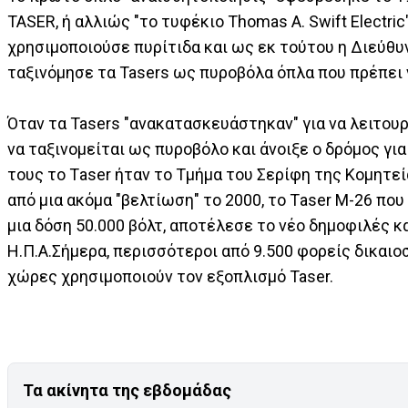
TASER, ή αλλιώς "το τυφέκιο Thomas A. Swift Electri
χρησιμοποιούσε πυρίτιδα και ως εκ τούτου η Διεύ
ταξινόμησε τα Tasers ως πυροβόλα όπλα που πρέπει 
Όταν τα Tasers "ανακατασκευάστηκαν" για να λειτουρ
να ταξινομείται ως πυροβόλο και άνοιξε ο δρόμος γι
τους το Τaser ήταν το Τμήμα του Σερίφη της Κομητε
από μια ακόμα "βελτίωση" το 2000, το Τaser Μ-26 πο
μια δόση 50.000 βόλτ, αποτέλεσε το νέο δημοφιλές 
Η.Π.Α.Σήμερα, περισσότεροι από 9.500 φορείς δικαι
χώρες χρησιμοποιούν τον εξοπλισμό Taser.
Τα ακίνητα της εβδομάδας