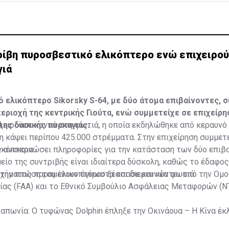
τρίβη πυροσβεστικό ελικόπτερο ενώ επιχειρο
γιά
 ελικόπτερο Sikorsky S-64, με δύο άτομα επιβαίνοντες, σ
ριοχή της κεντρικής Γιούτα, ενώ συμμετείχε σε επιχείρη
ης δασικής πυρκαγιάς.
χειρούσε κοντά στη φωτιά, η οποία εκδηλώθηκε από κεραυνό 
ήδη κάψει περίπου 425.000 στρέμματα. Στην επιχείρηση συμμετ
ικόπτερα.
ν ανακοινώσει πληροφορίες για την κατάσταση των δύο επιβ
ίο της συντριβής είναι ιδιαίτερα δύσκολη, καθώς το έδαφος
την πτώση του ελικοπτέρου ξέσπασε και νέα φωτιά.
τυχήματος παραμένουν άγνωστα και διερευνώνται από την Ομ
ίας (FAA) και το Εθνικό Συμβούλιο Ασφάλειας Μεταφορών (N
Ιαπωνία: Ο τυφώνας Dolphin έπληξε την Οκινάουα – Η Κίνα έκ