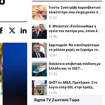
ο
Γιούτα: Συνετρίβη πυροσβεστικό
ελικόπτερο ενώ επιχειρούσε σε
δασική πυρκαγιά
15:52
Χ. Μπάιντεν:«Επιδεινώθηκε η
υγεία του πατέρα μου, έπινα 4
λίτρα βότκα τη μέρα»
15:46
Ερχιουρμάν: Να οικοδομήσουμε
το μέλλον χωρίς να ξεχνάμε το
παρελθόν
15:41
Θαλάσσια επιβατική σύνδεση με
Ελλάδα και το 2027-
Αποφασίζουν αν θα συνεχίσει
15:33
ΔΗΣΥ σε ΑΚΕΛ, Προεδρικό: Στα
λόγια υπέρ GSI, στην πράξη
γεμάτοι «αστερίσκους»
15:30
Sigma TV Ζωντανά Τώρα
Ιράν-Ομάν: Κοντά σε συμφωνία