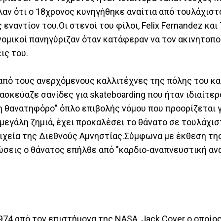
αν ότι ο 18χρονος κυνηγήθηκε αναίτια από τουλάχιστ
εναντίον του.Οι στενοί του φίλοι, Felix Fernandez και
νομικοί πανηγύριζαν όταν κατάφεραν να τον ακινητοπο
ις του.
 από τους ανερχόμενους καλλιτέχνες της πόλης του κα
τασκεύαζε σανίδες για skateboarding που ήταν ιδιαίτε
μη θανατηφόρο" όπλο επιβολής νόμου που προορίζεται γ
εγάλη ζημιά, έχει προκαλέσει το θάνατο σε τουλάχισ
ιχεία της Διεθνούς Αμνηστίας.Σύμφωνα με έκθεση τη
σεις ο θάνατος επήλθε από "καρδιο-αναπνευστική αν
74 από τον επιστήμονα της NASA, Jack Cover ο οποίο