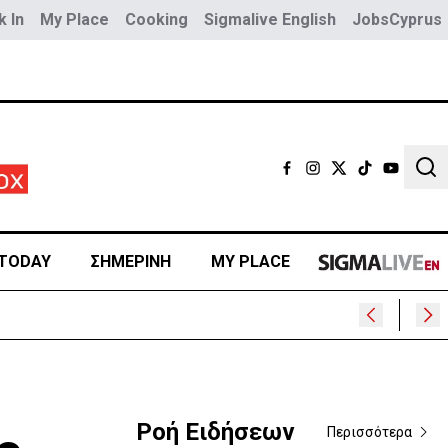
 In
My Place
Cooking
Sigmalive English
JobsCyprus
Sear
TODAY
ΣΗΜΕΡΙΝΗ
MY PLACE
Ροή Ειδήσεων
Περισσότερα