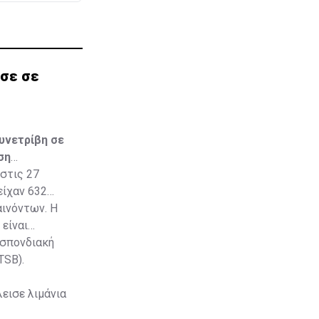
ύσε σε
υνετρίβη σε
ση
στις 27
είχαν 632
αινόντων. Η
 είναι
οσπονδιακή
TSB).
λεισε λιμάνια