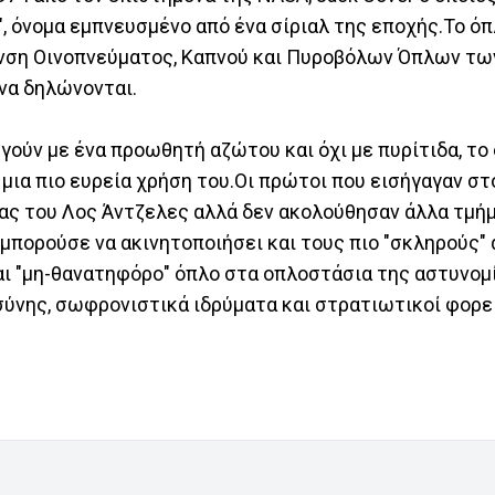
c", όνομα εμπνευσμένο από ένα σίριαλ της εποχής.Το ό
θυνση Οινοπνεύματος, Καπνού και Πυροβόλων Όπλων τ
να δηλώνονται.
γούν με ένα προωθητή αζώτου και όχι με πυρίτιδα, τ
α μια πιο ευρεία χρήση του.Οι πρώτοι που εισήγαγαν σ
ίας του Λος Άντζελες αλλά δεν ακολούθησαν άλλα τμή
υ μπορούσε να ακινητοποιήσει και τους πιο "σκληρούς"
και "μη-θανατηφόρο" όπλο στα οπλοστάσια της αστυνομ
οσύνης, σωφρονιστικά ιδρύματα και στρατιωτικοί φορε