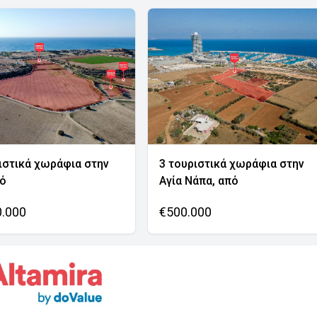
ιστικά χωράφια στην
3 τουριστικά χωράφια στην
νό
Αγία Νάπα, από
0.000
€500.000