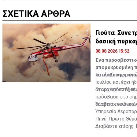
ΣΧΕΤΙΚΑ ΑΡΘΡΑ
Γιούτα: Συνε
δασική πυρκα
08.08.2026 15:52
Ένα πυροσβεστικό
απομακρυσμένη πε
κατάσβεσης μεγάλ
Το ελικόπτερο επι
Ιουλίου και έχει 
άτομα και επτά ελ
Οι αρχές δεν έχου
πρόσβαση στο σημε
δύσβατο, ενώ από 
Τα αίτια του δυσ
Υπηρεσία Αεροπορ
Πηγή: Πρώτο Θέμα
Διαβάστε επίσης: