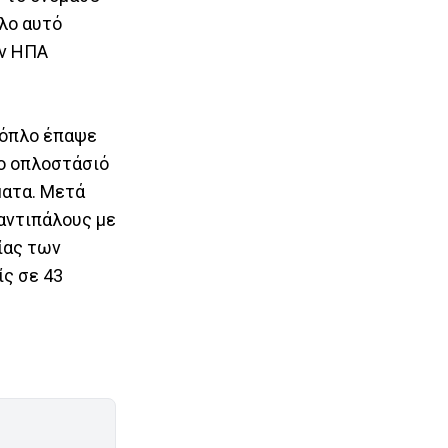
πλο αυτό
ων ΗΠΑ
ο όπλο έπαψε
το οπλοστάσιό
ματα. Μετά
 αντιπάλους με
ίας των
ίς σε 43