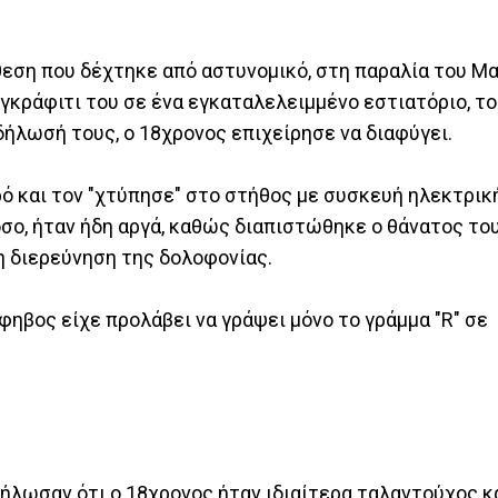
θεση που δέχτηκε από αστυνομικό, στη παραλία του Μα
 γκράφιτι του σε ένα εγκαταλελειμμένο εστιατόριο, τ
δήλωσή τους, ο 18χρονος επιχείρησε να διαφύγει.
ρό και τον "χτύπησε" στο στήθος με συσκευή ηλεκτρι
όσο, ήταν ήδη αργά, καθώς διαπιστώθηκε ο θάνατος το
η διερεύνηση της δολοφονίας.
φηβος είχε προλάβει να γράψει μόνο το γράμμα "R" σε
 δήλωσαν ότι ο 18χρονος ήταν ιδιαίτερα ταλαντούχος 