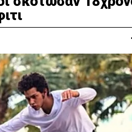
οί σκότωσαν 18χρον
φιτι