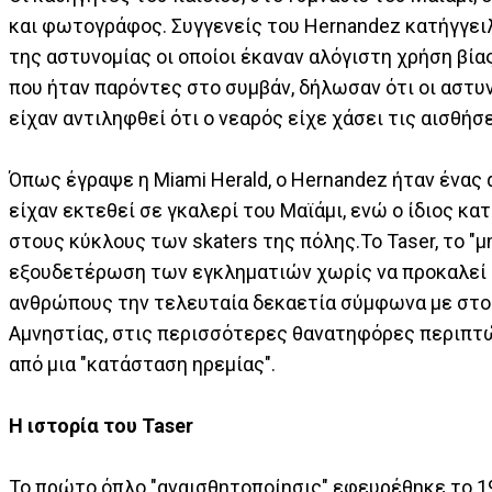
και φωτογράφος. Συγγενείς του Hernandez κατήγγειλ
της αστυνομίας οι οποίοι έκαναν αλόγιστη χρήση βίας 
που ήταν παρόντες στο συμβάν, δήλωσαν ότι οι αστυ
είχαν αντιληφθεί ότι ο νεαρός είχε χάσει τις αισθήσε
Όπως έγραψε η Miami Herald, ο Hernandez ήταν ένας
είχαν εκτεθεί σε γκαλερί του Μαϊάμι, ενώ ο ίδιος κα
στους κύκλους των skaters της πόλης.Το Taser, το "
εξουδετέρωση των εγκληματιών χωρίς να προκαλεί μ
ανθρώπους την τελευταία δεκαετία σύμφωνα με στο
Αμνηστίας, στις περισσότερες θανατηφόρες περιπτώ
από μια "κατάσταση ηρεμίας".
Η ιστορία του Taser
Το πρώτο όπλο "αναισθητοποίησις" εφευρέθηκε το 19