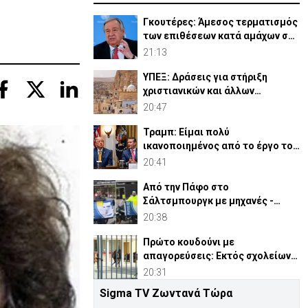
Γκουτέρες: Άμεσος τερματισμός
των επιθέσεων κατά αμάχων σε
Ουκρανία και Ρωσία
21:13
ΥΠΕΞ: Δράσεις για στήριξη
χριστιανικών και άλλων
κοινοτήτων στη Μέση Ανατολή
20:47
Τραμπ: Είμαι πολύ
ικανοποιημένος από το έργο του
Χέγκσεθ στο Υπ. Άμυνας
20:41
Από την Πάφο στο
Σάλτσμπουργκ με μηχανές -
6.000 χιλιόμετρα για την ομάδα
20:38
τους
Πρώτο κουδούνι με
απαγορεύσεις: Εκτός σχολείων
εμβλήματα κομμάτων και
20:31
ομάδων
Sigma TV Ζωντανά Τώρα
Συρία: Βόμβα εξερράγη σε