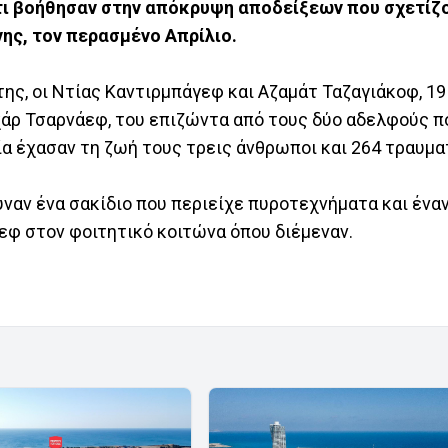
ι βοήθησαν στην απόκρυψη αποδείξεων που σχετίζο
ης, τον περασμένο Απρίλιο.
ς, οι Ντίας Καντιρμπάγεφ και Αζαμάτ Ταζαγιάκοφ, 19 
χάρ Τσαρνάεφ, του επιζώντα από τους δύο αδελφούς π
ία έχασαν τη ζωή τους τρεις άνθρωποι και 264 τραυμα
ναν ένα σακίδιο που περιείχε πυροτεχνήματα και ένα
εφ στον φοιτητικό κοιτώνα όπου διέμεναν.