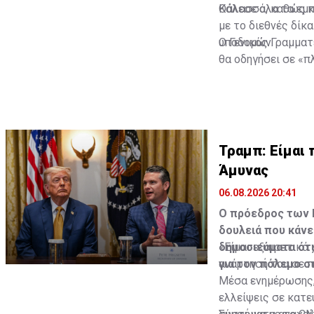
Θάλασσα, καθώς κα
Κάλεσε όλα τα εμ
με το διεθνές δίκ
υποδομών.
Ο Γενικός Γραμματ
θα οδηγήσει σε «π
βιώσιμη και συνολ
Καταστατικού Χάρ
Διαβάστε επίσης:
Τραμπ: Είμαι 
Άμυνας
Πηγή: ΚΥΠΕ
06.08.2026 20:41
Ο πρόεδρος των 
δουλειά που κάνε
δημοσιεύματα ότι
«Είμαι εξαιρετικά
για τον πόλεμο στ
ανάρτησή του σε 
Μέσα ενημέρωσης, 
ελλείψεις σε κατ