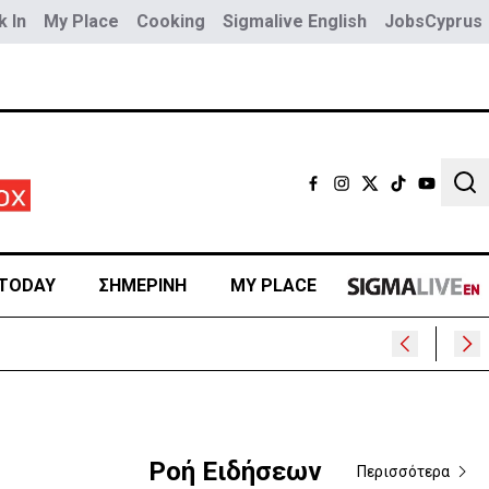
 In
My Place
Cooking
Sigmalive English
JobsCyprus
Sear
TODAY
ΣΗΜΕΡΙΝΗ
MY PLACE
Ροή Ειδήσεων
Περισσότερα