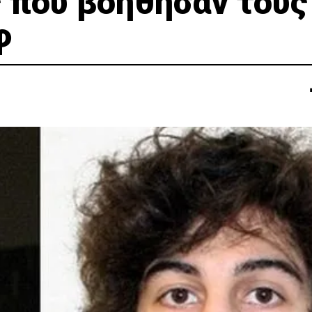
ς που βοήθησαν τους
φ