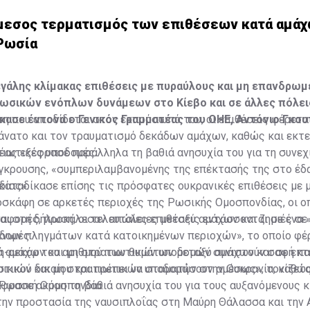
μεσος τερματισμός των επιθέσεων κατά αμάχ
 Ρωσία
εγάλης κλίμακας επιθέσεις με πυραύλους και μη επανδρωμ
ωσικών ενόπλων δυνάμεων στο Κίεβο και σε άλλες πόλει
κασε έντονα ο Γενικός Γραμματέας του ΟΗΕ, Αντόνιο Γκου
 που αποδίδεται στον εκπρόσωπό του, οι επιθέσεις φέρεται
άνατο και τον τραυματισμό δεκάδων αμάχων, καθώς και εκτ
τιωτικές υποδομές.
έας εξέφρασε παράλληλα τη βαθιά ανησυχία του για τη συνεχ
γκρουσης, «συμπεριλαμβανομένης της επέκτασής της στο έδ
ίας».
 καταδίκασε επίσης τις πρόσφατες ουκρανικές επιθέσεις με 
σκάφη σε αρκετές περιοχές της Ρωσικής Ομοσπονδίας, οι οπ
ναφορές, προκάλεσαν απώλειες μεταξύ αμάχων και ζημιές σε
ι στη δήλωση, οι τελευταίες επιθέσεις εντάσσονται σε ένα 
δομές.
ενων πληγμάτων κατά κατοικημένων περιοχών», το οποίο φέρ
ση-ρεκόρ του αριθμού των θυμάτων μεταξύ αμάχων και σε εκ
τά αμάχων και μη στρατιωτικών υποδομών συνιστούν σαφή π
ικιών και μη στρατιωτικών υποδομών στην Ουκρανία, καθώς 
τικού δικαίου και πρέπει να σταματήσουν αμέσως», τονίζετα
 Ρωσική Ομοσπονδία.
έφρασε ακόμη τη βαθιά ανησυχία του για τους αυξανόμενους κ
την προστασία της ναυσιπλοΐας στη Μαύρη Θάλασσα και την 