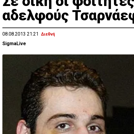
Σε δίκη οι φοιτητέ
αδελφούς Τσαρνάε
08.08.2013 21:21
Διεθνή
SigmaLive