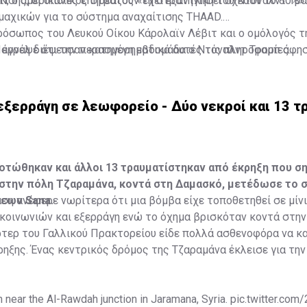
ισης, οι οποίες επηρεάζουν τη στρατηγική του Ντόναλντ Τρα
, ο αμερικανικός στρατός «έχει εξαντλήσει σχεδόν το 80%»
αχικών για το σύστημα αναχαίτισης THAAD.
ρόσωπος του Λευκού Οίκου Κάρολαϊν Λέβιτ και ο ομόλογός τ
 έγραψε ότι την περασμένη εβδομάδα ο Ντόναλντ Τραμπ άφησ
αρνέλ διέψευσαν κατηγορηματικά αυτές τις πληροφορίες.
τευσή του» σχετικά με τις ελλείψεις αυτές και «απαίτησε εξ
ς Πιτ Χέγκσεθ «αναφορικά με τις αιτίες για τις οποίες είχε
εξερράγη σε λεωφορείο - Δύο νεκροί και 13 τ
οτώθηκαν και άλλοι 13 τραυματίστηκαν από έκρηξη που σ
στην πόλη Τζαραμάνα, κοντά στη Δαμασκό, μετέδωσε το 
σεων Sana.
ση ανέφερε νωρίτερα ότι μια βόμβα είχε τοποθετηθεί σε μίν
κοινωνιών και εξερράγη ενώ το όχημα βρισκόταν κοντά στη
ρ του Γαλλικού Πρακτορείου είδε πολλά ασθενοφόρα να κ
ρηξης. Ένας κεντρικός δρόμος της Τζαραμάνα έκλεισε για την
near the Al-Rawdah junction in Jaramana, Syria.
pic.twitter.com