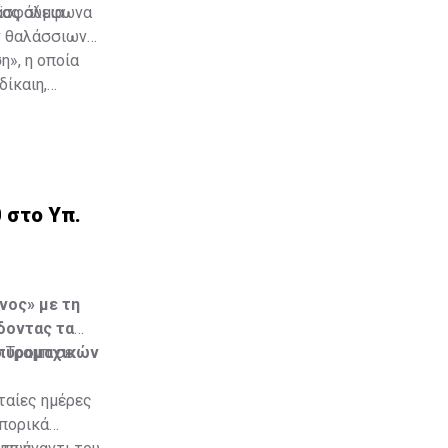
ασφάλεια.
οΐας σύμφωνα
ων θαλάσσιων
η», η οποία
δίκαιη,
ένου του
θνών.
υ με drones
 στο Υπ.
νος» με τη
δοντας τα
 πυρομαχικών
ο Τραμπ σε
ταίες ημέρες
οπορικά