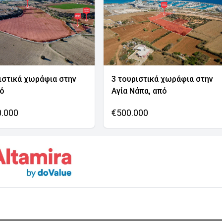
ιστικά χωράφια στην
3 τουριστικά χωράφια στην
νό
Αγία Νάπα, από
0.000
€500.000