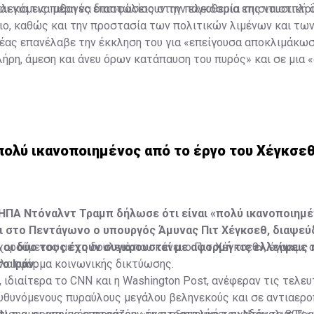
ι για τις πιθανές επιπτώσεις στην παγκόσμια επισιτιστική 
πλεκόμενα μέρη να διασφαλίσουν την ελευθερία της ναυσιπλ
αιο, καθώς και την προστασία των πολιτικών λιμένων και τ
έας επανέλαβε την έκκληση του για «επείγουσα αποκλιμάκωσ
λήρη, άμεση και άνευ όρων κατάπαυση του πυρός» και σε μια «
ική ειρήνη», σύμφωνα με το διεθνές δίκαιο, συμπεριλαμβανομ
τη του ΟΗΕ και των σχετικών ψηφισμάτων των Ηνωμένων Ε
Ρωσία: Πλήξαμε κόμβο εφοδιαστικής στην περιοχή του Κιέβο
πολύ ικανοποιημένος από το έργο του Χέγκσεθ
ΗΠΑ Ντόναλντ Τραμπ δήλωσε ότι είναι «πολύ ικανοποιημέ
ι στο Πεντάγωνο ο υπουργός Άμυνας Πιτ Χέγκσεθ, διαψεύ
 οι δύο τους έχουν συγκρουστεί με αφορμή τις ελλείψεις
 χαρούμενος με τη δουλειά που κάνει ο Πιτ Χέγκσεθ», έγραψε 
ο Ιράν.
πλατφόρμα κοινωνικής δικτύωσης.
ιδιαίτερα το CNN και η Washington Post, ανέφεραν τις τελευ
ευθυνόμενους πυραύλους μεγάλου βεληνεκούς και σε αντιαερ