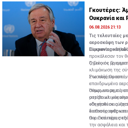
Γκουτέρες: Ά
Ουκρανία και
06.08.2026 21:13
Τις τελευταίες μ
αεροσκάφη των ρ
Ουκρανίας καταδί
Σύμφωνα με δήλωση
προκάλεσαν τον θ
ζημιές σε μη στρα
Ο Γενικός Γραμματ
κλιμάκωση της σύ
Ρωσικής Ομοσπονδ
Στο πλαίσιο αυτό,
επανδρωμένα αερο
σύμφωνα με τις α
Όπως επισημαίνετα
στρατιωτικές υπο
μοτίβο κλιμακούμ
οδηγήσει σε αύξη
«Οι επιθέσεις κα
καταστροφές κατο
διεθνούς ανθρωπισ
περισσότερο, στη
Ο κ. Γκουτέρες εξ
την ασφάλεια και 