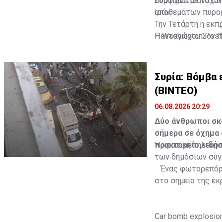
συστήματα αναχαίτ
Σύμφωνα με το CNN
Ιράν.
αποθεμάτων πυρομ
Την Τετάρτη η εκπ
Η Washington Post
Πενταγώνου Σον Π
ξεσπάσει η απογοή
τον υπουργό Άμυνα
Πηγή: ΑΠΕ-ΜΠΕ
παραπλανηθεί».
Συρία: Βόμβα 
(ΒΙΝΤΕΟ)
06.08.2026 20:29
Δύο άνθρωποι σκ
σήμερα σε όχημα 
πρακτορείο ειδή
Η κρατική τηλεόρα
των δημόσιων συγ
Ένας φωτορεπόρτε
στο σημείο της έκ
Car bomb explosion 