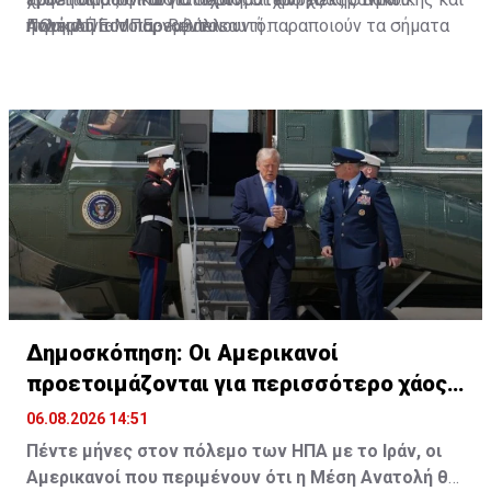
πολέμου που παρεμβάλλουν ή παραποιούν τα σήματα
η Ουκρανία το αρνούνται αυτό.
Ανατολή
Πηγή: ΑΠΕ-ΜΠΕ - Reuters
πλοήγησης.
Δημοσκόπηση: Οι Αμερικανοί
προετοιμάζονται για περισσότερο χάος
στη Μ. Ανατολή
06.08.2026 14:51
Πέντε μήνες στον πόλεμο των ΗΠΑ με το Ιράν, οι
Αμερικανοί που περιμένουν ότι η Μέση Ανατολή θα