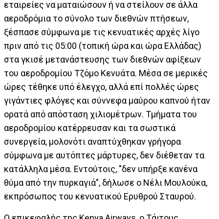
εταιρείες να ματαιώσουν ή να στείλουν σε άλλα
αεροδρόμια το σύνολο των διεθνών πτήσεων,
ξέσπασε σύμφωνα με τις κενυατικές αρχές λίγο
πριν από τις 05:00 (τοπική ώρα και ώρα Ελλάδας)
στα γκισέ μετανάστευσης των διεθνών αφίξεων
του αεροδρομίου Τζόμο Κενυάτα. Μέσα σε μερικές
ώρες τέθηκε υπό έλεγχο, αλλά επί πολλές ώρες
γιγάντιες φλόγες και σύννεφα μαύρου καπνού ήταν
ορατά από απόσταση χιλιομέτρων. Τμήματα του
αεροδρομίου κατέρρευσαν και τα σωστικά
συνεργεία, μολονότι αναπτύχθηκαν γρήγορα
σύμφωνα με αυτόπτες μάρτυρες, δεν διέθεταν τα
κατάλληλα μέσα. Εντούτοις, "δεν υπήρξε κανένα
θύμα από την πυρκαγιά", δήλωσε ο Νέλι Μουλούκα,
εκπρόσωπος του κενυατικού Ερυθρού Σταυρού.
Ο επικεφαλής της Kenya Airways, ο Τάιτους