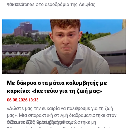
τόνισε.
για τα drones στο αεροδρόμιο της Λειψίας
Με δάκρυα στα μάτια κολυμβητής με
καρκίνο: «Ικετεύω για τη ζωή μας»
06.08.2026 13:33
«Δώστε μας την ευκαιρία να παλέψουμε για τη ζωή
μας». Μια σπαρακτική στιγμή διαδραματίστηκε στον
αέρα του BBC Sport χθες με τον
Ο Σκωτσέζος κολυμβητής διαγνώστηκε μη