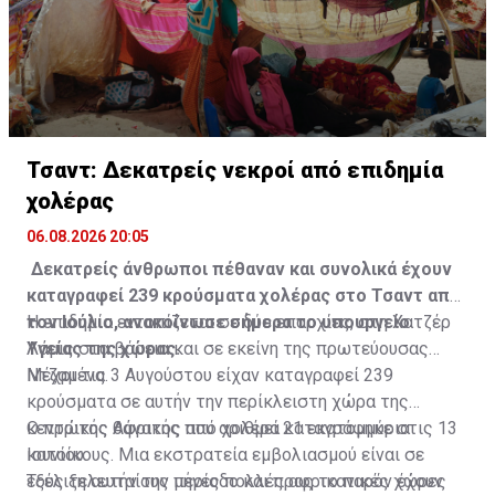
Τσαντ: Δεκατρείς νεκροί από επιδημία
χολέρας
06.08.2026 20:05
Δεκατρείς άνθρωποι πέθαναν και συνολικά έχουν
καταγραφεί 239 κρούσματα χολέρας στο Τσαντ από
τον Ιούλιο, ανακοίνωσε σήμερα το υπουργείο
Η επιδημία εντοπίζεται σε δύο επαρχίες, στη Χατζέρ
Υγείας της χώρας.
Λάμις στα βόρεια και σε εκείνη της πρωτεύουσας
Ντζαμένα.
Μέχρι τις 3 Αυγούστου είχαν καταγραφεί 239
κρούσματα σε αυτήν την περίκλειστη χώρα της
κεντρικής Αφρικής που αριθμεί 21 εκατομμύρια
Ο πρώτος θάνατος από χολέρα καταγράφηκε στις 13
κατοίκους. Μια εκστρατεία εμβολιασμού είναι σε
Ιουνίου.
εξέλιξη αυτήν την περίοδο και προς το παρόν έχουν
Τους τελευταίους μήνες πολλές αφρικανικές χώρες