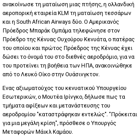
ανακοίνωσε τη ματαίωση μιας πτήσης, η ολλανδική
αεροπορική εταιρεία KLM τη ματαίωση τεσσάρων
και η South African Airways δύο. Ο Αμερικανός
Πρόεδρος Μπαράκ Ομπάμα τηλεφώνησε στον
Πρόεδρο της Κένυας Ουχούρου Κενυάτα, ο πατέρας
του οποίου και πρώτος Πρόεδρος της Κένυας έχει
δώσει το όνομά του στο διεθνές αεροδρόμιο, για να
του προτείνει τη βοήθεια των ΗΠΑ, ανακοινώθηκε
από το Λευκό Οίκο στην Ουάσινγκτον.
Ενας αξιωματούχος του κενυατικού Υπουργείου
Εσωτερικών, ο Μουτέα Ιρίνγκο, δήλωσε πως τα
τμήματα αφίξεων και μετανάστευσης του
αεροδρομίου "καταστράφηκαν εντελώς". "Πρόκειται
για μια μεγάλη κρίση", πρόσθεσε ο Υπουργός
Μεταφορών Μάικλ Καμάου.