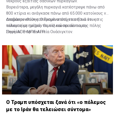
νεκρούς εξαιτίας δασικών πυρκαγιών.
Βορειότερα, μεγάλη πυρκαγιά κατέστρεψε πάνω από
800 κτίρια κι ανάγκασε πάνω από 65.000 κατοίκους να
απομακρυνθούν εσπευσμένα από τα σπίτια τους τις
Διαβάστε επίσης:
Ο Τραμπ υπόσχεται ξανά ότι «ο
τελευταίες ημέρες τομείς και προάστια της πόλης
πόλεμος με το Ιράν θα τελειώσει σύντομα»
Σποκέιν, στην πολιτεία Ουάσιγκτον.
Πηγή: ΑΠΕ-ΜΠΕ-AFP
Ο Τραμπ υπόσχεται ξανά ότι «ο πόλεμος
με το Ιράν θα τελειώσει σύντομα»