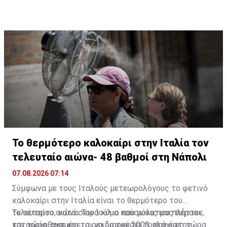
Το θερμότερο καλοκαίρι στην Ιταλία τον
τελευταίο αιώνα- 48 βαθμοί στη Νάπολι
07.08.2026 07:14
Σύμφωνα με τους Ιταλούς μετεωρολόγους το φετινό
καλοκαίρι στην Ιταλία είναι το θερμότερο του
τελευταίου αιώνα. Τον Ιούλιο που μόλις μας πέρασε,
Το τέταρτο, κατά σειρά κύμα καύσωνα που πλήττει
καταρρίφθηκε και το ρεκόρ του 2003, που έως τώρα
την χώρα, αναμένεται να διαρκέσει τουλάχιστον