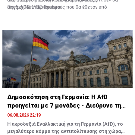
αποδεχθούν περιορισμούς που θα έθεταν υπό
Πηγή: ΑΠΕ-ΜΠΕ-Reuters
αμφισβήτηση την ελεύθερη ναυσιπλοΐα σε μία από τις
σημαντικότερες θαλάσσιες ενεργειακές αρτηρίες
παγκοσμίως.
Δημοσκόπηση στη Γερμανία: Η AfD
προηγείται με 7 μονάδες - Διεύρυνε τη
διαφορά
06.08.2026 22:19
Η ακροδεξιά Εναλλακτική για τη Γερμανία (AfD), το
μεγαλύτερο κόμμα της αντιπολίτευσης στη χώρα,