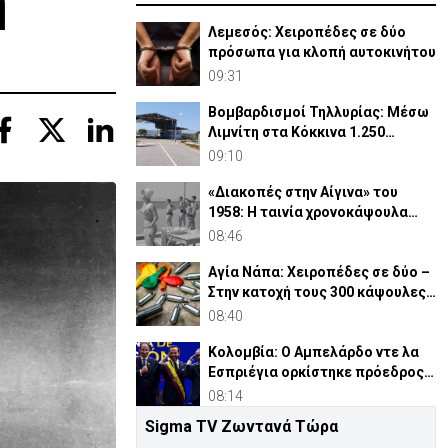
η
Λεμεσός: Χειροπέδες σε δύο
πρόσωπα για κλοπή αυτοκινήτου
09:31
Βομβαρδισμοί Τηλλυρίας: Μέσω
Λιμνίτη στα Κόκκινα 1.250
Τουρκοκύπριοι
09:10
«Διακοπές στην Αίγινα» του
1958: Η ταινία χρονοκάψουλα
μιας Ελλάδας που χάθηκε
08:46
Αγία Νάπα: Χειροπέδες σε δύο –
Στην κατοχή τους 300 κάψουλες
«laughing gas»
08:40
Κολομβία: Ο Αμπελάρδο ντε λα
Εσπριέγια ορκίστηκε πρόεδρος
της χώρας
08:14
Sigma TV Ζωντανά Τώρα
Τηλλυρία: 62 χρόνια από τους