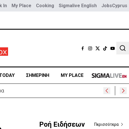
 In
My Place
Cooking
Sigmalive English
JobsCyprus
Sear
TODAY
ΣΗΜΕΡΙΝΗ
MY PLACE
ίμνι
Ροή Ειδήσεων
Περισσότερα