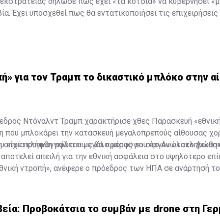
εκστρατείας δήλωσε πως έχει «τα κότσια» να κυβερνήσει «μ
ία. Έχει υποσχεθεί πως θα εντατικοποιήσει τις επιχειρήσεις
ών και καρτέλ ναρκωτικών στη χώρα όπου παράγεται η μεγα
ς παγκοσμίως. Έχει προαναγγείλει επίσης την ανέγερση τερ
 ακόμη και δεκάδες μέτρα κάτω από την επιφάνεια της γης, ό
τίζονται «μόνο με ψωμί και νερό».
ή» για τον Τραμπ το δικαστικό μπλόκο στην α
εδρος Ντόναλντ Τραμπ χαρακτήρισε χθες Παρασκευή «εθνική
η που μπλοκάρει την κατασκευή μεγαλοπρεπούς αίθουσας χο
ου είχε προαναγγείλει πως θα προσφύγει στο Ανώτατο Δικασ
η οποία ελήφθη αφότου μεγάλο μέρος του έργου ολοκληρώθηκ
αποτελεί απειλή για την εθνική ασφάλεια στο υψηλότερο επί
θνική ντροπή», ανέφερε ο πρόεδρος των ΗΠΑ σε ανάρτησή το
cial.
εία: Προβοκάτσια το συμβάν με drone στη Γερ