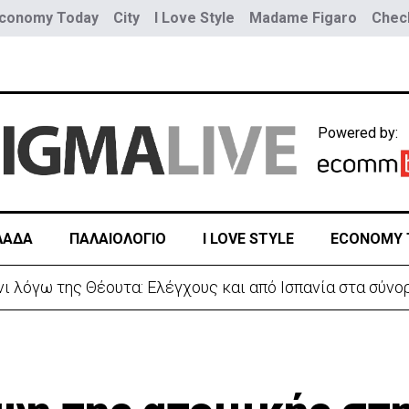
conomy Today
City
I Love Style
Madame Figaro
Check
Powered by:
ΛΑΔΑ
ΠΑΛΑΙΟΛΟΓΙΟ
I LOVE STYLE
ECONOMY 
νίες Ισαάκ-Σολωμού-Εκδήλωση μνήμης απόψε στο Παραλ