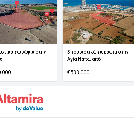
ιστικά χωράφια στην
3 τουριστικά χωράφια στην
νό
Αγία Νάπα, από
0.000
€500.000