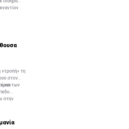
ε σιδηρά
 εναντίον
λύτερη
άστιων
που οι
ίθουσα
 ντροπή» τη
ρού στον
τήριο των
ε και
πεδο.
υ στην
μανία