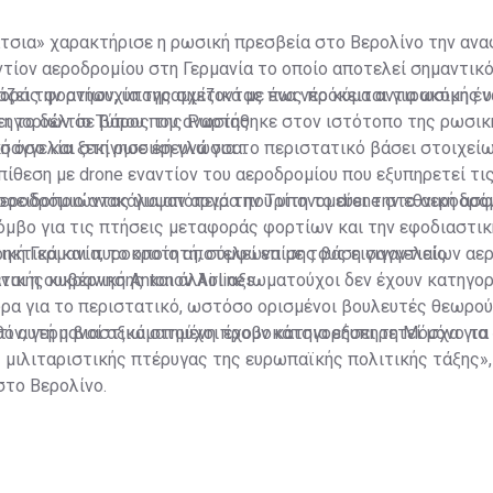
τσια» χαρακτήρισε η ρωσική πρεσβεία στο Βερολίνο την αν
ντίον αεροδρομίου στη Γερμανία το οποίο αποτελεί σημαντικό
οράς φορτίων, υπογραμμίζοντας πως πρόκειται για ακόμη έν
ζει την ανησυχία της σχετικά με ένα νέο κύμα αντιρωσικής 
ηγοριών σε βάρος της Ρωσίας.
ει το δελτίο Τύπου που αναρτήθηκε στον ιστότοπο της ρωσικ
ή όσο και στη ρωσική γλώσσα.
σαγγελία ξεκίνησε έρευνα για το περιστατικό βάσει στοιχεί
ίθεση με drone εναντίον του αεροδρομίου που εξυπηρετεί τι
προειδοποιώντας για απόπειρα που υπονομεύει την εθνική ασφ
εροδρόμιο ανακάλυψαν αργά την Τρίτη το drone στο αεροδρό
όμβο για τις πτήσεις μεταφοράς φορτίων και την εφοδιαστικ
κή Γερμανία, το οποίο αποτελεί επίσης βάση γιγαντιαίων α
ρηκτικά και πυροκροτητή, σύμφωνα με τους εισαγγελείς.
ται η ουκρανική Antonov Airlines.
νικής κυβέρνησης και άλλοι αξιωματούχοι δεν έχουν κατηγο
ρα για το περιστατικό, ωστόσο ορισμένοι βουλευτές θεωρού
όν, γερμανοί αξιωματούχοι έχουν κατηγορήσει τη Μόσχα για
τι αυτή η βιαστικά στημένη προβοκάτσια εξυπηρετεί μόνο τ
ς μιλιταριστικής πτέρυγας της ευρωπαϊκής πολιτικής τάξης»,
στο Βερολίνο.