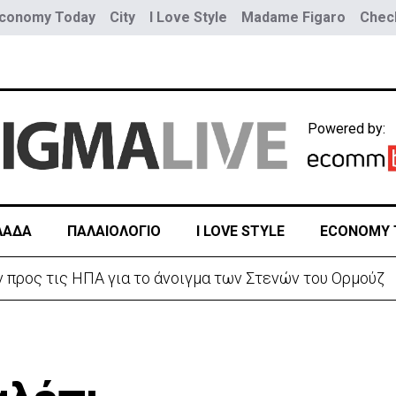
conomy Today
City
I Love Style
Madame Figaro
Check
Powered by:
ΛΑΔΑ
ΠΑΛΑΙΟΛΟΓΙΟ
I LOVE STYLE
ECONOMY 
ε αυξημένη υγρασία -«Στα παράλια είναι δύσκολα»