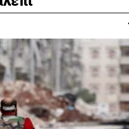
αλέπι