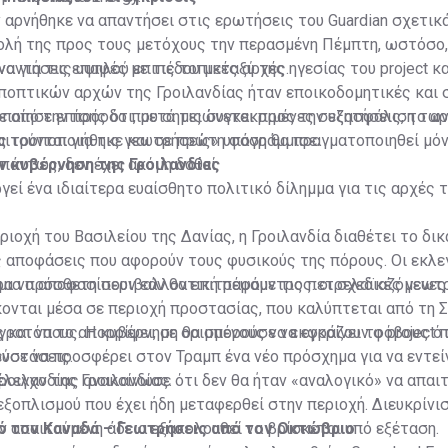
y αρνήθηκε να απαντήσει στις ερωτήσεις του Guardian σχετικά
τολή της προς τους μετόχους την περασμένη Πέμπτη, ωστόσο
να για τις επαφές με τις τοπικές αρχές.
αντήσεις υψηλού επιπέδου μεταξύ της ηγεσίας του project κ
ποπτικών αρχών της Γροιλανδίας ήταν εποικοδομητικές και 
ε από την πρόοδο που σημειώνεται προς την εξασφάλιση τω
ποίησε επίσης ότι, μετά τις συγκεκριμένες συζητήσεις, το α
ιτούνται για τις γεωτρήσεις» υπογράμμισε.
ς τροποποιήθηκε και σε πρώτη φάση θα πραγματοποιηθεί μόνο
πάντως, δεν έχει ακόμη δοθεί.
ην κυβέρνηση της Γροιλανδίας
γεί ένα ιδιαίτερα ευαίσθητο πολιτικό δίλημμα για τις αρχές 
ριοχή του Βασιλείου της Δανίας, η Γροιλανδία διαθέτει το δι
ις αποφάσεις που αφορούν τους φυσικούς της πόρους. Οι εκλε
α να αποφασίσουν εάν θα επιτρέψουν τις πετρελαϊκές γεωτρ
 μια πρόσθετη περιβαλλοντική παράμετρος: οι σχεδιαζόμενε
κονται μέσα σε περιοχή προστασίας, που καλύπτεται από τη 
γροτόπους. Η κυβέρνηση θα μπορούσε να εγκρίνει το project 
και να το απορρίψει, με ορισμένους να εκφράζουν φόβους ότ
ενστάσεις.
σε να προσφέρει στον Τραμπ ένα νέο πρόσχημα για να εντείν
έλεγχο της Γροιλανδίας.
ροιλανδίας ανακοίνωσε ότι δεν θα ήταν «αναλογικό» να απαιτ
ξοπλισμού που έχει ήδη μεταφερθεί στην περιοχή. Διευκρίνι
την απαιτούμενη άδεια εξακολουθεί να βρίσκεται υπό εξέταση.
ό τον Καναδά – Γεωτρήσεις από τον Οκτώβριο