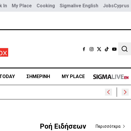
 In
My Place
Cooking
Sigmalive English
JobsCyprus
Sear
TODAY
ΣΗΜΕΡΙΝΗ
MY PLACE
Ροή Ειδήσεων
Περισσότερα