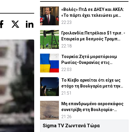
«Βολές» ΠτΔ σε ΔΗΣΥ και ΑΚΕΛ:
«Το πάρτι έχει τελειώσει με
τους διορισμούς»
22:23
Γροιλανδία:Πετρέλαιο $1 τρισ. -
Εταιρεία με δεσμούς Τραμπ
ετοιμάζει γεωτρήσεις
22:18
Τουρκία:Ζητά μορατόριουμ
Ρωσίας-Ουκρανίας στις
επιθέσεις κατά εμπορικών
22:03
πλοίων
Το Κίεβο αρνείται ότι είχε ως
στόχο τη Βουλγαρία μετά την
έκρηξη του drone
21:51
Μη επανδρωμένο αεροσκάφος
συνετρίβη στη Βουλγαρία-
Kατηγορεί το Κίεβο
21:26
Sigma TV Ζωντανά Τώρα
ΠτΔ: Εντατικοποιούνται οι