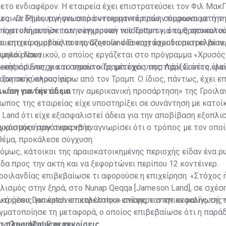
το ενδιαφέρον. Η εταιρεία έχει επιστρατεύσει τον Φιλ ΜακΓ
ως «Dr Phil», τον γνωστό συντηρητικό πρώην παρουσιαστή τ
αι να δημιουργήσει σειρά ντοκιμαντέρ που, σύμφωνα με την ε
ς έχει υπηρετήσει στην επιτροπή του Τραμπ για τη θρησκευτικ
αποστολή αυτών των σύγχρονων wildcatters», όπως αποκαλού
ι επιχειρηματίες που αναζητούν νέα κοιτάσματα πετρελαίου
οικητικό συμβούλιο της Greenland Energy έχει διοριστεί βετ
ψηλό ρίσκο.
μικού Ναυτικού, ο οποίος εργάζεται στο πρόγραμμα «Χρυσός
ικής άμυνας, για το οποίο ο Τραμπ έχει υποστηρίξει ότι ο έλ
eenland Energy και σημαντικός μέτοχός της, Λάρι Σουέτς, φα
 «ζωτικής σημασίας».
αση σε κύκλους γύρω από τον Τραμπ. Ο ίδιος, πάντως, έχει επι
t «δεν συνδέεται με την αμερικανική προσάρτηση» της Γροιλα
ωση για την άδεια
σωπος της εταιρείας είχε υποστηρίξει σε συνάντηση με κατοί
Land ότι είχε εξασφαλιστεί άδεια για την αποβίβαση εξοπλι
υρισμός ήταν ανακριβής.
γκάστηκε αργότερα να αναγνωρίσει ότι ο τρόπος με τον οποί
θέμα, προκάλεσε σύγχυση.
 όμως, κάτοικοι της αραιοκατοικημένης περιοχής είδαν ένα ρ
ίδα προς την ακτή και να ξεφορτώνει περίπου 12 κοντέινερ.
ροιλανδίας επιβεβαίωσε τι αφορούσε η επιχείρηση. «Στόχος 
λισμός στην ξηρά, στο Nunap Qeqqa [Jameson Land], σε σχέση
τρήσεις για έρευνα πετρελαίου» ανέφερε στην ανακοίνωσή τ
ικό μέσο Danwatch επικαλέστηκε επίσης τον επικεφαλής της 
γματοποίησε τη μεταφορά, ο οποίος επιβεβαίωσε ότι η παρά
ν Greenland Energy.
τι πλησιάζουν οι εγκρίσεις