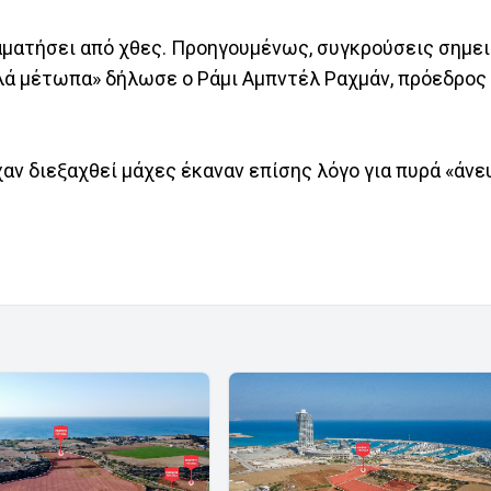
ταματήσει από χθες. Προηγουμένως, συγκρούσεις σημε
λλά μέτωπα» δήλωσε ο Ράμι Αμπντέλ Ραχμάν, πρόεδρος
χαν διεξαχθεί μάχες έκαναν επίσης λόγο για πυρά «άνε