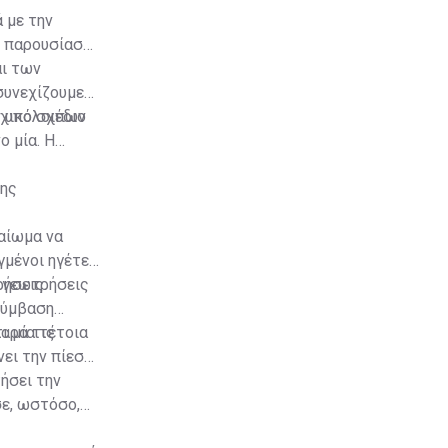
 με την
, παρουσίασε
αι των
συνεχίζουμε
ν υπόλοιπων
ρχικό σχέδιο
 μία. Η
της
καίωμα να
γμένοι ηγέτες
ήσεις.
ς γεωτρήσεις
Σύμβαση
παρά τις
ι μια τέτοια
ει την πίεση
ήσει την
σε, ωστόσο,