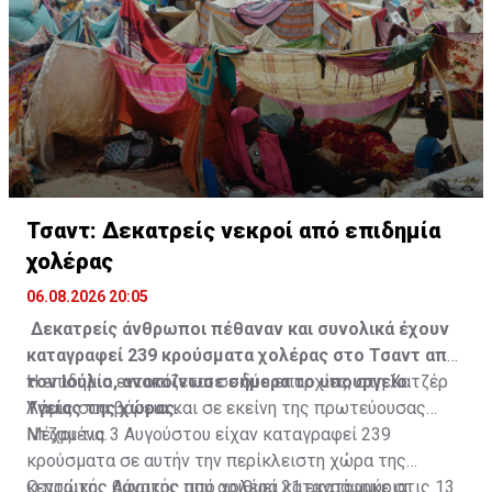
Τσαντ: Δεκατρείς νεκροί από επιδημία
χολέρας
06.08.2026 20:05
Δεκατρείς άνθρωποι πέθαναν και συνολικά έχουν
καταγραφεί 239 κρούσματα χολέρας στο Τσαντ από
τον Ιούλιο, ανακοίνωσε σήμερα το υπουργείο
Η επιδημία εντοπίζεται σε δύο επαρχίες, στη Χατζέρ
Υγείας της χώρας.
Λάμις στα βόρεια και σε εκείνη της πρωτεύουσας
Ντζαμένα.
Μέχρι τις 3 Αυγούστου είχαν καταγραφεί 239
κρούσματα σε αυτήν την περίκλειστη χώρα της
κεντρικής Αφρικής που αριθμεί 21 εκατομμύρια
Ο πρώτος θάνατος από χολέρα καταγράφηκε στις 13