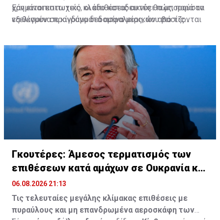
χρηματοπιστωτικό κλάδο καταδεικνύει πώς, παρά τα
Εάν είναι επιτυχείς, οι επιθέσεις αυτές θα μπορούσαν
εξελιγμένα προγράμματα ασφαλείας, που βασίζονται
να θέσουν σε κίνδυνο δεδομένα μερικών από τις
στην τεχνητή νοημοσύνη, οι παλαιότερες τακτικές
μεγαλύτερες εταιρείες ιδιωτικών κεφαλαίων των
εξακολουθούν να κατατάσσονται μεταξύ των πιο
ΗΠΑ που παρέχουν κεφάλαια σε εταιρείες.
αποτελεσματικών.
Πηγή: ΚΥΠΕ
Γκουτέρες: Άμεσος τερματισμός των
επιθέσεων κατά αμάχων σε Ουκρανία και
Ρωσία
06.08.2026 21:13
Τις τελευταίες μεγάλης κλίμακας επιθέσεις με
πυραύλους και μη επανδρωμένα αεροσκάφη των