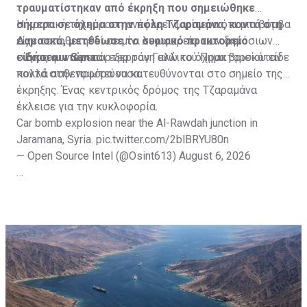
τραυματίστηκαν από έκρηξη που σημειώθηκε
σήμερα σε όχημα στην πόλη Τζαραμάνα, κοντά στη
Η κρατική τηλεόραση ανέφερε νωρίτερα ότι μια βόμβα
Δαμασκό, μετέδωσε το συριακό πρακτορείο
είχε τοποθετηθεί σε μίνι λεωφορείο των δημόσιων
ειδήσεων Sana.
συγκοινωνιών και εξερράγη ενώ το όχημα βρισκόταν
Ένας φωτορεπόρτερ του Γαλλικού Πρακτορείου είδε
κοντά στην πρωτεύουσα.
πολλά ασθενοφόρα να κατευθύνονται στο σημείο της
έκρηξης. Ένας κεντρικός δρόμος της Τζαραμάνα
έκλεισε για την κυκλοφορία.
Car bomb explosion near the Al-Rawdah junction in
Jaramana, Syria.
pic.twitter.com/2blBRYU80n
— Open Source Intel (@Osint613)
August 6, 2026
Πηγή: ΑΠΕ-ΜΠΕ