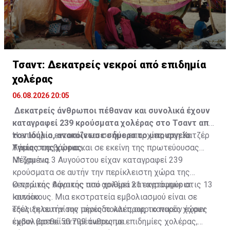
Τσαντ: Δεκατρείς νεκροί από επιδημία
χολέρας
06.08.2026 20:05
Δεκατρείς άνθρωποι πέθαναν και συνολικά έχουν
καταγραφεί 239 κρούσματα χολέρας στο Τσαντ από
τον Ιούλιο, ανακοίνωσε σήμερα το υπουργείο
Η επιδημία εντοπίζεται σε δύο επαρχίες, στη Χατζέρ
Υγείας της χώρας.
Λάμις στα βόρεια και σε εκείνη της πρωτεύουσας
Ντζαμένα.
Μέχρι τις 3 Αυγούστου είχαν καταγραφεί 239
κρούσματα σε αυτήν την περίκλειστη χώρα της
κεντρικής Αφρικής που αριθμεί 21 εκατομμύρια
Ο πρώτος θάνατος από χολέρα καταγράφηκε στις 13
κατοίκους. Μια εκστρατεία εμβολιασμού είναι σε
Ιουνίου.
εξέλιξη αυτήν την περίοδο και προς το παρόν έχουν
Τους τελευταίους μήνες πολλές αφρικανικές χώρες
εμβολιαστεί 50.799 άνθρωποι.
έχουν βρεθεί αντιμέτωπες με επιδημίες χολέρας,