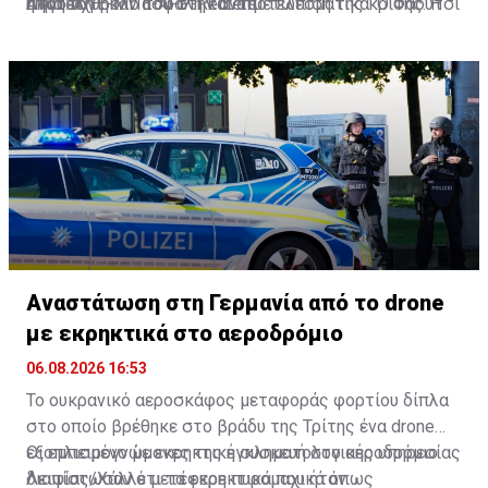
αποδείχθηκαν ασφαλή και αποτελεσματικά. Ο Φάουτσι
ή για τον ρόλο του στην αντιμετώπιση της κρίσης. Η
Ανατολή
Πηγή: ΑΠΕ-ΜΠΕ-AFP-Reuters
και αξιωματούχο δημόσιας υγείας παγκοσμίως
χάρη που του είχε δοθεί δεν καλύπτει μεταγενέστερη
υποστήριξαν τα μέτρα με βάση τα επιστημονικά
συμπεριφορά.
στοιχεία που διέθεταν εκείνη την εποχή.
Αναστάτωση στη Γερμανία από το drone
με εκρηκτικά στο αεροδρόμιο
06.08.2026 16:53
Το ουκρανικό αεροσκάφος μεταφοράς φορτίου δίπλα
στο οποίο βρέθηκε στο βράδυ της Τρίτης ένα drone
εξοπλισμένο με εκρηκτική συσκευή στο αεροδρόμιο
Οι εμπειρογνώμονες της εγκληματολογικής υπηρεσίας
Λειψίας/Χάλλε μετέφερε πυρομαχικά όπως
διαπίστωσαν ότι τα εκρηκτικά που ήταν