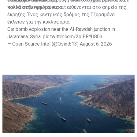
κοντά στην πρωτεύουσα.
πολλά ασθενοφόρα να κατευθύνονται στο σημείο της
έκρηξης. Ένας κεντρικός δρόμος της Τζαραμάνα
έκλεισε για την κυκλοφορία.
Car bomb explosion near the Al-Rawdah junction in
Jaramana, Syria.
pic.twitter.com/2blBRYU80n
— Open Source Intel (@Osint613)
August 6, 2026
Πηγή: ΑΠΕ-ΜΠΕ