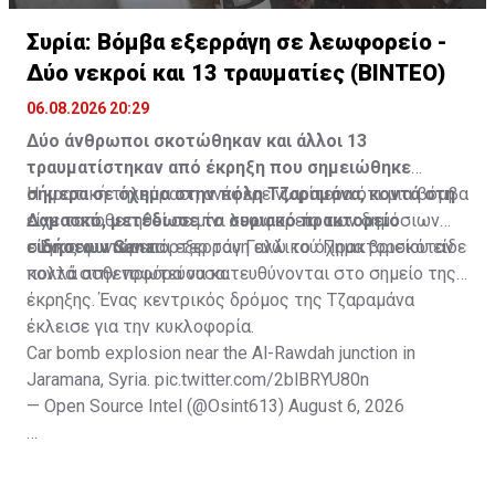
Συρία: Βόμβα εξερράγη σε λεωφορείο -
Δύο νεκροί και 13 τραυματίες (ΒΙΝΤΕΟ)
06.08.2026 20:29
Δύο άνθρωποι σκοτώθηκαν και άλλοι 13
τραυματίστηκαν από έκρηξη που σημειώθηκε
σήμερα σε όχημα στην πόλη Τζαραμάνα, κοντά στη
Η κρατική τηλεόραση ανέφερε νωρίτερα ότι μια βόμβα
Δαμασκό, μετέδωσε το συριακό πρακτορείο
είχε τοποθετηθεί σε μίνι λεωφορείο των δημόσιων
ειδήσεων Sana.
συγκοινωνιών και εξερράγη ενώ το όχημα βρισκόταν
Ένας φωτορεπόρτερ του Γαλλικού Πρακτορείου είδε
κοντά στην πρωτεύουσα.
πολλά ασθενοφόρα να κατευθύνονται στο σημείο της
έκρηξης. Ένας κεντρικός δρόμος της Τζαραμάνα
έκλεισε για την κυκλοφορία.
Car bomb explosion near the Al-Rawdah junction in
Jaramana, Syria.
pic.twitter.com/2blBRYU80n
— Open Source Intel (@Osint613)
August 6, 2026
Πηγή: ΑΠΕ-ΜΠΕ