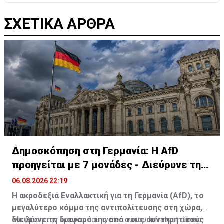
ΣΧΕΤΙΚΑ ΑΡΘΡΑ
Δημοσκόπηση στη Γερμανία: Η AfD
προηγείται με 7 μονάδες - Διεύρυνε τη
διαφορά
06.08.2026 22:19
Η ακροδεξιά Εναλλακτική για τη Γερμανία (AfD), το
μεγαλύτερο κόμμα της αντιπολίτευσης στη χώρα,
διεύρυνε τη διαφορά της από τους συντηρητικούς
Με βάση την έρευνα του ινστιτούτου Infratest dimap