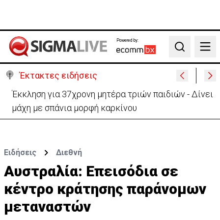
Powered by:
Search
Έκτακτες ειδήσεις
Γερμανία: Συγκρούστηκαν δύο τραμ - Τουλάχιστον
25 τραυματίες, οι 7 σοβαρά
Ειδήσεις
Διεθνή
Αυστραλία: Επεισόδια σε
κέντρο κράτησης παράνομων
μεταναστών