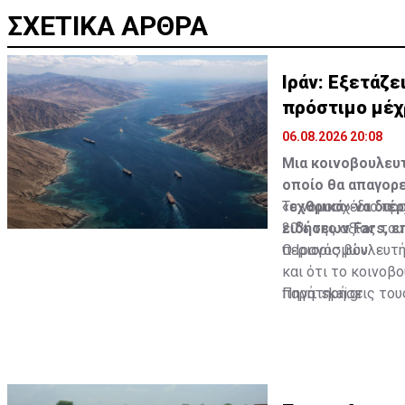
ΣΧΕΤΙΚΑ ΑΡΘΡΑ
Ιράν: Εξετάζ
πρόστιμο μέχ
06.08.2026 20:08
Μια κοινοβουλευτ
οποίο θα απαγορε
«εχθρικά» να διέ
Το νομοσχέδιο πρ
ειδήσεων Fars, ε
20% της αξίας το
περιορισμών.
Ο Ιρανός βουλευτή
και ότι το κοινοβ
παρατηρήσεις τους
Πηγή: skai.gr