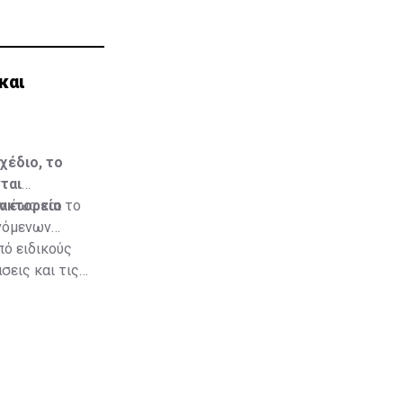
και
χέδιο, το
ται
ρακτορείο
ν έως και το
ινόμενων
πό ειδικούς
σεις και τις