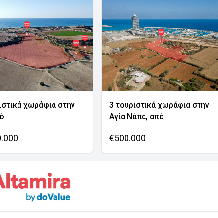
ιστικά χωράφια στην
3 τουριστικά χωράφια στην
νό
Αγία Νάπα, από
0.000
€500.000