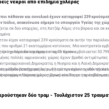
ρείς νεκροί από επιδημία χολέρας
ποι πέθαναν και συνολικά έχουν καταγραφεί 239 κρούσμα
ν Ιούλιο, ανακοίνωσε σήμερα το υπουργείο Υγείας της χώρ
ζεται σε δύο επαρχίες, στη Χατζέρ Λάμις στα βόρεια και σε ε
αμένα.
στου είχαν καταγραφεί 239 κρούσματα σε αυτήν την περίκλε
 που αριθμεί 21 εκατομμύρια κατοίκους. Μια εκστρατεία εμ
αυτήν την περίοδο και προς το παρόν έχουν εμβολιαστεί 50.79
 από χολέρα καταγράφηκε στις 13 Ιουνίου.
μήνες πολλές αφρικανικές χώρες έχουν βρεθεί αντιμέτωπες 
εντροαφρικανική Δημοκρατία, η Νιγηρία και η Λαϊκή Δημοκρα
είναι οξεία βακτηριακή λοίμωξη που προκαλείται από την κ
νες μέθοδοι επεξεργασίας των λυμάτων έχουν σχεδόν εξαλεί
 ή τροφίμων. Θεραπεύεται σχετικά εύκολα, με την ενυδάτωσ
ρισσότερες πλούσιες χώρες. Όμως στο Τσαντ η πρόσβαση σε 
βιοτικών, σε σοβαρές περιπτώσεις, όμως μπορεί να σκοτώσει
αμένει μια σοβαρή πρόκληση για τους κατοίκους, εξήγησε το
γες ώρες, αν ο ασθενής δεν λάβει καμία θεραπεία.
κρούστηκαν δύο τραμ - Τουλάχιστον 25 τραυματ