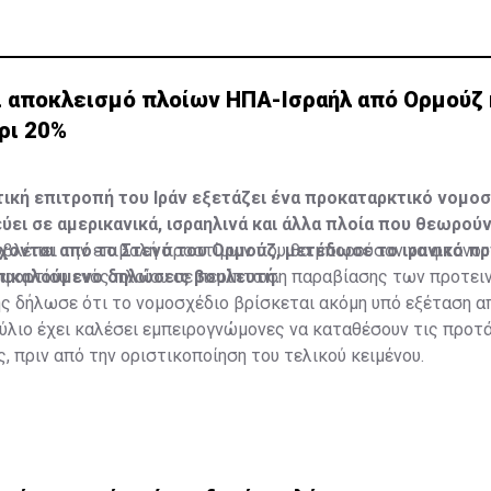
ει αποκλεισμό πλοίων ΗΠΑ-Ισραήλ από Ορμούζ 
ρι 20%
ική επιτροπή του Ιράν εξετάζει ένα προκαταρκτικό νομοσ
ύει σε αμερικανικά, ισραηλινά και άλλα πλοία που θεωρούν
ρχονται από το Στενό του Ορμούζ, μετέδωσε το ιρανικό π
οβλέπει την επιβολή προστίμων που θα μπορούσαν να φτάνου
πικαλούμενο δηλώσεις βουλευτή.
υ φορτίου ενός πλοίου σε περίπτωση παραβίασης των προτε
ς δήλωσε ότι το νομοσχέδιο βρίσκεται ακόμη υπό εξέταση α
ούλιο έχει καλέσει εμπειρογνώμονες να καταθέσουν τις προτά
, πριν από την οριστικοποίηση του τελικού κειμένου.