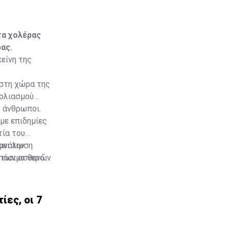
τα χολέρας
ας.
κείνη της
ιστη χώρα της
βολιασμού
9 άνθρωποι.
με επιδημίες
τία του
ατανάλωση
ψει την
η των ασθενών
πόσιμο νερό
 εξίσου
 υπουργείο
ίες, οι 7