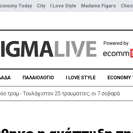
conomy Today
City
I Love Style
Madame Figaro
Check
Powered by:
ΛΑΔΑ
ΠΑΛΑΙΟΛΟΓΙΟ
I LOVE STYLE
ECONOMY 
τικά Συμβούλια των Ημικρατικών Οργανισμών