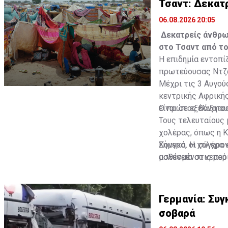
Τσαντ: Δεκατ
06.08.2026 20:05
Δεκατρείς άνθρω
στο Τσαντ από το
Η επιδημία εντοπί
πρωτεύουσας Ντζ
Μέχρι τις 3 Αυγού
κεντρικής Αφρικής
είναι σε εξέλιξη 
Ο πρώτος θάνατος
Τους τελευταίους 
χολέρας, όπως η Κ
Κονγκό. Η χολέρα 
Σήμερα, οι σύγχρο
μολυσμένου νερού
ασθένεια στις πε
ή με τη λήψη αντι
και τουαλέτες παρ
εύκολα, μέσα σε λί
Υγείας.
Γερμανία: Συγ
Πηγή: ΑΠΕ-ΜΠΕ
σοβαρά