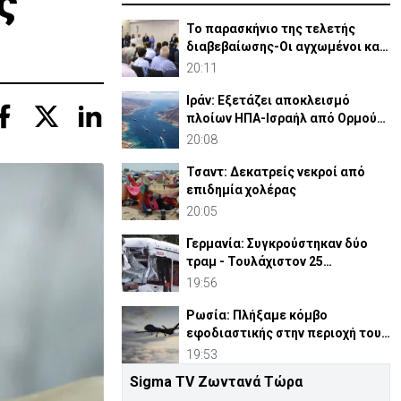
ς
Το παρασκήνιο της τελετής
διαβεβαίωσης-Οι αγχωμένοι και
οι πιο.. χαλαροί (vid)
20:11
Ιράν: Εξετάζει αποκλεισμό
πλοίων ΗΠΑ-Ισραήλ από Ορμούζ
και πρόστιμο μέχρι 20%
20:08
Τσαντ: Δεκατρείς νεκροί από
επιδημία χολέρας
20:05
Γερμανία: Συγκρούστηκαν δύο
τραμ - Τουλάχιστον 25
τραυματίες, οι 7 σοβαρά
19:56
Ρωσία: Πλήξαμε κόμβο
εφοδιαστικής στην περιοχή του
Κιέβου με drones
19:53
Sigma TV Ζωντανά Τώρα
Ουκρανία: Πάει Σερβία ο