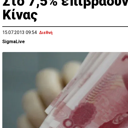
Στο 7,5% επιβραδύ
Κίνας
15.07.2013 09:54
Διεθνή
SigmaLive