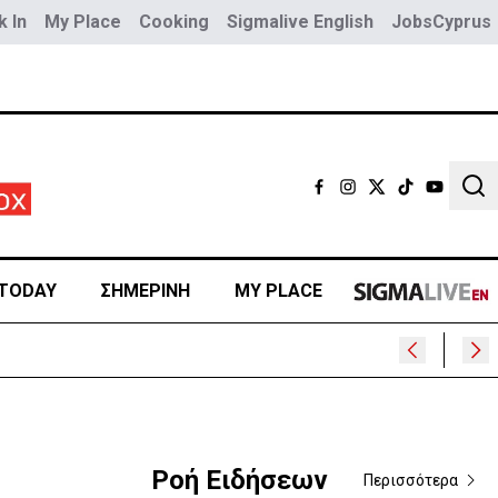
 In
My Place
Cooking
Sigmalive English
JobsCyprus
Sear
TODAY
ΣΗΜΕΡΙΝΗ
MY PLACE
Ροή Ειδήσεων
Περισσότερα