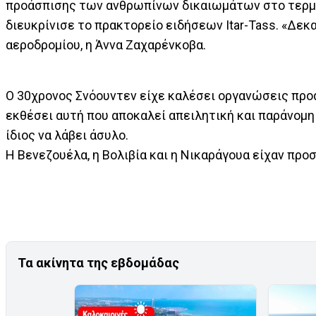
προάσπισης των ανθρωπίνων δικαιωμάτων στο τερμα
διευκρίνισε το πρακτορείο ειδήσεων Itar-Tass. «Δ
αεροδρομίου, η Άννα Ζαχαρένκοβα.
Ο 30χρονος Σνόουντεν είχε καλέσει οργανώσεις προ
εκθέσει αυτή που αποκαλεί απειλητική και παράνομ
ίδιος να λάβει άσυλο.
Η Βενεζουέλα, η Βολιβία και η Νικαράγουα είχαν προ
Τα ακίνητα της εβδομάδας