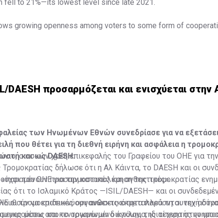
fell to 21%—its lowest level since late 2021.
ows growing openness among voters to some form of cooperati
Γερμανία: Όχι στο "τείχος πυρός" προς AfD από τον πρωθυπο
c.twitter.com/JFtJSk7F8v
lashreport)
August 6, 2026
IL/DAESH προσαρμόζεται και ενισχύεται στην 
φαλείας των Ηνωμένων Εθνών συνεδρίασε για να εξετάσει
ιλή που θέτει για τη διεθνή ειρήνη και ασφάλεια η τρομοκ
νωστή και ως DAESH.
ούνιο, ο ασκών χρέη επικεφαλής του Γραφείου του ΟΗΕ για τη
Τρομοκρατίας δήλωσε ότι η Αλ Κάιντα, το DAESH και οι συν
 «παραμένουν προσαρμοστικές και ανθεκτικές».
ούχοι του ΟΗΕ για την καταπολέμηση της τρομοκρατίας ενη
ας ότι το Ισλαμικό Κράτος —ISIL/DAESH— και οι συνδεδεμέν
λουθούν να επιδεικνύουν ανθεκτικότητα παρά τη συνεχή στρ
ΗΕ οι τρομοκρατικές οργανώσεις εκμεταλλεύονται την αδύν
όμενες μέσω αποκεντρωμένων δικτύων, της τεχνητής νοημοσ
 συγκρούσεις και το οργανωμένο έγκλημα, ιδιαίτερα στην υπ