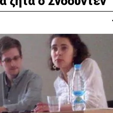
α ζητά ο Σνόουντεν