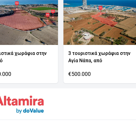
ιστικά χωράφια στην
3 τουριστικά χωράφια στην
νό
Αγία Νάπα, από
0.000
€500.000