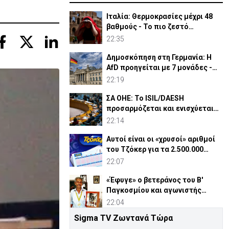
Ιταλία: Θερμοκρασίες μέχρι 48
βαθμούς - Το πιο ζεστό
καλοκαίρι των 100 χρόνων
22:35
Δημοσκόπηση στη Γερμανία: Η
AfD προηγείται με 7 μονάδες -
Διεύρυνε τη διαφορά
22:19
ΣΑ ΟΗΕ: Το ISIL/DAESH
προσαρμόζεται και ενισχύεται
στην Αφρική - Πώς απειλεί
22:14
Αυτοί είναι οι «χρυσοί» αριθμοί
του Τζόκερ για τα 2.500.000
ευρώ
22:07
«Έφυγε» ο βετεράνος του Β'
Παγκοσμίου και αγωνιστής
ΕΟΚΑ, Παύλος Μ. Κασάπης
22:04
Sigma TV Ζωντανά Τώρα
«Όχι» 9 χωρών σε ισχυρισμό