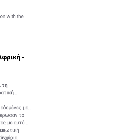
on with the
υργό της
Αφρική -
 τη
ρατική
ν
δεδεμένες με
μέρωσαν το
ες με αυτό
ατιωτική
αμη
ύνης,
οσαχάρια