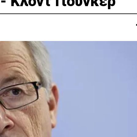
- Κλοντ Γιούνκερ