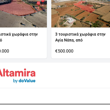
ιστικά χωράφια στην
3 τουριστικά χωράφια στην
νό
Αγία Νάπα, από
0.000
€500.000