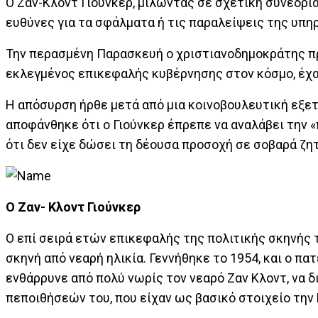
Ο Ζαν-Κλοντ Γιούνκερ, μιλώντας σε σχετική συνεδρί
ευθύνες για τα σφάλματα ή τις παραλείψεις της υπ
Την περασμένη Παρασκευή ο χριστιανοδημοκράτης π
εκλεγμένος επικεφαλής κυβέρνησης στον κόσμο, έχα
Η απόσυρση ήρθε μετά από μια κοινοβουλευτική εξετα
αποφάνθηκε ότι ο Γιούνκερ έπρεπε να αναλάβει την «
ότι δεν είχε δώσει τη δέουσα προσοχή σε σοβαρά ζ
Ο Ζαν- Κλοντ Γιούνκερ
Ο επί σειρά ετών επικεφαλής της πολιτικής σκηνής 
σκηνή από νεαρή ηλικία. Γεννήθηκε το 1954, και ο π
ενθάρρυνε από πολύ νωρίς τον νεαρό Ζαν Κλοντ, να 
πεποιθήσεών του, που είχαν ως βασικό στοιχείο τη