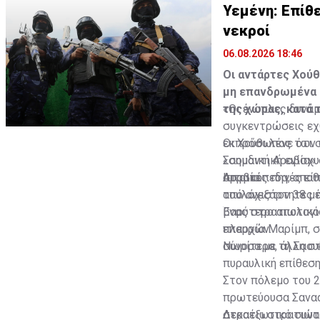
Υεμένη: Επίθε
νεκροί
06.08.2026 18:46
Οι αντάρτες Χούθ
μη επανδρωμένα 
της χώρας, κατά 
«Οι ένοπλες δυνάμ
συγκεντρώσεις εχ
εκπρόσωπος των φ
Οι Χούθι λένε ότ
«σημαντική ενίσχυ
Σαουδική Αραβία» 
Αραβία.
στρατόπεδα, αποθή
Ιατρικές πηγές εί
από ανεξάρτητες π
τουλάχιστον 38 μέ
βαρύτερο απολογισ
Ένας στρατιωτικό
πλευρών.
επαρχία Μαρίμπ, σ
σύνορα με τη Σαου
Νωρίτερα, άλλη στ
πυραυλική επίθεση
Στον πόλεμο του 2
πρωτεύουσα Σαναά
στρατιωτικό συνασ
Δεκαέξι στρατιώτε