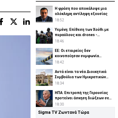
Η φράση που αποκάλυψε μια
ολόκληρη αντίληψη εξουσίας
18:52
Υεμένη: Επίθεση των Χούθι με
πυραύλους και drones -
Τουλάχιστον 38 νεκροί
18:46
ΕΕ: Οι εταιρείες δεν
κοινοποίησαν συμφωνία
Meridiam για έλεγχο
18:42
συγκεντρώσεων
Αυτά είναι τα νέα Διοικητικά
Συμβούλια των Ημικρατικών
Οργανισμών
18:34
ΗΠΑ: Επιτροπή της Γερουσίας
προτείνει άσκηση διώξεων σε
βάρος του Φάουτσι
18:30
Sigma TV Ζωντανά Τώρα
Συνελήφθη 16χρονος για τον