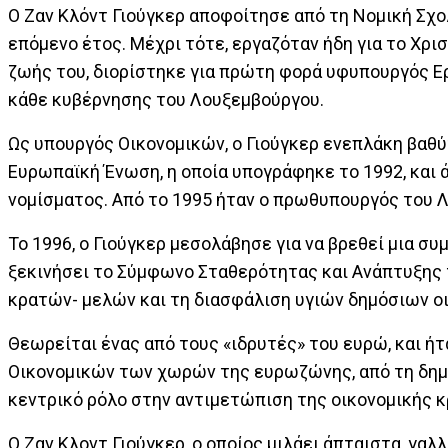
Ο Ζαν Κλόντ Γιούγκερ αποφοίτησε από τη Νομική Σχο
επόμενο έτος. Μέχρι τότε, εργαζόταν ήδη για το Χρι
ζωής του, διορίστηκε για πρώτη φορά υφυπουργός Ε
κάθε κυβέρνησης του Λουξεμβούργου.
Ως υπουργός Οικονομικών, ο Γιούγκερ ενεπλάκη βαθ
Ευρωπαϊκή Ένωση, η οποία υπογράφηκε το 1992, και ά
νομίσματος. Από το 1995 ήταν ο πρωθυπουργός του 
Το 1996, ο Γιούγκερ μεσολάβησε για να βρεθεί μια συ
ξεκινήσει το Σύμφωνο Σταθερότητας και Ανάπτυξης 
κρατών- μελών και τη διασφάλιση υγιών δημόσιων ο
Θεωρείται ένας από τους «ιδρυτές» του ευρώ, και ή
Οικονομικών των χωρών της ευρωζώνης, από τη δημιο
κεντρικό ρόλο στην αντιμετώπιση της οικονομικής κ
Ο Ζαν Κλοντ Γιούγκερ, ο οποίος μιλάει άπταιστα, γαλ