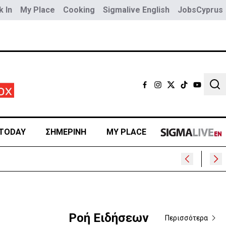
 In
My Place
Cooking
Sigmalive English
JobsCyprus
Sear
TODAY
ΣΗΜΕΡΙΝΗ
MY PLACE
Ροή Ειδήσεων
Περισσότερα