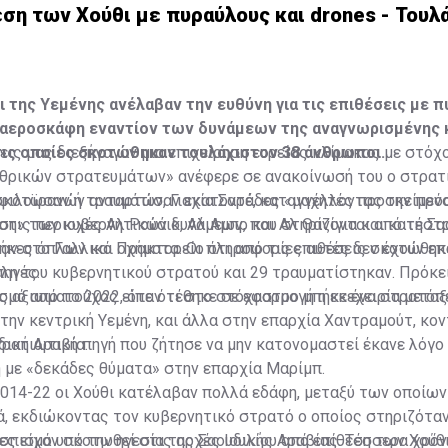
ση των Χούθι με πυραύλους και drones - Τουλ
ι της Υεμένης ανέλαβαν την ευθύνη για τις επιθέσεις με π
αεροσκάφη εναντίον των δυνάμεων της αναγνωρισμένης 
τις οποίες σκοτώθηκαν τουλάχιστον 38 άνθρωποι.
εις μας διεξήγαγαν μια επιχείρηση ευρείας κλίμακας με στόχ
θρικών στρατευμάτων» ανέφερε σε ανακοίνωσή του ο στρατ
ιλοϊρανών ανταρτών, Γιαχία Σαρέ, καταγγέλλοντας την πρ
ι σκότωσαν ή τραυμάτισαν εκατοντάδες «μαχητές προσκείμεν
ση» των κυβερνητικών δυνάμεων, που στηρίζονται από τη Σα
στις περιοχές Αλ Ρουάικ, Αλ Αμπρ και Αλ Θανίγια και κατέσ
κες όπλων και οχήματα. Οι πληροφορίες αυτές δεν έχουν επ
παν στο Γαλλικό Πρακτορείο ότι από τις επιθέσεις σκοτώθηκ
ηγές.
λη του κυβερνητικού στρατού και 29 τραυματίστηκαν. Πρόκει
μό από το 2022, όταν τέθηκε σε εφαρμογή η εκεχειρία μεταξ
ς αξιωματούχος είπε ότι στο στόχαστρο μπήκε ένα στρατόπ
την κεντρική Υεμένη, και άλλα στην επαρχία Χαντραμούτ, κο
δική Αραβία.
ρατιωτική πηγή που ζήτησε να μην κατονομαστεί έκανε λόγο 
 με «δεκάδες θύματα» στην επαρχία Μαρίμπ.
014-22 οι Χούθι κατέλαβαν πολλά εδάφη, μεταξύ των οποίων 
, εκδιώκοντας τον κυβερνητικό στρατό ο οποίος στηριζόταν
πισμό υπό την ηγεσία της Σαουδικής Αραβίας. Τέσσερα χρόν
ς είχαν σκοτωθεί στις αρχές Ιουλίου από επίθεση των Χούθι