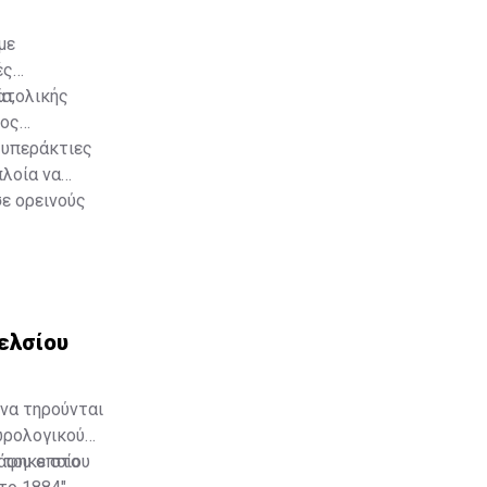
με
ές
ατολικής
α,
τος
 υπεράκτιες
πλοία να
σε ορεινούς
ου
ελσίου
 να τηρούνται
εωρολογικού
 του οποίου
ράφηκε στο