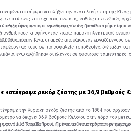
 αναμένεται σήμερα να πλήξει την ανατολική ακτή της Κίνας 
ροχοπτώσεις και ισχυρούς ανέμους, καθώς οι κινεζικές αρχ
ια πλημμύρες και κατολισθήσεις σε ένα μεγάλο τμήμα της αν
 έπληξε ήδη την περιφέρεια της νότιας Οκινάουα στην Ιαπωνί
ξι ανθρώπους κι αφήνοντας χωρίς παροχή ηλεκτρικού ρεύμα
0.000 κτίρια.
μα του από την Κίνα, οι αρχές απομάκρυναν εργαζόμενους σε
ταφέροντας τους σε πιο ασφαλείς τοποθεσίες, διέταξαν τα 
ιμάνια, ενώ αυξήθηκαν οι έλεγχοι σε φυσικούς ταμιευτήρες, 
ριοχές που μπορούν να προκληθούν κατολισθήσεις, σε έργα π
αλλά και σε τουριστικές περιοχές.
γκ κατέγραψε ρεκόρ ζέστης με 36,9 βαθμούς Κ
τέγραψε την Κυριακή ρεκόρ ζέστης από το 1884 που άρχισαν
μόμετρο να δείχνει 36,9 βαθμούς Κελσίου στην έδρα του μετ
η συνοικία Τσιμ Σα Τσούι. Πρόκειται για σταθμό οι μετρήσεις
κή ώρα, 11:15 ώρα Κύπρου), η μέγιστη θερμοκρασία που καταγ