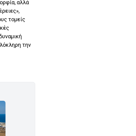
μορφία, αλλά
έρειες»,
ους τομείς
ικές
δυναμική
ολόκληρη την