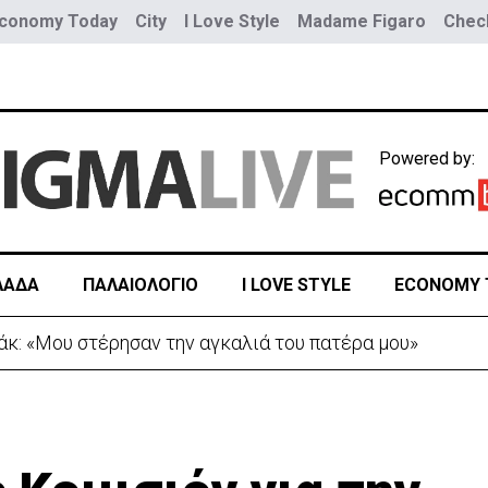
conomy Today
City
I Love Style
Madame Figaro
Check
Powered by:
ΛΑΔΑ
ΠΑΛΑΙΟΛΟΓΙΟ
I LOVE STYLE
ECONOMY 
Τουρκία προς Ουκρανία -Κίνηση με μήνυμα προς Μόσχα