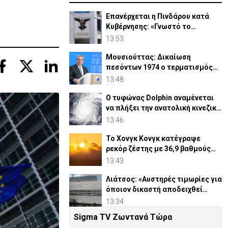
Επανέρχεται η Πινδάρου κατά
Κυβέρνησης: «Γνωστό το
ανέκδοτο περι ΔΗΣΑΚΕΛ»
13:53
Μουσιούττας: Δικαίωση
πεσόντων 1974 ο τερματισμός
κατοχής και η απελευθέρωση
13:48
Ο τυφώνας Dolphin αναμένεται
να πλήξει την ανατολική κινεζική
ακτή
13:46
Το Χονγκ Κονγκ κατέγραψε
ρεκόρ ζέστης με 36,9 βαθμούς
Κελσίου
13:43
Λιάτσος: «Αυστηρές τιμωρίες για
όποιον δικαστή αποδειχθεί
ένοχος»
13:34
Sigma TV Ζωντανά Τώρα
ΦΩΤΟ: Καταζητείται 36χρονος