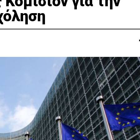
 Κομισιόν για την
χόληση