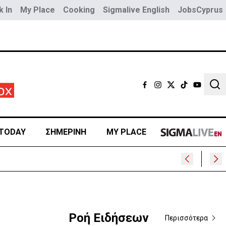
 In
My Place
Cooking
Sigmalive English
JobsCyprus
Sear
TODAY
ΣΗΜΕΡΙΝΗ
MY PLACE
;
Ροή Ειδήσεων
Περισσότερα