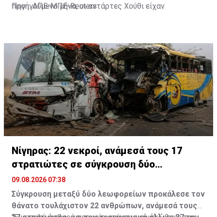
προηγούμενο μήνα, οι αντάρτες Χούθι είχαν
Πηγή: ΑΠΕ-ΜΠΕ-Reuters
εξαπολύσει επίθεση με πυραύλους και drones εναντίον
διυλιστηρίου της Aramco στην περιοχή.
Νίγηρας: 22 νεκροί, ανάμεσά τους 17
στρατιώτες σε σύγκρουση δύο
λεωφορείων
09.08.2026 07:38
Σύγκρουση μεταξύ δύο λεωφορείων προκάλεσε τον
θάνατο τουλάχιστον 22 ανθρώπων, ανάμεσά τους