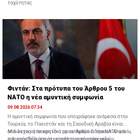
ταχύτητας.
Φιντάν: Στα πρότυπα του Άρθρου 5 του
ΝΑΤΟ η νέα αμυντική συμφωνία
09.08.2026 07:34
Η αμυντική συμφωνία που υπογράφηκε ανάμεσα στην
Τουρκία, το Πακιστάν και τη Σαουδική Αραβία είναι
από τεχνική άποψη ίδια με τo Άρθρο 5 του ΝΑΤΟ για
Μιλώντας στο κρατικό πρακτορείο ειδήσεων Anadolu,
την αμοιβαία άμυνα μεταξύ των κρατών μελών,
ο Φιντάν δήλωσε ότι μια επιτροπή υπουργών,