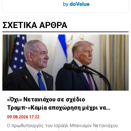
ΣΧΕΤΙΚΑ ΑΡΘΡΑ
«Όχι» Νετανιάχου σε σχέδιο
Τραμπ-«Καμία αποχώρηση μέχρι να
αφοπλιστεί η Χαμάς»
09.08.2026 17:22
Ο πρωθυπουργός του Ισραήλ Μπενιαμίν Νετανιάχου