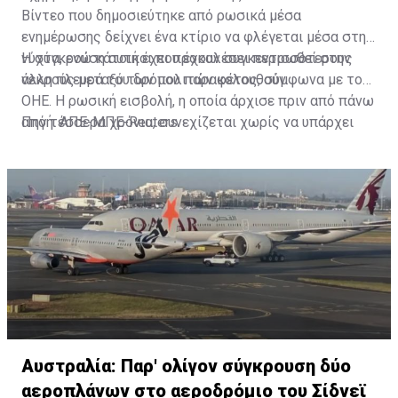
Βίντεο που δημοσιεύτηκε από ρωσικά μέσα
ενημέρωσης δείχνει ένα κτίριο να φλέγεται μέσα στη
νύχτα, ενώ κάτοικοι που έχουν συγκεντρωθεί στην
Η σύγκρουση αυτή έχει προκαλέσει περισσότερους
άλλη πλευρά του δρόμου παρακολουθούν.
νεκρούς μεταξύ των πολιτών φέτος, σύμφωνα με τον
ΟΗΕ. Η ρωσική εισβολή, η οποία άρχισε πριν από πάνω
από τέσσερα χρόνια, συνεχίζεται χωρίς να υπάρχει
Πηγή: ΑΠΕ-ΜΠΕ-Reuters
προοπτική μιας ειρηνευτικής συμφωνίας.
Αυστραλία: Παρ' ολίγον σύγκρουση δύο
αεροπλάνων στο αεροδρόμιο του Σίδνεϊ