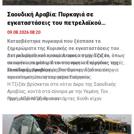
Σαουδική Αραβία: Πυρκαγιά σε
εγκαταστάσεις του πετρελαϊκού
κολοσσού Aramco
09.08.2026 08:20
Κατασβέστηκε πυρκαγιά που ξέσπασε τα
ξημερώματα της Κυριακής σε εγκαταστάσεις του
πετρελαϊκού κολοσσού Aramco στην Τζιζάν, όπως
Δεν αναφέρθηκαν τραυματισμοί, ενημέρωσε το
ανακοίνωσε μέσω Χ το υπουργείο Ενέργειας της
υπουργείο, συμπληρώνοντας πως «οι αρμόδιες αρχές
Σαουδικής Αραβίας.
ολοκληρώνουν τις προβλεπόμενες διαδικασίες για
Τα αίτια της πυρκαγιάς δεν διευκρινίζονται στην
την αντιμετώπιση του περιστατικού».
ανακοίνωση του υπουργείου Ενέργειας.
Η Τζιζάν βρίσκεται στο νότιο άκρο της Σαουδικής
Αραβίας, κοντά στα σύνορα με την Υεμένη. Τον
προηγούμενο μήνα, οι αντάρτες Χούθι είχαν
Πηγή: ΑΠΕ-ΜΠΕ-Reuters
εξαπολύσει επίθεση με πυραύλους και drones εναντίον
διυλιστηρίου της Aramco στην περιοχή.