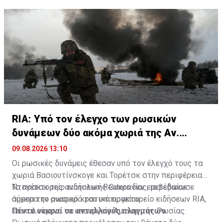
RIA: Υπό τον έλεγχο των ρωσικών
δυνάμεων δύο ακόμα χωριά της Αν.
Ουκρανίας
09.08.2026 13:10
Οι ρωσικές δυνάμεις έθεσαν υπό τον έλεγχό τους τα
χωριά Βασιουτίνσκογε και Τορέτσκ στην περιφέρεια
Ντονέτσκ της ανατολικής Ουκρανίας, μετέδωσε
Το πρακτορείο ειδήσεων Reuters δεν επιβεβαίωσε
σήμερα το ρωσικό κρατικό πρακτορείο ειδήσεων RIA,
άμεσα την αναφορά του υπουργείου.
επικαλούμενο το υπουργείο Άμυνας της Ρωσίας.
Πέντε νεκροί σε ανταλλαγές πληγμάτων