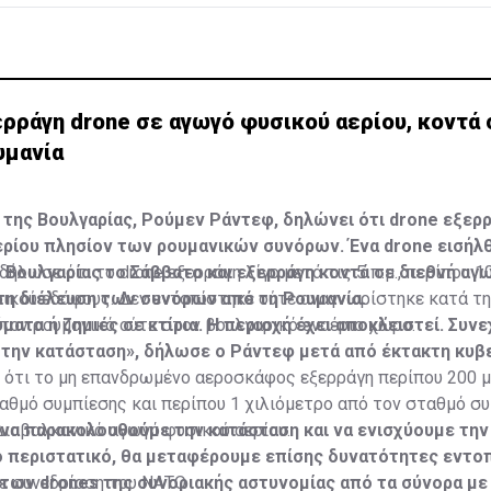
ρράγη drone σε αγωγό φυσικού αερίου, κοντά 
υμανία
ης Βουλγαρίας, Ρούμεν Ράντεφ, δηλώνει ότι drone εξερρ
ερίου πλησίον των ρουμανικών συνόρων. Ένα drone εισήλ
 Βουλγαρίας το Σάββατο και εξερράγη κοντά σε διεθνή αγ
δήλωσε ότι το drone εξερράγη λίγο μετά τις 5 π.μ., περίπου 1
 τη διέλευση των συνόρων από τη Ρουμανία.
ικού εδάφους. Δεν εντοπίστηκε ούτε αναγνωρίστηκε κατά τη
τον ρουμανικό ούτε στον βουλγαρικό εναέριο χώρο.
ατα ή ζημιές σε κτίρια. Η περιοχή έχει αποκλειστεί. Συνε
την κατάσταση», δήλωσε ο Ράντεφ μετά από έκτακτη κυβ
 ότι το μη επανδρωμένο αεροσκάφος εξερράγη περίπου 200 
αθμό συμπίεσης και περίπου 1 χιλιόμετρο από τον σταθμό σ
Διαβαλκανικό αγωγό φυσικού αερίου.
να παρακολουθούμε την κατάσταση και να ενισχύουμε την
 περιστατικό, θα μεταφέρουμε επίσης δυνατότητες εντοπ
των drones της συνοριακής αστυνομίας από τα σύνορα με
σε συνεδρίαση του ΝΑΤΟ