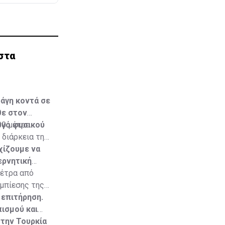
στα
άγη κοντά σε
θε στον
ωγό φυσικού
00 μέτρα
 διάρκεια της
χίζουμε να
ερνητική
μέτρα από
υμπίεσης της
 επιτήρηση.
ισμού και
 την Τουρκία