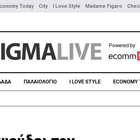
conomy Today
City
I Love Style
Madame Figaro
Check
Powered by:
ΛΑΔΑ
ΠΑΛΑΙΟΛΟΓΙΟ
I LOVE STYLE
ECONOMY 
η διπλωματική κόντρα για το Σένγκεν