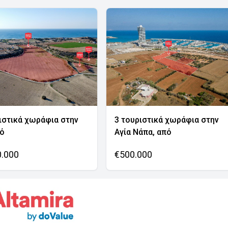
ιστικά χωράφια στην
3 τουριστικά χωράφια στην
νό
Αγία Νάπα, από
0.000
€500.000