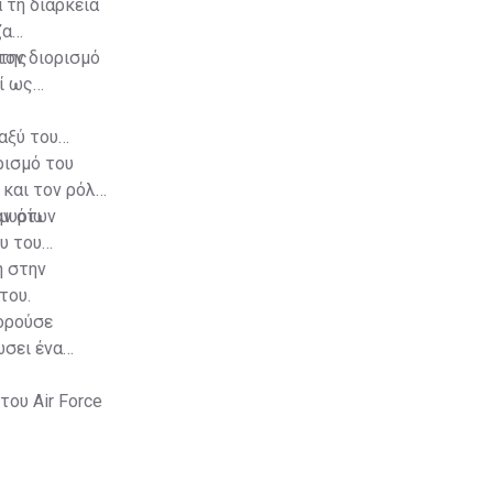
 τη διάρκεια
ζα
τον διορισμό
 της
ί ως
αξύ του
ρισμό του
και τον ρόλο
μμυρίων
ν ότι
υ του
ή στην
του.
πορούσε
ώσει ένα
ου Air Force