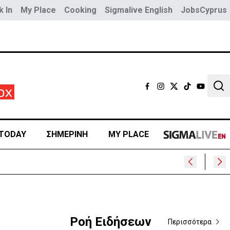
 In
My Place
Cooking
Sigmalive English
JobsCyprus
Sear
TODAY
ΣΗΜΕΡΙΝΗ
MY PLACE
Ροή Ειδήσεων
Περισσότερα