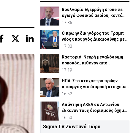
Βουλγαρία:Εξερράγη drone σε
αγωγό φυσικού αερίου, κοντά
στα σύνορα με Ρουμανία
17:36
Ο πρώην δικηγόρος του Τραμπ
νέος υπουργός Δικαιοσύνης με
οριακή πλειοψηφία
17:30
Καστοριά: Νεκρή μεγαλόσωμη
αρκούδα, πιθανόν από
πυροβολισμό
17:19
ΗΠΑ: Στο στόχαστρο πρώην
υπουργός για διαρροή στοιχείων
του Air Force One
16:52
Απάντηση ΑΚΕΛ σε Αντωνίου:
«Έκαναν τους διορισμούς όχημα
για τις εκλογές 2028»
16:50
Sigma TV Ζωντανά Τώρα
Ιταλία-Ισπανία: Στα άκρα η