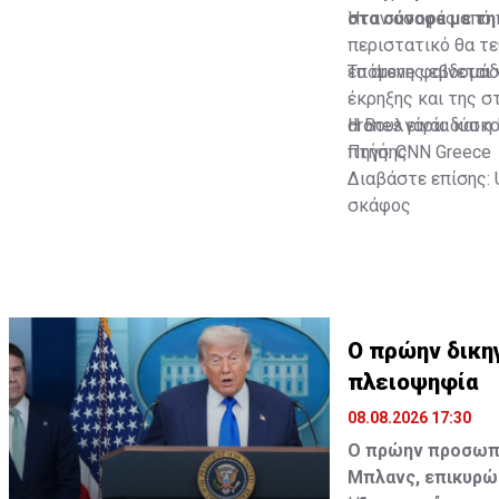
στα σύνορα με τη
Ήταν ασαφές από π
περιστατικό θα τε
επόμενης εβδομάδα
Το drone φαίνεται
έκρηξης και της σ
drones είναι δύσκ
Η Βουλγαρία και η
πτήσης.
Πηγή: CNN Greece
Διαβάστε επίσης:
σκάφος
Ο πρώην δικη
πλειοψηφία
08.08.2026 17:30
Ο πρώην προσωπι
Μπλανς, επικυρώθ