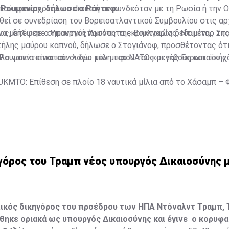
 Ρουμανία», δήλωσε ο Ράντεφ.
ού προερχόταν το drone ή αν συνδεόταν με τη Ρωσία ή την Ο
θεί σε συνεδρίαση του Βορειοατλαντικού Συμβουλίου στις αρ
ς, δήλωσε ο Υπουργός Άμυνας της Βουλγαρίας, Ντιμίταρ Στο
 να μετέφερε σημαντική ποσότητα εκρηκτικών, δεδομένης της
τήλης μαύρου καπνού, δήλωσε ο Στογιάνοφ, προσθέτοντας ότι
ολο να εντοπιστούν λόγω του μικρού τους μεγέθους και του 
 Ρουμανία είναι και οι δύο μέλη του ΝΑΤΟ και της Ευρωπαϊκή
UKMTO: Επίθεση σε πλοίο 18 ναυτικά μίλια από το Χάσαμπ –
γόρος του Τραμπ νέος υπουργός Δικαιοσύνης 
κός δικηγόρος του προέδρου των ΗΠΑ Ντόναλντ Τραμπ, 
ηκε οριακά ως υπουργός Δικαιοσύνης και έγινε ο κορυφα