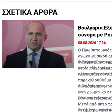
ΣΧΕΤΙΚΑ ΑΡΘΡΑ
Βουλγαρία:Εξε
σύνορα με Ρο
08.08.2026 17:36
Ο Πρωθυπουργός τ
αγωγό φυσικού α
εναέριο χώρο της
Ο Ρούμεν Ράντεφ, 
αερίου λίγο μετά
εντός του βουλγαρ
πτήσης του ούτε σ
«Δεν υπάρχουν θύμ
παρακολουθούμε 
συνεδρίαση.
Ο Ράντεφ ανέφερε
έναν ρουμανικό στ
Βουλγαρίας στον 
«Θα συνεχίσουμε 
Μετά από αυτό το
αντιμέτρων κατά 
Το θέμα θα τεθεί 