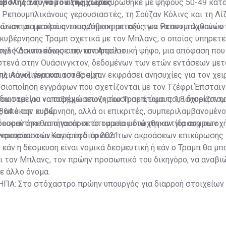
ιβολής του νόμου της χώρας.
ου Μπλανς για το αξίωμα επικυρώθηκε με ψήφους 50-49 κατά
ο Ρεπουμπλικάνους γερουσιαστές, τη Σούζαν Κόλινς και τη Λί
ώνονται με όλους τους Δημοκρατικούς για να αντιταχθούν σ
άτισε μια μακρά αντιπαράθεση μεταξύ των Ρεπουμπλικανών
 κυβέρνησης Τραμπ σχετικά με τον Μπλανς, ο οποίος υπηρετε
γός Δικαιοσύνης από τον Απρίλιο.
πιλ Κάσιντι έδωσε την αποφασιστική ψήφο, μια απόφαση που
στενά στην Ουάσινγκτον, δεδομένων των ετών εντάσεων μετ
ς Λουιζιάνα και του Τραμπ.
λικάνοι γερουσιαστές είχαν εκφράσει ανησυχίες για τον χει
ιοποίηση εγγράφων που σχετίζονται με τον Τζέφρι Έπσταϊν 
του ταμείου «αποζημιώσεων» του Τραμπ, ύψους 1,8 δισεκατο
εδιαστεί για να παρέχει αποζημίωση σε άτομα που ισχυρίζοντα
864 εκατ. ευρώ.
 από την κυβέρνηση, αλλά οι επικριτές, συμπεριλαμβανομένο
ουσαν ότι θα πήγαινε σε άτομα που διώχθηκαν για συμμετοχ
εσμεύτηκε να αποσύρει το ταμείο μετά την αντίδραση των
ανουαρίου στο Κογκρέσο το 2021.
ερουσιαστών κατά τη διάρκεια των ακροάσεων επικύρωσης 
εάν η δέσμευση είναι νομικά δεσμευτική ή εάν ο Τραμπ θα μ
ι τον Μπλανς, τον πρώην προσωπικό του δικηγόρο, να αναβι
ε άλλο όνομα.
ΗΠΑ: Στο στόχαστρο πρώην υπουργός για διαρροή στοιχείων τ