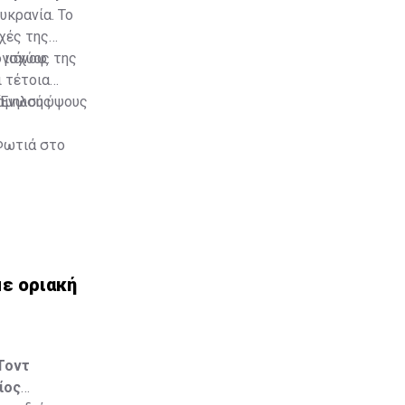
υκρανία. Το
χές της
γιάνοφ.
 ισχύος της
 τέτοια
χαμηλού ύψους
ς Ένωσης
 Φωτιά στο
με οριακή
Τοντ
ίος