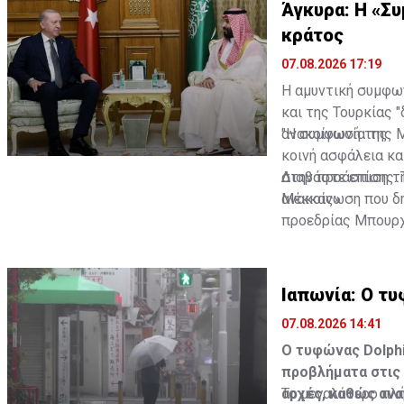
Άγκυρα: Η «Σ
κράτος
07.08.2026 17:19
Η αμυντική συμφω
και της Τουρκίας 
ανακοίνωσή της.
"Η συμφωνία της Μ
κοινή ασφάλεια κ
στην προάσπιση τη
Διαβάστε επίσης:
ανακοίνωση που δ
Μέκκας»
προεδρίας Μπουρχ
Ιαπωνία: Ο τυ
07.08.2026 14:41
Ο τυφώνας Dolphi
προβλήματα στις 
αρχές, καθώς ανα
Το μεγαλύτερο πλή