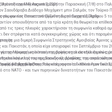
ς Άμυνας της Μέκκας υπεγράφη την Παρασκευή (7/8) στο Πα
ابراهیم رض (@EbrahimRezaei14)
August 7, 2026
ον Σαουδάραβα Διάδοχο Μοχάμεντ μπιν Σαλμάν, τον Τούρκο 
τογάν και τον Πακιστανό Πρωθυπουργό Σεχμπάζ Σαρίφ.
ς συμφωνίας αντικατοπτρίζει τη διατύπωση του Άρθρου 5 το
αντίον οποιουδήποτε από τα τρία κράτη θα θεωρείται επίθεσ
από τις τρεις πλευρές χαρακτήρισαν τη συμφωνία καθαρά αμ
τι δεν στρέφεται κατά συγκεκριμένης χώρας και ότι παραμένε
ριοχής.
ται σε μια διμερή Συμφωνία Στρατηγικής Αμοιβαίας Άμυνας 
 και Πακιστάν, η οποία είχε υπογραφεί τον Σεπτέμβριο του 2
για την τριμερή επέκτασή της βρίσκονταν σε εξέλιξη επί σχε
ογή της Μέκκας ως τόπου υπογραφής σχολιάστηκε ευρέως, ό
ύνθηκαν λόγω της περιφερειακής κλιμάκωσης που ακολούθησ
τρελαϊκού πλούτου της Σαουδικής Αραβίας, της στρατιωτική
σραήλ κατά του Ιράν.
τικής βιομηχανίας της Τουρκίας -η οποία διαθέτει τον δεύτε
Τουρκία-Σ.Αραβία-Πακιστάν υπέγραψαν το «Κοινό Αμυντικό 
ό στο ΝΑΤΟ - και των πυρηνικών δυνατοτήτων του Πακιστάν