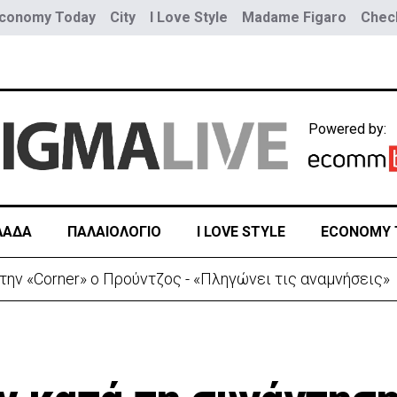
conomy Today
City
I Love Style
Madame Figaro
Check
Powered by:
ΛΑΔΑ
ΠΑΛΑΙΟΛΟΓΙΟ
I LOVE STYLE
ECONOMY 
ου 27χρονου για το τροχαίο με σκούτερ