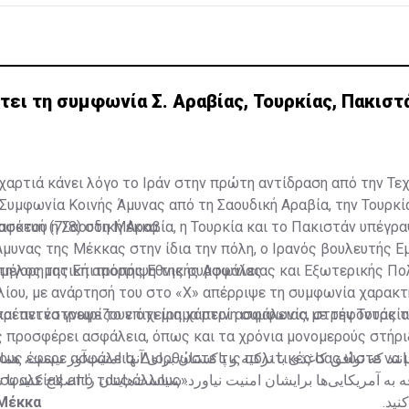
Πακιστάν-«Μόνο
χαρτιά κάνει λόγο το Ιράν στην πρώτη αντίδραση από την Τε
Συμφωνία Κοινής Άμυνας από τη Σαουδική Αραβία, την Τουρκία
σκευή (7/8) στη Μέκκα.
αφότου η Σαουδική Αραβία, η Τουρκία και το Πακιστάν υπέγρ
μυνας της Μέκκας στην ίδια την πόλη, ο Ιρανός βουλευτής Ε
ατηγορηματική απόρριψη της συμφωνίας.
 μέλος της Επιτροπής Εθνικής Ασφάλειας και Εξωτερικής Πο
λίου, με ανάρτησή του στο «Χ» απέρριψε τη συμφωνία χαρακ
και αντέστρεψε το επιχείρημα περί ασφάλειας, στρέφοντάς τ
ρέπει να γνωρίζουν ότι μια χάρτινη συμφωνία με την Τουρκία
 προσφέρει ασφάλεια, όπως και τα χρόνια μονομερούς στήρι
ους έφερε ασφάλεια. Διορθώστε τις πολιτικές σας ώστε να 
انند که توافق کاغذی با ترکیه و پاکستان برای آنها امنیت‌آور نیست، هم
ασφαλείας από τους άλλους».
 آمریکایی‌ها برایشان امنیت نیاورد. سیاست‌هایتان را اصلاح کنید تا نی
 Μέκκα
کنید