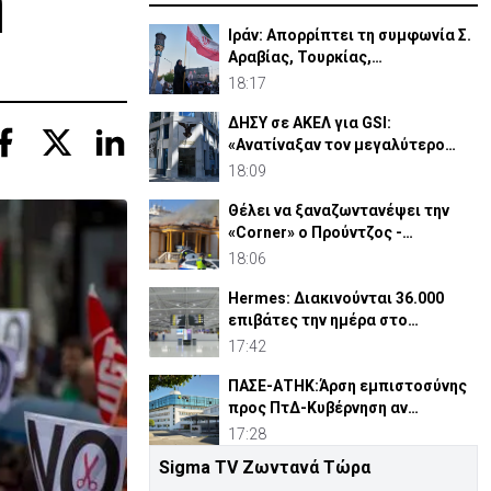
η
Ιράν: Απορρίπτει τη συμφωνία Σ.
Αραβίας, Τουρκίας,
Πακιστάν-«Μόνο στα χαρτιά»
18:17
ΔΗΣΥ σε ΑΚΕΛ για GSI:
«Ανατίναξαν τον μεγαλύτερο
ηλεκτροπαραγωγικό σταθμό»
18:09
Θέλει να ξαναζωντανέψει την
«Corner» o Προύντζος -
«Πληγώνει τις αναμνήσεις»
18:06
Hermes: Διακινούνται 36.000
επιβάτες την ημέρα στο
αεροδρόμιο Λάρνακας
17:42
ΠΑΣΕ-ΑΤΗΚ:Άρση εμπιστοσύνης
προς ΠτΔ-Κυβέρνηση αν
αντικατασταθεί ο Οικονομίδης
17:28
Sigma TV Ζωντανά Τώρα
Άγκυρα: Η «Συμφωνία της