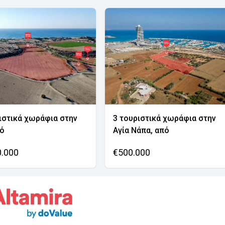
ιστικά χωράφια στην
3 τουριστικά χωράφια στην
νό
Αγία Νάπα, από
0.000
€500.000