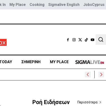
 In
My Place
Cooking
Sigmalive English
JobsCyprus
Sear
TODAY
ΣΗΜΕΡΙΝΗ
MY PLACE
Ροή Ειδήσεων
Περισσότερα