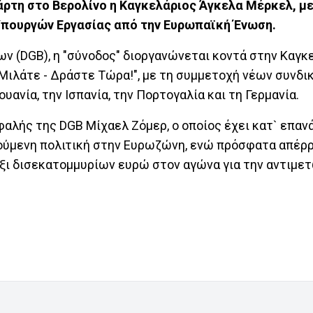
άρτη στο Βερολίνο η Καγκελάριος Άγκελα Μέρκελ, με
Υπουργών Εργασίας από την Ευρωπαϊκή Ένωση.
 (DGB), η "σύνοδος" διοργανώνεται κοντά στην Καγκε
α Μιλάτε - Δράστε Τώρα!", με τη συμμετοχή νέων συνδ
θουανία, την Ισπανία, την Πορτογαλία και τη Γερμανία.
φαλής της DGB Μίχαελ Ζόμερ, ο οποίος έχει κατ` επα
υθούμενη πολιτική στην Ευρωζώνη, ενώ πρόσφατα απέρ
έξι δισεκατομμυρίων ευρώ στον αγώνα για την αντιμε