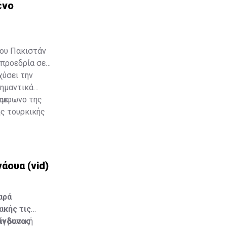
ένο
του Πακιστάν
 προεδρία σε
χύσει την
σημαντικά
σε
Σύμφωνο της
ης τουρκικής
άουα (vid)
αρά
ακής τις
κίνδυνος
 η βασική