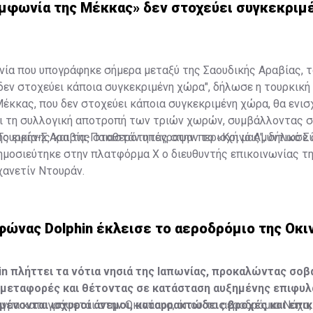
υμφωνία της Μέκκας» δεν στοχεύει συγκεκριμ
νία που υπογράφηκε σήμερα μεταξύ της Σαουδικής Αραβίας, 
"δεν στοχεύει κάποια συγκεκριμένη χώρα", δήλωσε η τουρκική
έκκας, που δεν στοχεύει κάποια συγκεκριμένη χώρα, θα ενισ
αι τη συλλογική αποτροπή των τριών χωρών, συμβάλλοντας 
ς ειρήνης και της σταθερότητας στην περιοχή μας", δήλωσε 
Τουρκία-Σ.Αραβία-Πακιστάν υπέγραψαν το «Κοινό Αμυντικό 
ημοσιεύτηκε στην πλατφόρμα Χ ο διευθυντής επικοινωνίας τ
ανετίν Ντουράν.
φώνας Dolphin έκλεισε το αεροδρόμιο της Οκιν
n πλήττει τα νότια νησιά της Ιαπωνίας, προκαλώντας σοβ
μεταφορές και θέτοντας σε κατάσταση αυξημένης επιφυλ
μένονται ισχυροί άνεμοι, καταρρακτώδεις βροχές και επι
γμα καταγράφεται στην Οκινάουα, όπου το αεροδρόμιο Νάχα,