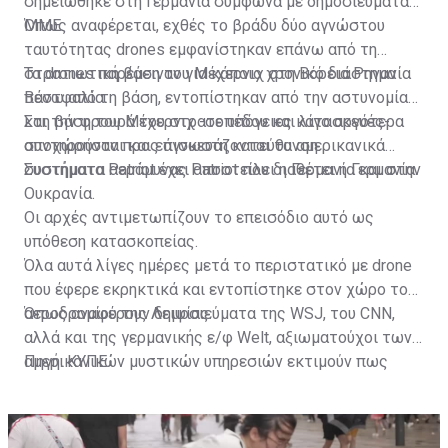
σημειώθηκε στη Γερμανία σύμφωνα με δημοσιεύματα
ΜΜΕ.
Όπως αναφέρεται, εχθές το βράδυ δύο αγνώστου
ταυτότητας drones εμφανίστηκαν επάνω από τη
στρατιωτική βάση του Μέχερνιχ στη Βόρεια Ρηνανία
Τα drones παρέμειναν για κάποιο χρονικό διάστημα
Βεστφαλία.
πάνω από τη βάση, εντοπίστηκαν από την αστυνομία
και την φρουρά του στρατοπέδου και λίγο αργότερα
Στη βάση του Μέχερνιχ -σε υπόγειες κατασκευές-
αποχώρησαν προς άγνωστη κατεύθυνση.
συντηρούνται και επισκευάζονται τα αμερικανικά
συστήματα αεράμυνας Patriot που διαθέτει η Γερμανία.
Συστήματα Patriot έχει αποστείλει η Γερμανία και στην
Ουκρανία.
Οι αρχές αντιμετωπίζουν το επεισόδιο αυτό ως
υπόθεση κατασκοπείας.
Όλα αυτά λίγες ημέρες μετά το περιστατικό με drone
που έφερε εκρηκτικά και εντοπίστηκε στον χώρο του
αεροδρομίου της Λειψίας.
Όπως αναφέρουν δημοσιεύματα της WSJ, του CNN,
αλλά και της γερμανικής ε/φ Welt, αξιωματούχοι των
αμερικανικών μυστικών υπηρεσιών εκτιμούν πως
Πηγή: ΚΥΠΕ
πίσω από το επεισόδιο της Λειψίας κρύβεται η Ρωσία.