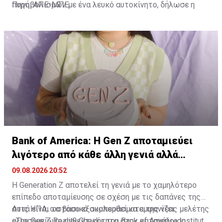
πυροβολισμών με ένα λευκό αυτοκίνητο, δήλωσε η
Πηγή: ΑΠΕ-ΜΠΕ
αστυνομία, και απηύθυνε έκκληση για να δοθούν
μαρτυρίες για το περιστατικό.
Bank of America: Η Gen Z αποταμιεύει
λιγότερο από κάθε άλλη γενιά αλλά
ξοδεύει
09.08.2026 20:52
Η Generation Z αποτελεί τη γενιά με το χαμηλότερο
επίπεδο αποταμίευσης σε σχέση με τις δαπάνες της
στις ΗΠΑ, ωστόσο εξακολουθεί να εμφανίζει
Αυτά είναι τα βασικά συμπεράσματα της νέας μελέτης
αξιοσημείωτη ανθεκτικότητα στην κατανάλωση,
«The Gen Z Reality Check» του Bank of America Institute,