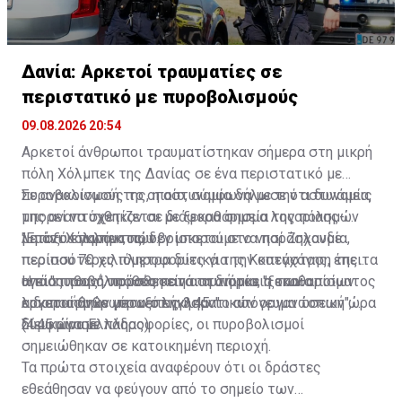
Δανία: Αρκετοί τραυματίες σε
περιστατικό με πυροβολισμούς
09.08.2026 20:54
Αρκετοί άνθρωποι τραυματίστηκαν σήμερα στη μικρή
πόλη Χόλμπεκ της Δανίας σε ένα περιστατικό με
πυροβολισμούς το οποίο, σύμφωνα με την αστυνομία,
Σε ανακοίνωσή της, η αστυνομία δήλωσε ότι δυνάμεις
μπορεί να σχετίζεται με ξεκαθάρισμα λογαριασμών
της αναπτύχθηκαν σε διάφορα σημεία της πόλης-
μεταξύ εγκληματιών.
λιμάνι Χόλμπεκ, που βρίσκεται στο νησί Ζηλανδία,
"Επί του παρόντος, δεν μπορούμε να παράσχουμε
περίπου 70 χιλιόμετρα δυτικά της Κοπεγχάγης, έπειτα
περισσότερες πληροφορίες για την κατάσταση της
από "πυροβολισμούς κατά τη διάρκεια των οποίων
υγείας τους", πρόσθεσε η αστυνομία, η οποία
Η πιο πιθανή υπόθεση είναι αυτή του "ξεκαθαρίσματος
αρκετοί άνθρωποι επλήγησαν".
ειδοποιήθηκε γύρω στις 3.45 το απόγευμα τοπική ώρα
λογαριασμών μεταξύ εγκληματικών οργανώσεων",
(4.45 ώρα Ελλάδας).
διευκρίνισε.
Σύμφωνα με πληροφορίες, οι πυροβολισμοί
σημειώθηκαν σε κατοικημένη περιοχή.
Τα πρώτα στοιχεία αναφέρουν ότι οι δράστες
εθεάθησαν να φεύγουν από το σημείο των