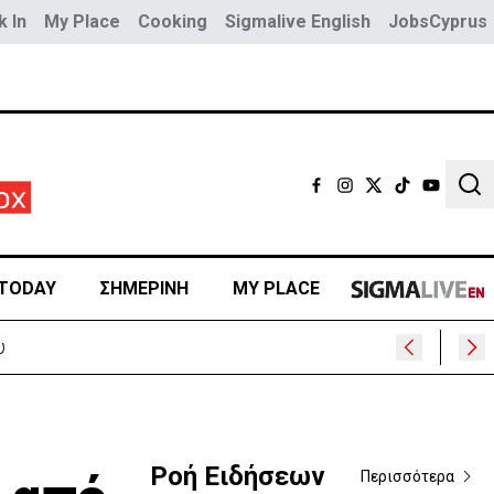
 In
My Place
Cooking
Sigmalive English
JobsCyprus
Sear
TODAY
ΣΗΜΕΡΙΝΗ
MY PLACE
Ροή Ειδήσεων
Περισσότερα