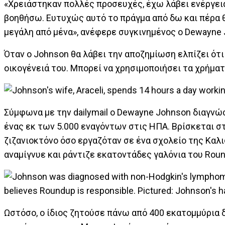
«Χρειάστηκαν πολλές προσευχές, έχω λάβει ενέργει
βοηθήσω. Ευτυχώς αυτό το πράγμα από δω και πέρα θα
μεγάλη από μένα», ανέφερε συγκινημένος ο Dewayne 
Όταν ο Johnson θα λάβει την αποζημίωση ελπίζει ότι
οικογένειά του. Μπορεί να χρησιμοποιήσει τα χρήμα
Σύμφωνα με την dailymail ο Dewayne Johnson διαγνώσ
ένας εκ των 5.000 εναγόντων στις ΗΠΑ. Βρίσκεται στ
ζιζανιοκτόνο όσο εργαζόταν σε ένα σχολείο της Καλ
αναμίγνυε και ράντιζε εκατοντάδες γαλόνια του Roun
Ωστόσο, ο ίδιος ζητούσε πάνω από 400 εκατομμύρια 