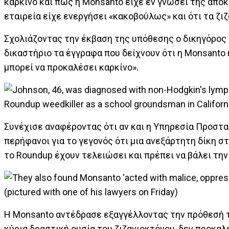
καρκίνο και πως η Monsanto είχε εν γνώσει της αποκ
εταιρεία είχε ενεργήσει «κακοβούλως» και ότι τα ζ
Σχολιάζοντας την έκβαση της υπόθεσης ο δικηγόρος 
δικαστήριο τα έγγραφα που δείχνουν ότι η Monsanto 
μπορεί να προκαλέσει καρκίνο».
Συνέχισε αναφέροντας ότι αν και η Υπηρεσία Προστα
περήφανοι για το γεγονός ότι μια ανεξάρτητη δίκη σ
το Roundup έχουν τελειώσει και πρέπει να βάλει τη
Η Monsanto αντέδρασε εξαγγέλλοντας την πρόθεσή τ
κύρια δραστική ουσία του ζιζανιοκτόνου, δεν προκαλε