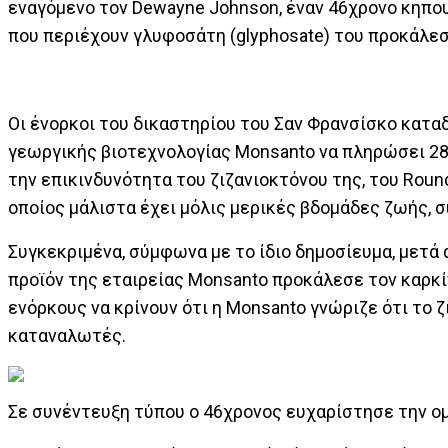
εναγόμενο τον Dewayne Johnson, έναν 46χρονο κηπουρ
που περιέχουν γλυφοσάτη (glyphosate) του προκάλεσ
Οι ένορκοι του δικαστηρίου του Σαν Φρανσίσκο κατα
γεωργικής βιοτεχνολογίας Monsanto να πληρώσει 28
την επικινδυνότητα του ζιζανιοκτόνου της, του Roun
οποίος μάλιστα έχει μόλις μερικές βδομάδες ζωής, σ
Συγκεκριμένα, σύμφωνα με το ίδιο δημοσίευμα, μετά 
προϊόν της εταιρείας Monsanto προκάλεσε τον καρκίν
ενόρκους να κρίνουν ότι η Monsanto γνώριζε ότι το 
καταναλωτές.
Σε συνέντευξη τύπου ο 46χρονος ευχαρίστησε την ομά