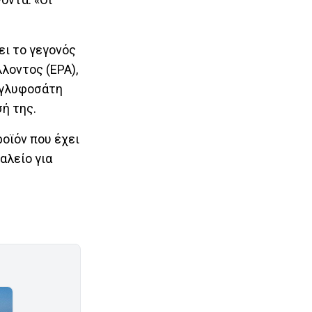
ει το γεγονός
λοντος (EPA),
η γλυφοσάτη
σή της.
οϊόν που έχει
αλείο για