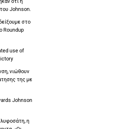
καν ότι η
 του Johnson.
δείξουμε στο
το Roundup
νση, νιώθουν
άτησης της με
γλυφοσάτη, η
οντα. «Οι