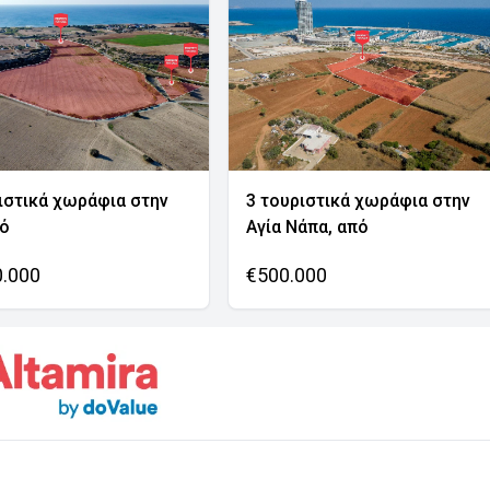
ιστικά χωράφια στην
3 τουριστικά χωράφια στην
νό
Αγία Νάπα, από
0.000
€500.000