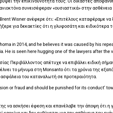
ρύψει την επικινδυνότητά τους. Οι δικαστές αποφάνθη
ιζανιοκτόνα συνεισέφεραν «ουσιαστικά» στην ασθένεια
Brent Wisner ανέφερε ότι: «Επιτέλους καταφέραμε να 
ήξερε για δεκαετίες ότι η γλυφοσάτη και ειδικότερα 
σίας Περιβάλλοντος απέτυχε να επιβάλει ειδική σήμα
τέλνει το μήνυμα στη Monsanto ότι τα χρόνια της εξαπ
ν ασφάλεια του καταναλωτή σε προτεραιότητα.
ης να ασκήσει έφεση και επανέλαβε την άποψη ότι η 
ί καρκίνο και δεν ευθύνεται για την ασθένεια του ενάγ