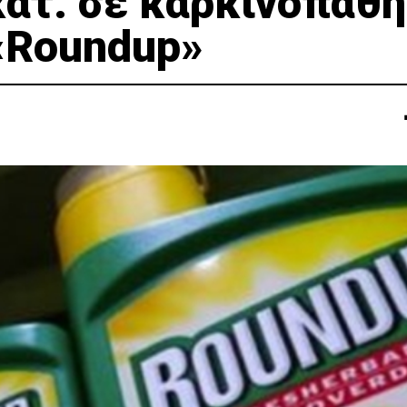
ατ. σε καρκινοπαθή
«Roundup»