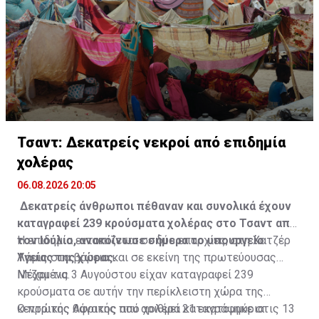
Τσαντ: Δεκατρείς νεκροί από επιδημία
χολέρας
06.08.2026 20:05
Δεκατρείς άνθρωποι πέθαναν και συνολικά έχουν
καταγραφεί 239 κρούσματα χολέρας στο Τσαντ από
τον Ιούλιο, ανακοίνωσε σήμερα το υπουργείο
Η επιδημία εντοπίζεται σε δύο επαρχίες, στη Χατζέρ
Υγείας της χώρας.
Λάμις στα βόρεια και σε εκείνη της πρωτεύουσας
Ντζαμένα.
Μέχρι τις 3 Αυγούστου είχαν καταγραφεί 239
κρούσματα σε αυτήν την περίκλειστη χώρα της
κεντρικής Αφρικής που αριθμεί 21 εκατομμύρια
Ο πρώτος θάνατος από χολέρα καταγράφηκε στις 13