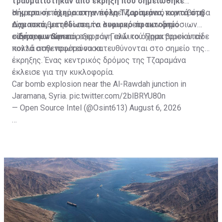
τραυματίστηκαν από έκρηξη που σημειώθηκε
σήμερα σε όχημα στην πόλη Τζαραμάνα, κοντά στη
Η κρατική τηλεόραση ανέφερε νωρίτερα ότι μια βόμβα
Δαμασκό, μετέδωσε το συριακό πρακτορείο
είχε τοποθετηθεί σε μίνι λεωφορείο των δημόσιων
ειδήσεων Sana.
συγκοινωνιών και εξερράγη ενώ το όχημα βρισκόταν
Ένας φωτορεπόρτερ του Γαλλικού Πρακτορείου είδε
κοντά στην πρωτεύουσα.
πολλά ασθενοφόρα να κατευθύνονται στο σημείο της
έκρηξης. Ένας κεντρικός δρόμος της Τζαραμάνα
έκλεισε για την κυκλοφορία.
Car bomb explosion near the Al-Rawdah junction in
Jaramana, Syria.
pic.twitter.com/2blBRYU80n
— Open Source Intel (@Osint613)
August 6, 2026
Πηγή: ΑΠΕ-ΜΠΕ