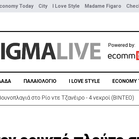
conomy Today
City
I Love Style
Madame Figaro
Check
Powered by:
ΛΑΔΑ
ΠΑΛΑΙΟΛΟΓΙΟ
I LOVE STYLE
ECONOMY 
Στις φλόγες όχημα δίπλα σε χωράφι στη Λάρνακα - Πρόλαβαν τα χειρότερα