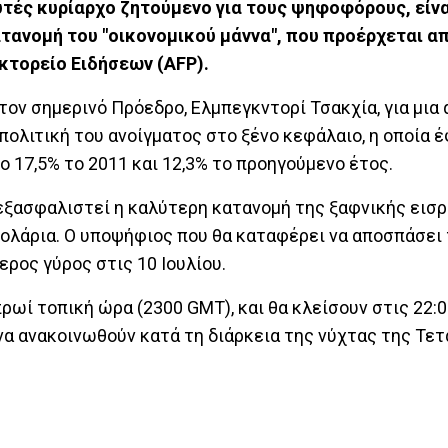
αυτές κυρίαρχο ζητούμενο για τους ψηφοφόρους, είνα
τανομή του "οικονομικού μάννα", που προέρχεται α
κτορείο Ειδήσεων (AFP).
ον σημερινό Πρόεδρο, Ελμπεγκντορί Τσακχία, για μια 
ολιτική του ανοίγματος στο ξένο κεφάλαιο, η οποία 
 17,5% το 2011 και 12,3% το προηγούμενο έτος.
 εξασφαλιστεί η καλύτερη κατανομή της ξαφνικής εισ
 δολάρια. Ο υποψήφιος που θα καταφέρει να αποσπάσει
ρος γύρος στις 10 Ιουλίου.
 πρωί τοπική ώρα (2300 GMT), και θα κλείσουν στις 22:
να ανακοινωθούν κατά τη διάρκεια της νύχτας της Τε