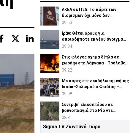
τη
ΑΚΕΛ σε ΠτΔ: Το πάρτι των
διορισμών όχι μόνο δεν
τελείωσε, αλλά έχει ενταθεί
09:53
Ιράν: Θέτει όρους για
οποιοδήποτε εκ νέου άνοιγμα
των Στενών του Ορμούζ
09:34
Στις φλόγες όχημα δίπλα σε
χωράφι στη Λάρνακα - Πρόλαβαν
τα χειρότερα
09:22
Με σορτς στην εκδήλωση μνήμης
Ισαάκ–Σολωμού ο Φειδίας –
Έντονες αντιδράσεις
09:08
Συντριβή ελικοπτέρου σε
βουνοπλαγιά στο Ρίο ντε
Τζανέιρο - 4 νεκροί (BINTEO)
08:31
Sigma TV Ζωντανά Τώρα
1979: Όταν στην Κύπρο