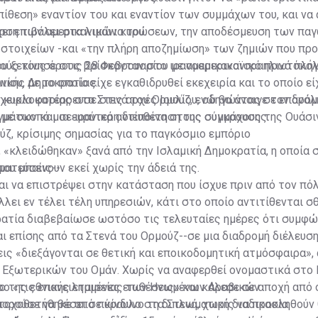
πίθεση» εναντίον του και εναντίον των συμμάχων του, και να 
ει επιβάλει στα λιμάνια του.
 άρση των αμερικανικών κυρώσεων, την αποδέσμευση των πα
 στοιχείων -και «την πλήρη αποζημίωση» των ζημιών που πρ
υ ξεκίνησε στις 28 Φεβρουαρίου με αμερικανοϊσραηλινά πλή
τούς τους όρους βρίσκονταν στο ιρανοαμερικανικό πρωτόκο
μικής Δημοκρατίας.
ίου, με το οποίο είχε εγκαθιδρυθεί εκεχειρία και το οποίο ε
 κυκλοφορίας στα Στενά του Ορμούζ, ενώ θα άνοιγε τον δρόμ
χειρία κατέρρευσε στις αρχές Ιουλίου, οδηγώντας σε επανά
με σκοπό μια ευρύτερη διευθέτηση της σύγκρουσης.
μάτων και σε ιρανικά αντίποινα στους συμμάχους της Ουάσι
ύζ, κρίσιμης σημασίας για το παγκόσμιο εμπόριο
«κλειδώθηκαν» ξανά από την Ισλαμική Δημοκρατία, η οποία 
που μπαίνουν εκεί χωρίς την άδειά της.
ματεύσεις--
αι να επιστρέψει στην κατάσταση που ίσχυε πριν από τον πό
λλει εν τέλει τέλη υπηρεσιών, κάτι στο οποίο αντιτίθενται σ
ρατία διαβεβαίωσε ωστόσο τις τελευταίες ημέρες ότι συμφώ
ι επίσης από τα Στενά του Ορμούζ--σε μια διαδρομή διέλευσ
ις «διεξάγονται σε θετική και εποικοδομητική ατμόσφαιρα»,
 Εξωτερικών του Ομάν. Χωρίς να αναφερθεί ονομαστικά στο Ι
ο «τις επανειλημμένες επιθέσεις» και κάλεσε σε αποχή από
ο της εθνικής εταιρείας των Ηνωμένων Αραβικών
πορούσε να θέσει σε κίνδυνο τη διπλωματική διαδικασία.
τοχοθετήθηκε από πύραυλο στα Στενά, χωρίς να προκληθούν 