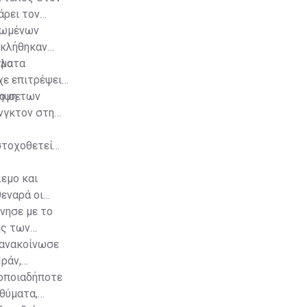
άρει τον
γωμένων
οκλήθηκαν
γματα
λλο
ίχε επιτρέψει
ο σε
ληψη των
νγκτον στη
στοχοθετεί
λεμο και
θεναρά οι
νησε με το
ης των
 ανακοίνωσε
ράν,
 οποιαδήποτε
θύματα,