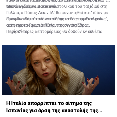
Γαλλία από τις 25 έως τις 28 Σεπτεμβρίου, όπως
το οποίο θα περιλαμβάνει το Παρίσι, τη Λούρδη και το
ανακοίνωσε το Βατικανό.
Μετς.
"Κατά τη διάρκεια του αποστολικού του ταξιδιού στη
Γαλλία, ο Πάπας Λέων ΙΔ΄ θα συναντηθεί κατ' ιδίαν με
ορισμένα θύματα κακοποίησης εντός της Εκκλησίας",
Πρόσθεσε ότι "τα ίδια τα θύματα θα συμμετάσχουν
ανέφερε το Γραφείο Τύπου της Αγίας Έδρας.
στην προετοιμασία αυτής της συνάντησης.
Περισσότερες λεπτομέρειες θα δοθούν εν ευθέτω
Πηγή: ΚΥΠΕ
χρόνω".
Η Ιταλία απορρίπτει το αίτημα της
Ισπανίας για άρση της αναστολής της