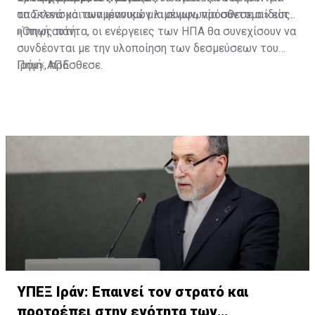
αποκλεισμό των ιρανικών λιμένων, πρόσθεσε ο ίδιος.
τα Στενά και αναμένουμε μια συμφωνία σύντομα» είπε
η πηγή αυτή.
«Όπως πάντα, οι ενέργειες των ΗΠΑ θα συνεχίσουν να
συνδέονται με την υλοποίηση των δεσμεύσεων του
Ιράν», πρόσθεσε.
Πηγή: ΑΠΕ
ΥΠΕΞ Ιράν: Επαινεί τον στρατό και
προτρέπει στην ενότητα των