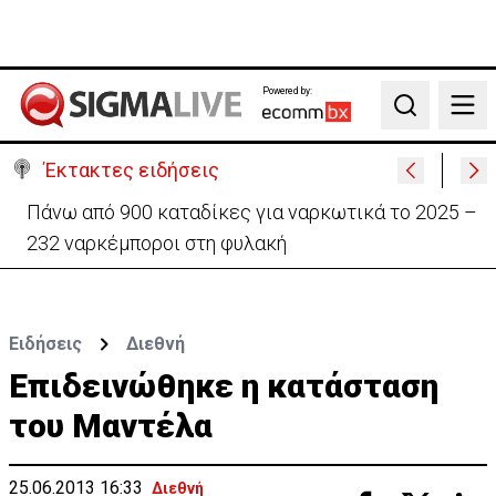
Powered by:
Search
Έκτακτες ειδήσεις
Θέλει να ξαναζωντανέψει την «Corner» o
Προύντζος - «Πληγώνει τις αναμνήσεις»
Ειδήσεις
Διεθνή
Επιδεινώθηκε η κατάσταση
του Μαντέλα
25.06.2013 16:33
Διεθνή