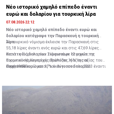
Νέο ιστορικό χαμηλό επίπεδο έναντι
ευρώ και δολαρίου για τουρκική λίρα
07.08.2026 22:12
Νέο ιστορικό χαμηλό επίπεδο έναντι ευρώ και
δολαρίου κατέγραψε την Παρασκευή η τουρκική
λίρα.
Το τουρκικό νόμισμα έκλεισε την Παρασκευή στις
55,18 λίρες έναντι ενός ευρώ και στις 47,69 λίρες
έναντι ενός δολαρίου. Σύμφωνα με στοιχεία της
Κατά τη διάρκεια των τελευταίων 12 μηνών, το
Ευρωπαϊκής Κεντρικής Τράπεζας, η αξία του
τουρκικό νόμισμα έχει απωλέσει 16% της αξίας του
τουρκικού νομίσματος τον Αύγουστο του 2023 έναντι
έναντι του ευρώ και 17% έναντι του δολαρίου.
Πηγή: ΚΥΠΕ
του κοινού ευρωπαϊκού νομίσματος ήταν στις 28,53
λίρες έναντι του ευρώ.