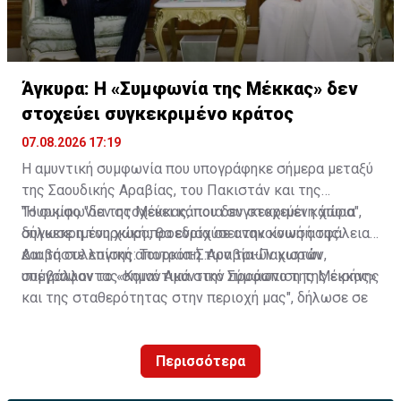
Άγκυρα: Η «Συμφωνία της Μέκκας» δεν
στοχεύει συγκεκριμένο κράτος
07.08.2026 17:19
Η αμυντική συμφωνία που υπογράφηκε σήμερα μεταξύ
της Σαουδικής Αραβίας, του Πακιστάν και της
Τουρκίας "δεν στοχεύει κάποια συγκεκριμένη χώρα",
"Η συμφωνία της Μέκκας, που δεν στοχεύει κάποια
δήλωσε η τουρκική προεδρία σε ανακοίνωσή της.
συγκεκριμένη χώρα, θα ενισχύσει την κοινή ασφάλεια
και τη συλλογική αποτροπή των τριών χωρών,
Διαβάστε επίσης:
Τουρκία-Σ.Αραβία-Πακιστάν
συμβάλλοντας σημαντικά στην προάσπιση της ειρήνης
υπέγραψαν το «Κοινό Αμυντικό Σύμφωνο της Μέκκας»
και της σταθερότητας στην περιοχή μας", δήλωσε σε
ανακοίνωση που δημοσιεύτηκε στην πλατφόρμα Χ ο
διευθυντής επικοινωνίας της τουρκικής προεδρίας
Περισσότερα
Μπουρχανετίν Ντουράν.