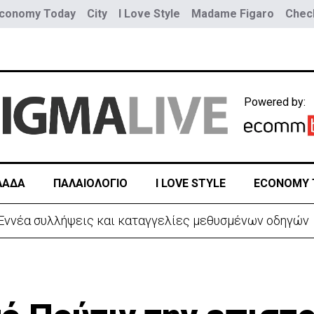
conomy Today
City
I Love Style
Madame Figaro
Check
Powered by:
ΛΑΔΑ
ΠΑΛΑΙΟΛΟΓΙΟ
I LOVE STYLE
ECONOMY 
ων νέων αμερικανικών θωρηκτών κλάσης «Τραμπ»