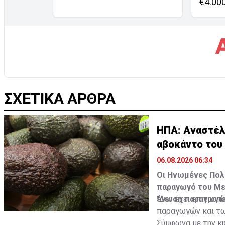
€4.00
ΣΧΕΤΙΚΑ ΑΡΘΡΑ
ΗΠΑ: Αναστέλ
αβοκάντο του
06.08.2026 06:34
Οι Ηνωμένες Πολι
παραγωγό του Με
ένωση παραγωγών 
"Δεν έχει επιτραπ
παραγωγών και τω
Σύμφωνα με την κυ