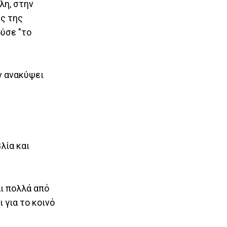
λη, στην
ής της
ύσε "το
ν ανακύψει
λία και
αι πολλά από
 για το κοινό