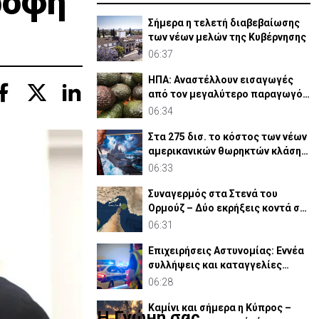
ροφή
Σήμερα η τελετή διαβεβαίωσης
των νέων μελών της Κυβέρνησης
06:37
ΗΠΑ: Αναστέλλουν εισαγωγές
από τον μεγαλύτερο παραγωγό
αβοκάντο του Μεξικού
06:34
Στα 275 δισ. το κόστος των νέων
αμερικανικών θωρηκτών κλάσης
«Τραμπ»
06:33
Συναγερμός στα Στενά του
Ορμούζ – Δύο εκρήξεις κοντά σε
δεξαμενόπλοιο στο Ομάν
06:31
Επιχειρήσεις Αστυνομίας: Εννέα
συλλήψεις και καταγγελίες
μεθυσμένων οδηγών
06:28
Καμίνι και σήμερα η Κύπρος –
Η Γνώμη σας