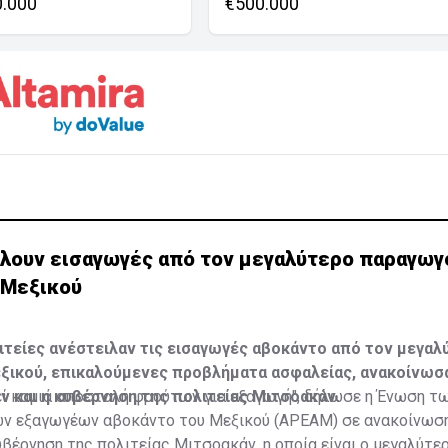
0.000
€500.000
λουν εισαγωγές από τον μεγαλύτερο παραγωγ
 Μεξικού
τείες ανέστειλαν τις εισαγωγές αβοκάντο από τον μεγαλ
ξικού, επικαλούμενες προβλήματα ασφαλείας, ανακοίνωσ
και η κυβέρνηση της πολιτείας Μιτσοακάν.
εί καμιά αποστολή φρούτων για εξαγωγή", δήλωσε η Ένωση τ
ν εξαγωγέων αβοκάντο του Μεξικού (APEAM) σε ανακοίνωση
βέρνηση της πολιτείας Μιτσοακάν, η οποία είναι ο μεγαλύτε