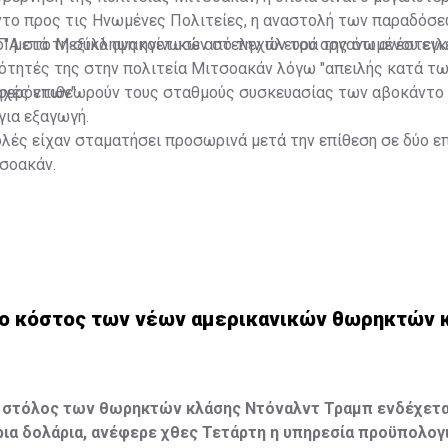
το προς τις Ηνωμένες Πολιτείες, η αναστολή των παραδόσε
ο" μετά τη σύλληψη ηγετικών στελεχών του οργανωμένου εγ
ΠΑ στο Μεξικό ανακοίνωσε από την πλευρά της ότι ανέστειλ
ιότητές της στην πολιτεία Μιτσοακάν λόγω "απειλής κατά τ
φερόντων".
αρχές επιθεωρούν τους σταθμούς συσκευασίας των αβοκάντο
για εξαγωγή.
ολές είχαν σταματήσει προσωρινά μετά την επίθεση σε δύο 
σοακάν.
 το κόστος των νέων αμερικανικών θωρηκτών 
 στόλος των θωρηκτών κλάσης Ντόναλντ Τραμπ ενδέχεται
ια δολάρια, ανέφερε χθες Τετάρτη η υπηρεσία προϋπολογ