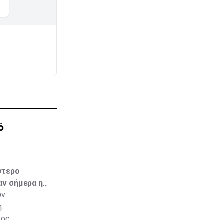
ό
ύτερο
αν σήμερα η
ων
.
ρος