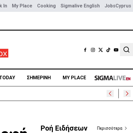
 In
My Place
Cooking
Sigmalive English
JobsCyprus
Sear
TODAY
ΣΗΜΕΡΙΝΗ
MY PLACE
Ροή Ειδήσεων
Περισσότερα