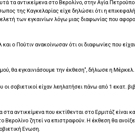
υτά τα αντικείμενα στο Βερολίνο, στην Αγία Πετρούπο
ρόσωπος της Καγκελαρίας είχε δηλώσει ότι η επικεφαλ
τελετή των εγκαινίων λόγω μιας διαφωνίας που αφορο
 και ο Πούτιν ανακοίνωσαν ότι οι διαφωνίες που είχα
μού, θα εγκαινιάσουμε την έκθεση", δήλωσε η Μέρκελ.
οι σοβιετικοί είχαν λεηλατήσει πάνω από 1 εκατ. βιβ
 στα αντικείμενα που εκτίθενται στο Ερμιτάζ είναι κ
το Βερολίνο ζητεί να επιστραφούν. Η έκθεση θα ανοίξει
Σοβιετική Ενωση.