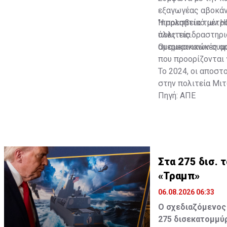
εξαγωγέας αβοκάν
"προληπτικό μέτρ
Η πρεσβεία των Η
πολιτεία.
όλες τις δραστηρ
αμερικανικών συμ
Οι αμερικανικές 
που προορίζονται 
Το 2024, οι αποστ
στην πολιτεία Μιτ
Πηγή: ΑΠΕ
Στα 275 δισ.
«Τραμπ»
06.08.2026 06:33
Ο σχεδιαζόμενος
275 δισεκατομμύρ