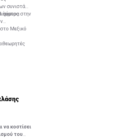
ων συνιστά
κλήματος στην
ε σήμερα
ων
 στο Μεξικό
επιθεωρητές
κλάσης
 να κοστίσει
ισμού του