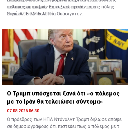
τελευταίες ημέρες τομείς και προάστια της πόλης
πόλεμος με το Ιράν θα τελειώσει σύντομα»
Σποκέιν, στην πολιτεία Ουάσιγκτον.
Πηγή: ΑΠΕ-ΜΠΕ-AFP
Ο Τραμπ υπόσχεται ξανά ότι «ο πόλεμος
με το Ιράν θα τελειώσει σύντομα»
07.08.2026 06:30
Ο πρόεδρος των ΗΠΑ Ντόναλντ Τραμπ δήλωσε απόψε
σε δημοσιογράφους ότι πιστεύει πως ο πόλεμος με το