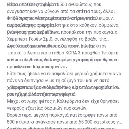
κάπου 42.000 στρέμματα.
Πέρα από τους σχεδόν 1.500 ανθρώπους που
αναγκάστηκαν να φύγουν από τα σπίτια τους, άλλοι
1.400 πρέπει να είναι έτοιμοι να τα εγκαταλείψουν,
Οι φλόγες κατέστρεψαν επτά κτίρια, ενώ
σύμφωνα με τις αρχές.
πυροσβέστης τραυματίστηκε στο καθήκον, σύμφωνα
με την υπηρεσία CalFire.
Ο άνδρας που φέρεται να προκάλεσε την πυρκαγιά, ο
Χέρμπερτ Γουέιν Σμιθ, συνελήφθη το βράδυ της
Δευτέρας και αντιμετωπίζει ποινή δίωξη.
Αφού αφέθηκε ελεύθερος υφ’ όρον, μίλησε στον
τοπικό τηλεοπτικό σταθμό KCRA 3 προχθές Τετάρτη
και επέμεινε πως δεν είχε την παραμικρή πρόθεση να
«Είμαι αληθινά συγκλονισμένος για αυτό που έγινε»,
προκαλέσει κακό σε κανέναν.
πρόσθεσε ο 65χρονος.
Είπε πως ήθελε να εξασφαλίσει μερικά χρήματα για να
πάνε να δειπνήσουν με τη σύζυγό του και γι’ αυτό
χρησιμοποιούσε σιδεροπρίονο ώστε να τεμαχίσει
«Γύρισα και ξαφνικά είδα πως είχε πάρει φωτιά πίσω
συντρίμμια όταν ξέσπασε φωτιά.
μου» ξερή βλάστηση, αφηγήθηκε.
Μέχρι στιγμής φέτος η Καλιφόρνια δεν είχε θρηνήσει
νεκρούς εξαιτίας δασικών πυρκαγιών.
Βορειότερα, μεγάλη πυρκαγιά κατέστρεψε πάνω από
800 κτίρια κι ανάγκασε πάνω από 65.000 κατοίκους να
απομακρυνθούν εσπευσμένα από τα σπίτια τους τις
Διαβάστε επίσης:
Ο Τραμπ υπόσχεται ξανά ότι «ο