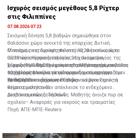
Ισχυρός σεισμός μεγέθους 5,8 Ρίχτερ
στις Φιλιππίνες
07.08.2026 07:23
Σεισμική δόνηση 5,8 βαθμών σημειώθηκε στον
θαλάσσιο χώρο ανοικτά της επαρχίας Δυτική
Μιντόρο, στις δυτικές Φιλιππίνες, ανακοίνωσε το
Ο σεισμός καταγράφτηκε στις 10:38 (τοπική ώρα·
ινστιτούτο ηφαιστειολογίας και σεισμολογίας της
05:38 ώρα Κύπρου), περίπου 21 χιλιόμετρα
χώρας (PHIVOLCS)· έγινε αισθητός στην πρωτεύουσα
νοτιοδυτικά από την κοινότητα Μαμπουράο, σε βάθος
Σύμφωνα με δημοσιογράφους του
Ρόιτερς
, έγινε
της χώρας Μανίλα, μετέδωσαν δημοσιογράφοι του
10 χιλιομέτρων, κατά την αρχική εκτίμηση του
αισθητός σε κτίρια στην πρωτεύουσα και εργαζόμενοι
πρακτορείου ειδήσεων
PHIVOLCS.
σε δημόσια επιχείρηση κλήθηκαν να βγουν από το
Το ινστιτούτο σημείωσε ότι δεν ανέμενε ζημιές ή
Ρόιτερς
.
κτίριο προληπτικά.
θύματα, ωστόσο δεν απέκλεισε το ενδεχόμενο
μετασεισμικών δονήσεων.
Διαβάστε επίσης:
Ταϊλάνδη: Μαθητής άνοιξε πυρ σε
σχολείο– Αναφορές για νεκρούς και τραυματίες
Πηγή: ΑΠΕ-ΜΠΕ-Reuters