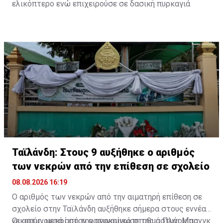
ελικόπτερο ενώ επιχειρούσε σε δασική πυρκαγιά
Ταϊλάνδη: Στους 9 αυξήθηκε ο αριθμός
των νεκρών από την επίθεση σε σχολείο
08.08.2026 16:19
Ο αριθμός των νεκρών από την αιματηρή επίθεση σε
σχολείο στην Ταϊλάνδη αυξήθηκε σήμερα στους εννέα
νεκρούς, μετά από την ανακοίνωση της αστυνομίας
Οι αστυνομικοί στον αστυνομικό σταθμό Πλάι Μπανγκ