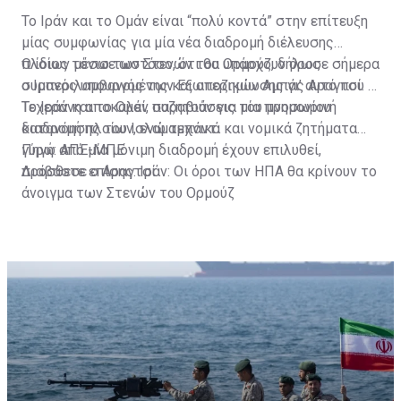
Το Ιράν και το Ομάν είναι “πολύ κοντά” στην επίτευξη
μίας συμφωνίας για μία νέα διαδρομή διέλευσης
πλοίων μέσω των Στενών του Ορμούζ, δήλωσε σήμερα
Ο ίδιος τόνισε ωστόσο, ότι θα υπάρχουν όροι,
ο Ιρανός υπουργός των Εξωτερικών Αμπάς Αραγτσί.
συμπεριλαμβανομένης και αποζημίωσης γι’ αυτό που η
Τεχεράνη αποκαλεί, παραβιάσεις του μνημονίου
Το Ιράν και το Ομάν συζητούν για μία προσωρινή
κατανόησης του Ισλαμαμπάντ.
διαδρομή πλοίων, ενώ τεχνικά και νομικά ζητήματα
γύρω από μία μόνιμη διαδρομή έχουν επιλυθεί,
Πηγή: ΑΠΕ-ΜΠΕ
πρόσθεσε ο Αραγτσί.
Διαβάστε επίσης:
Ιράν: Οι όροι των ΗΠΑ θα κρίνουν το
άνοιγμα των Στενών του Ορμούζ