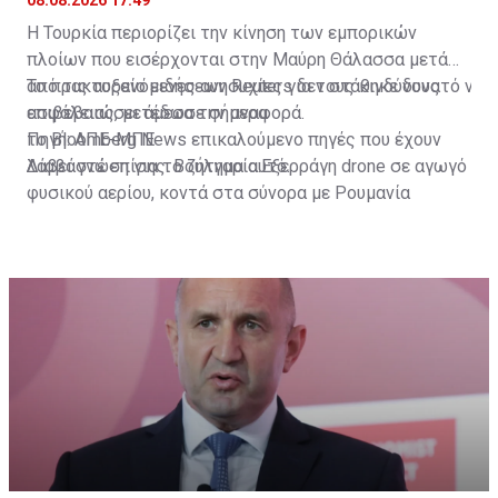
08.08.2026 17:49
Η Τουρκία περιορίζει την κίνηση των εμπορικών
πλοίων που εισέρχονται στην Μαύρη Θάλασσα μετά
από τις αυξανόμενες ανησυχίες για τους κινδύνους
Το πρακτορείο ειδήσεων Reuters δεν στάθηκε δυνατό να
ασφάλειας, μετέδωσε σήμερα
επιβεβαιώσει άμεσα την αναφορά.
το Bloomberg News επικαλούμενο πηγές που έχουν
Πηγή: ΑΠΕ-ΜΠΕ
λάβει γνώση για το ζήτημα αυτό.
Διαβάστε επίσης:
Βουλγαρία:Εξερράγη drone σε αγωγό
φυσικού αερίου, κοντά στα σύνορα με Ρουμανία