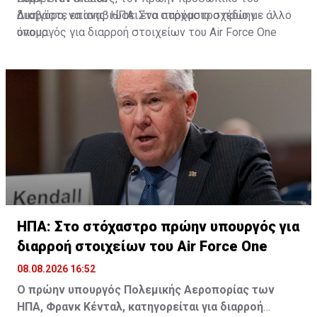
δικηγόρο, να αναβιώσει ένα παρόμοιο σχέδιο με άλλο
Διαβάστε επίσης:
ΗΠΑ: Στο στόχαστρο πρώην
όνομα.
υπουργός για διαρροή στοιχείων του Air Force One
ΗΠΑ: Στο στόχαστρο πρώην υπουργός για
διαρροή στοιχείων του Air Force One
08.08.2026 16:52
Ο πρώην υπουργός Πολεμικής Αεροπορίας των
ΗΠΑ, Φρανκ Κένταλ, κατηγορείται για διαρροή