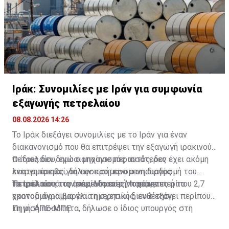
Ιράκ: Συνομιλίες με Ιράν για συμφωνία
εξαγωγής πετρελαίου
08.08.2026 14:26
Το Ιράκ διεξάγει συνομιλίες με το Ιράν για έναν
διακανονισμό που θα επιτρέψει την εξαγωγή ιρακινού
πετρελαίου, ενώ ο μηχανισμός αυτός, δεν έχει ακόμη
Ο ίδιος δεν δημοσιοποίησε περισσότερες
ενεργοποιηθεί, δήλωσε σήμερα ο υπουργός
λεπτομέρειες για την προτεινόμενη διαδρομή του
Πετρελαίου του Ιράκ, Μπασίμ Μοχάμεντ.
πετρελαίου, τις αναμενόμενες ποσότητες ή το
Το Ιράκ κατά την περίοδο αυτή, παράγει περίπου 2,7
χρονοδιάγραμμα για τη σχετική διευθέτηση.
εκατομμύρια βαρέλια ημερησίως, ενώ εξάγει περίπου
τη μισή ποσότητα, δήλωσε ο ίδιος υπουργός στη
Πηγή: ΑΠΕ-ΜΠΕ
διάρκεια μιας συνέντευξης Τύπου, προσθέτοντας ότι η