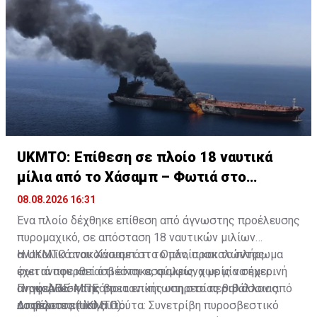
UKMTO: Επίθεση σε πλοίο 18 ναυτικά
μίλια από το Χάσαμπ – Φωτιά στο
σκάφος
08.08.2026 16:31
Ένα πλοίο δέχθηκε επίθεση από άγνωστης προέλευσης
πυρομαχικό, σε απόσταση 18 ναυτικών μιλίων
ανατολικά του Χάσαμπ στο Ομάν, προκαλώντας
Η UKMTO ανακοίνωσε ότι το πλοίο και το πλήρωμα
φωτιά που κατασβέστηκε, σύμφωνα με μία σημερινή
έχει αναφερθεί ότι είναι ασφαλείς, χωρίς να έχει
ανακοίνωση της βρετανικής υπηρεσίας θαλάσσιας
αναφερθεί και κάποια επίπτωση στο περιβάλλον από
Πηγή: ΑΠΕ-ΜΠΕ
ασφάλειας (UKMTO).
το περιστατικό αυτό.
Διαβάστε επίσης:
Γιούτα: Συνετρίβη πυροσβεστικό