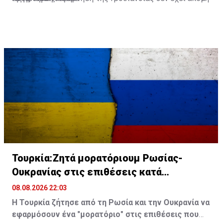
δώσει το τελικό «πράσινο φως» για να αρχίσουν οι
γεωτρήσεις.
Τουρκία:Ζητά μορατόριουμ Ρωσίας-
Ουκρανίας στις επιθέσεις κατά
εμπορικών πλοίων
08.08.2026 22:03
Η Τουρκία ζήτησε από τη Ρωσία και την Ουκρανία να
εφαρμόσουν ένα "μορατόριο" στις επιθέσεις που