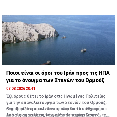
εκατομμύρια εκτάρια γης στον Καναδά.
Ποιοι είναι οι όροι του Ιράν προς τις ΗΠΑ
για το άνοιγμα των Στενών του Ορμούζ
08.08.2026 20:41
Έξι όρους θέτει το Ιράν στις Ηνωμένες Πολιτείες
για την επαναλειτουργία των Στενών του Ορμούζ,
ξεκαθαρίζοντας ότι δεν πρόκειται να υποχωρήσει
Ο γραμματέας του Ανώτατου Συμβουλίου Εθνικής
από τις απαιτήσεις του, ούτε σε περίπτωση
Ασφαλείας του Ιράν, Μοχαμάντ Μπαγκέρ Ζολγκάντρ,