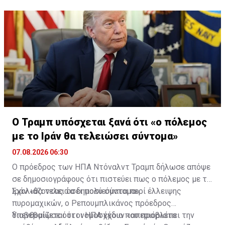
Ο Τραμπ υπόσχεται ξανά ότι «ο πόλεμος
με το Ιράν θα τελειώσει σύντομα»
07.08.2026 06:30
Ο πρόεδρος των ΗΠΑ Ντόναλντ Τραμπ δήλωσε απόψε
σε δημοσιογράφους ότι πιστεύει πως ο πόλεμος με το
Ιράν «θα τελειώσει πολύ σύντομα».
Σχολιάζοντας τα δημοσιεύματα περί έλλειψης
πυρομαχικών, ο Ρεπουμπλικάνος πρόεδρος
διαβεβαίωσε ότι οι ΗΠΑ έχουν «απεριόριστο
Υπενθυμίζεται ότι νομοσχέδιο που προβλέπει την