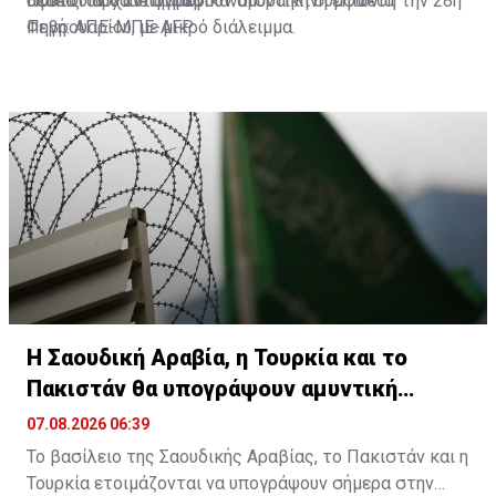
αφότου άρχισε η αμερικανοϊσραηλινή επίθεση την 28η
θέσεις των ανταρτών.
Πακιστάν θα υπογράψουν αμυντική συμφωνία
Φεβρουαρίου, με μικρό διάλειμμα.
Πηγή: ΑΠΕ-ΜΠΕ-AFP
Η Σαουδική Αραβία, η Τουρκία και το
Πακιστάν θα υπογράψουν αμυντική
συμφωνία
07.08.2026 06:39
Το βασίλειο της Σαουδικής Αραβίας, το Πακιστάν και η
Τουρκία ετοιμάζονται να υπογράψουν σήμερα στην