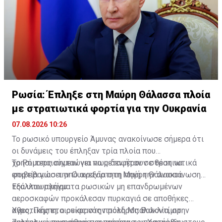
Ρωσία: Έπληξε στη Μαύρη Θάλασσα πλοία
με στρατιωτικά φορτία για την Ουκρανία
07.08.2026 10:26
Το ρωσικό υπουργείο Άμυνας ανακοίνωσε σήμερα ότι
οι δυνάμεις του έπληξαν τρία πλοία που
χρησιμοποιούνταν για να μεταφέρουν στρατιωτικά
Το Ρόιτερς σημειώνει πως δεν ήταν σε θέση να
φορτία γιασ την Ουκρανία στη Μαύρη Θάλασσα.
επιβεβαιώσει από ανεξάρτητη πηγή την ανακοίνωση
του υπουργείου.
Εξάλλου πλήγματα ρωσικών μη επανδρωμένων
αεροσκαφών προκάλεσαν πυρκαγιά σε αποθήκες
αγροτικής εταιρείας στην πόλη Μπαλακλία, στην
Χθες, Πέμπη, ο ουκρανός πρόεδρος Βολοντίμιρ