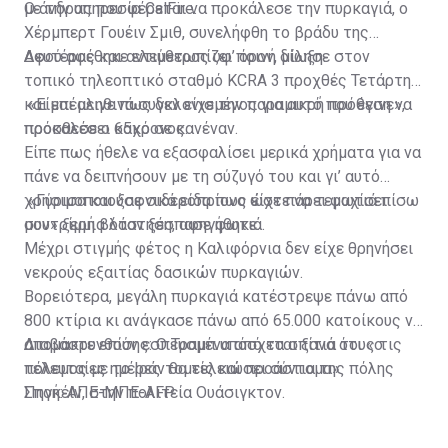
με την υπηρεσία CalFire.
Ο άνδρας που φέρεται να προκάλεσε την πυρκαγιά, ο
Χέρμπερτ Γουέιν Σμιθ, συνελήφθη το βράδυ της
Δευτέρας και αντιμετωπίζει ποινή δίωξη.
Αφού αφέθηκε ελεύθερος υφ’ όρον, μίλησε στον
τοπικό τηλεοπτικό σταθμό KCRA 3 προχθές Τετάρτη
και επέμεινε πως δεν είχε την παραμικρή πρόθεση να
«Είμαι αληθινά συγκλονισμένος για αυτό που έγινε»,
προκαλέσει κακό σε κανέναν.
πρόσθεσε ο 65χρονος.
Είπε πως ήθελε να εξασφαλίσει μερικά χρήματα για να
πάνε να δειπνήσουν με τη σύζυγό του και γι’ αυτό
χρησιμοποιούσε σιδεροπρίονο ώστε να τεμαχίσει
«Γύρισα και ξαφνικά είδα πως είχε πάρει φωτιά πίσω
συντρίμμια όταν ξέσπασε φωτιά.
μου» ξερή βλάστηση, αφηγήθηκε.
Μέχρι στιγμής φέτος η Καλιφόρνια δεν είχε θρηνήσει
νεκρούς εξαιτίας δασικών πυρκαγιών.
Βορειότερα, μεγάλη πυρκαγιά κατέστρεψε πάνω από
800 κτίρια κι ανάγκασε πάνω από 65.000 κατοίκους να
απομακρυνθούν εσπευσμένα από τα σπίτια τους τις
Διαβάστε επίσης:
Ο Τραμπ υπόσχεται ξανά ότι «ο
τελευταίες ημέρες τομείς και προάστια της πόλης
πόλεμος με το Ιράν θα τελειώσει σύντομα»
Σποκέιν, στην πολιτεία Ουάσιγκτον.
Πηγή: ΑΠΕ-ΜΠΕ-AFP