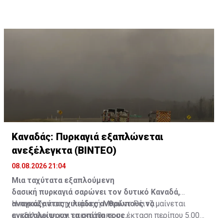
Καναδάς: Πυρκαγιά εξαπλώνεται
ανεξέλεγκτα (ΒΙΝΤΕΟ)
08.08.2026 21:04
Μια ταχύτατα εξαπλούμενη
δασική πυρκαγιά σαρώνει τον δυτικό Καναδά,
αναγκάζοντας χιλιάδες ανθρώπους να
Η πυρκαγιά στην περιοχή Μπαλντ Ρέιτζ μαίνεται
εγκαταλείψουν τα σπίτια τους.
ανεξέλεγκτη και επεκτάθηκε σε έκταση περίπου 5.000