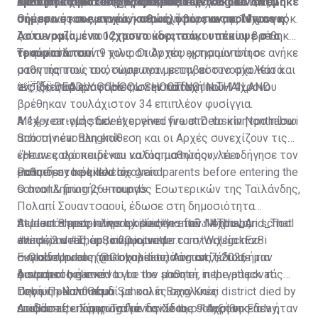
κρίσιμη κατάσταση. Ο αριθμός των νεκρών ανέβηκε
όπλο στο χέρι και εξαφανίζεται.
— Polymarket Intel (@PolymarketIntel)
Nonthaburi, το οποίο βρίσκεται σε μεγάλη αστική,
Σκότωσε πρώτα τους παππούδες του στο σπίτι
August 7, 2026
σήμερα στους εννέα, καθώς, όπως ανακοίνωσε η
οικιστική και εμπορική περιοχή βόρεια της Μπανγκόκ.
Οι έρευνες των αρχών αποκάλυψαν πως ο 14χρονος
Αστυνομία, ένα 12χρονο κοριτσάκι υπέκυψε στα
ζούσε μαζί με τους παππούδες του, οι οποίοι βρέθηκαν
τραύματά του.
νεκροί στο σπίτι τους. Οι Αρχές εκτιμούν ότι ο
Το πιστόλι των 9 χιλιοστών που χρησιμοποίησε ανήκε
μαθητής τους σκότωσε πριν μεταβεί στο σχολείο και
στον παππού του, σύμφωνα με την αστυνομία. Κατά
ανοίξει πυρ εναντίον των εκπαιδευτικών.
τις ίδιες πληροφορίες, στην κατοχή του 14χρονου
🚨🇹🇭 DEADLY SCHOOL SHOOTING IN THAILAND
βρέθηκαν τουλάχιστον 34 επιπλέον φυσίγγια.
A 14-year-old student opened fire at Debsirin Nonthaburi
Μέχρι στιγμής δεν έχει γίνει γνωστό το κίνητρο πίσω
School near Bangkok
από την ένοπλη επίθεση και οι Αρχές συνεχίζουν τις
έρευνες προκειμένου να διαπιστώσουν τι οδήγησε τον
«Ήταν καλό παιδί και καλός μαθητής», λέει
Police say he killed his grandparents before entering the
μαθητή στο μακελειό.
εκπαιδευτικός του σχολείο
school & firing 26+ rounds
Ο αναπληρωτής υπουργός Εσωτερικών της Ταϊλάνδης,
Πολαπί Σουαντσαουί, έδωσε στη δημοσιότητα
At least 8 people were killed
περισσότερες πληροφορίες για τον 14χρονο,
Student shooter dies by suicide after Nonthaburi school
#กราดยิง
#This_And_That
#ข่าวด่วน
αναφέροντας ότι, σύμφωνα με τα στοιχεία που
attack; 2 dead, up to 20 injured
#ThepSirin
pic.twitter.com/WdUgckEz8i
— GlobeUpdate (@Globupdate)
συγκέντρωσε η αστυνομία από το σπίτι του, ήταν
Εκπαιδευτικός του σχολείου, πάντως, έδωσε μια
August 7, 2026
φανατικός gamer.
A student believed to be the shooter in the attack at
διαφορετική εικόνα για τον μαθητή, περιγράφοντάς
Debsirin Nonthaburi School in Bang Kruai district died by
τον ως «καλό παιδί με καλές σχολικές
Πηγή: Πρώτο Θέμα
suicide after opening fire inside the school on Friday,
επιδόσεις». Σύμφωνα με τον ίδιο, ο 14χρονος δεν ήταν
Διαβάστε επίσης:
Ταϊλάνδη: Στους 9 αυξήθηκε ο