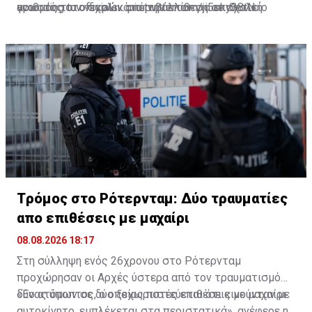
according to officials…
γνωστός στο σχολικό περιβάλλον για επιθετική
αριθμός των νεκρών από την επίθεση σε σχολείο
pic.twitter.com/ji5sky38tN
— Thai Enquirer (@ThaiEnquirer)
συμπεριφορά.
August 7, 2026
Tρόμος στο Ρότερνταμ: Δύο τραυματίες
απο επιθέσεις με μαχαίρι
08.08.2026 18:17
Στη σύλληψη ενός 26χρονου στο Ρότερνταμ
προχώρησαν οι Αρχές ύστερα από τον τραυματισμό
δύο ατόμων σε δύο ξεχωριστές επιθέσεις με μαχαίρι.
«Ένας ύποπτος, ο οποίος πιστεύεται ότι κινούνταν με
αυτοκίνητο, εμπλέκεται στα περιστατικά», ανέφερε η