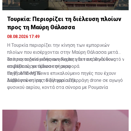
Τουρκία: Περιορίζει τη διέλευση πλοίων
προς τη Μαύρη Θάλασσα
08.08.2026 17:49
Η Τουρκία περιορίζει την κίνηση των εμπορικών
πλοίων που εισέρχονται στην Μαύρη Θάλασσα μετά
από τις αυξανόμενες ανησυχίες για τους κινδύνους
Το πρακτορείο ειδήσεων Reuters δεν στάθηκε δυνατό να
ασφάλειας, μετέδωσε σήμερα
επιβεβαιώσει άμεσα την αναφορά.
το Bloomberg News επικαλούμενο πηγές που έχουν
Πηγή: ΑΠΕ-ΜΠΕ
λάβει γνώση για το ζήτημα αυτό.
Διαβάστε επίσης:
Βουλγαρία:Εξερράγη drone σε αγωγό
φυσικού αερίου, κοντά στα σύνορα με Ρουμανία