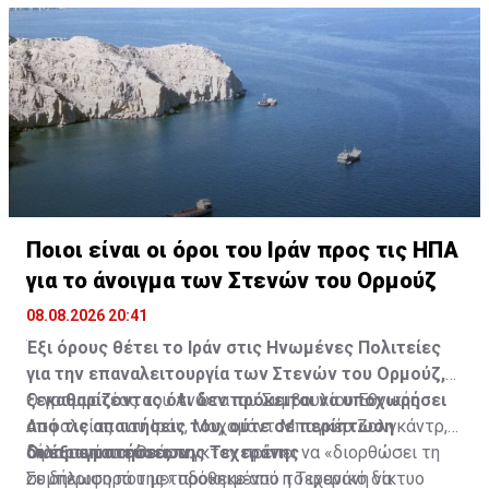
Ποιοι είναι οι όροι του Ιράν προς τις ΗΠΑ
για το άνοιγμα των Στενών του Ορμούζ
08.08.2026 20:41
Έξι όρους θέτει το Ιράν στις Ηνωμένες Πολιτείες
για την επαναλειτουργία των Στενών του Ορμούζ,
ξεκαθαρίζοντας ότι δεν πρόκειται να υποχωρήσει
Ο γραμματέας του Ανώτατου Συμβουλίου Εθνικής
από τις απαιτήσεις του, ούτε σε περίπτωση
Ασφαλείας του Ιράν, Μοχαμάντ Μπαγκέρ Ζολγκάντρ,
διαπραγματεύσεων.
δήλωσε ότι η Ουάσινγκτον πρέπει να «διορθώσει τη
Οι έξι απαιτήσεις της Τεχεράνης
συμπεριφορά της» προκειμένου η Τεχεράνη να
Σε δήλωση που μεταδόθηκε από το ιρανικό δίκτυο