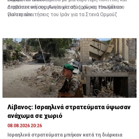
στρατιωτική συμφωνία μεταξύ Ιράν και Ηνωμένων
Διαβάστε επίσης:
Ανησυχία στις χώρες του Κόλπου
Πολιτειών.
για τις απαιτήσεις του Ιράν για τα Στενά Ορμούζ
Λίβανος: Ισραηλινά στρατεύματα ύψωσαν
ανάχωμα σε χωριό
08.08.2026 20:26
Ισραηλινά στρατεύματα μπήκαν κατά τη διάρκεια