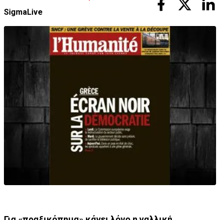
SigmaLive
Για «πραξικόπημα» κάνει λόγο η γαλλική