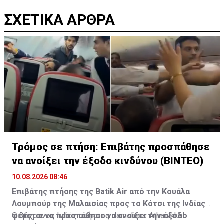
ΣΧΕΤΙΚΑ ΑΡΘΡΑ
Τρόμος σε πτήση: Επιβάτης προσπάθησε
να ανοίξει την έξοδο κινδύνου (ΒΙΝΤΕΟ)
10.08.2026 08:46
Επιβάτης πτήσης της Batik Air από την Κουάλα
Λουμπούρ της Μαλαισίας προς το Κότσι της Ινδίας,
φέρεται να προσπάθησε να ανοίξει την έξοδο
Ο 36χρονος Ινδός υπήκοος Jamsheer Athanikkal