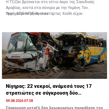
Η Τζιζάν βρίσκεται στο νότιο άκρο της Σαουδικής
Αραβίας, κοντά στα σύνορα με την Υεμένη. Τον
προηγούμενο μήνα, οι αντάρτες Χούθι είχαν
Πηγή: ΑΠΕ-ΜΠΕ-Reuters
εξαπολύσει επίθεση με πυραύλους και drones εναντίον
διυλιστηρίου της Aramco στην περιοχή.
Νίγηρας: 22 νεκροί, ανάμεσά τους 17
στρατιώτες σε σύγκρουση δύο
λεωφορείων
09.08.2026 07:38
Σύγκρουση μεταξύ δύο λεωφορείων προκάλεσε τον