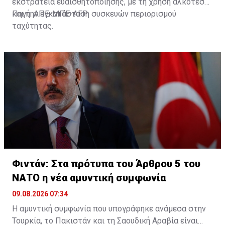
εκστρατεία ευαισθητοποίησης, με τη χρήση αλκοτέστ
και την εγκατάσταση συσκευών περιορισμού
Πηγή: ΑΠΕ-ΜΠΕ-AFP
ταχύτητας.
Φιντάν: Στα πρότυπα του Άρθρου 5 του
ΝΑΤΟ η νέα αμυντική συμφωνία
09.08.2026 07:34
Η αμυντική συμφωνία που υπογράφηκε ανάμεσα στην
Τουρκία, το Πακιστάν και τη Σαουδική Αραβία είναι